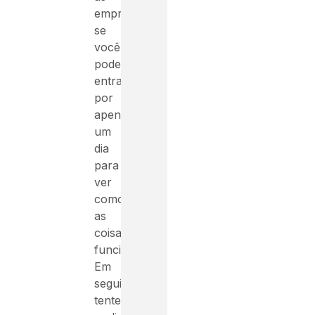
empresas
se
você
pode
entrar
por
apenas
um
dia
para
ver
como
as
coisas
funcionam.
Em
seguida,
tente