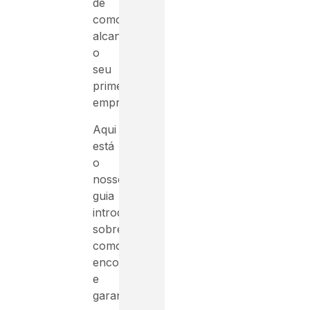
de
como
alcançar
o
seu
primeiro
emprego.
Aqui
está
o
nosso
guia
introdutório
sobre
como
encontrar
e
garantir