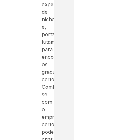
experiência
de
nicho
e,
portanto,
lutam
para
encontrar
os
graduados
certos.
Combinar-
se
com
o
empregador
certo
pode
criar