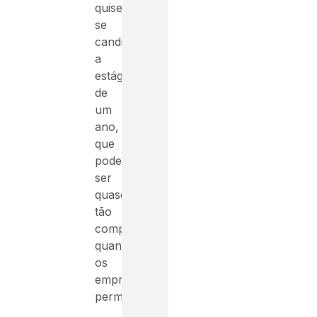
quiser
se
candidatar
a
estágios
de
um
ano,
que
podem
ser
quase
tão
competitivos
quanto
os
empregos
permanentes.