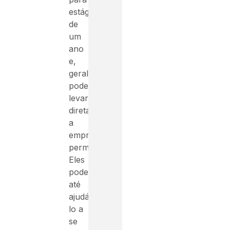
estágios
de
um
ano
e,
geralmente,
podem
levar
diretamente
a
empregos
permanentes.
Eles
podem
até
ajudá-
lo a
se