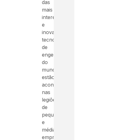
das
mais
interessantes
e
inovadoras
tecnologias
de
engenharia
do
mundo
estão
acontecendo
nas
legiões
de
pequenas
e
médias
empresas