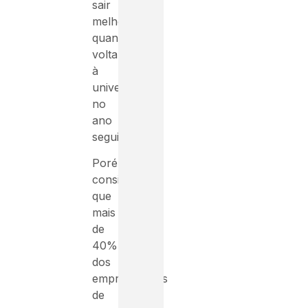
sair
melhor
quando
voltar
à
universidade
no
ano
seguinte.
Porém,
considerando
que
mais
de
40%
dos
empregadores
de