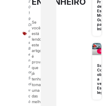
ENGENHEIRO
2
Proj
de
0
Estr
1
Metá
9
Guia
Se
para
Di
você
Inic
c
está
a
lendo
s
este
B
artigo,
DICA
e
é
n
provável
Soli
z
que
Com
or
já
obte
S
tenha
a
vers
ol
tomado
Estu
u
uma
lega
ç
das
melhores
õ