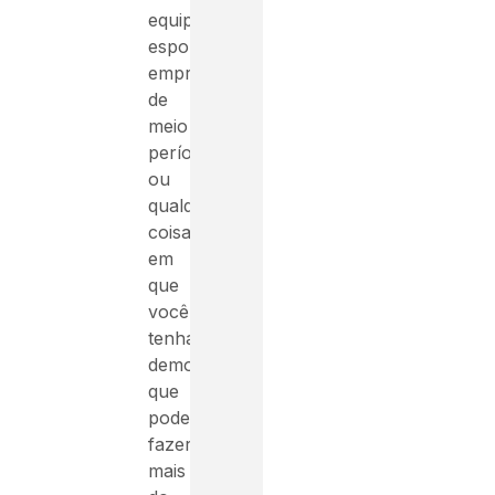
equipes
esportivas,
empregos
de
meio
período
ou
qualquer
coisa
em
que
você
tenha
demonstrado
que
pode
fazer
mais