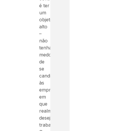
é ter
um
objetivo
alto
–
não
tenha
medo
de
se
candidatar
às
empresas
em
que
realmente
deseja
trabalhar.