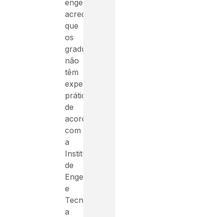
engenharia
acreditam
que
os
graduados
não
têm
experiência
prática,
de
acordo
com
a
Instituição
de
Engenharia
e
Tecnologia,
a