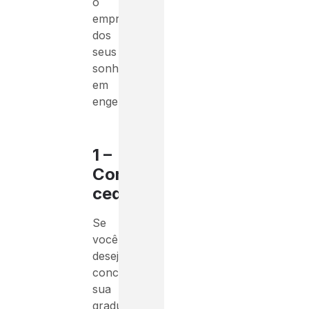
o
emprego
dos
seus
sonhos
em
engenharia.
1 –
Comece
cedo
Se
você
deseja
concluir
sua
graduação