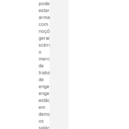
pode
estar
armado
com
noções
gerais
sobre
o
mercado
de
trabalho
de
engenharia:
engenheiros
estão
em
demanda,
os
salários