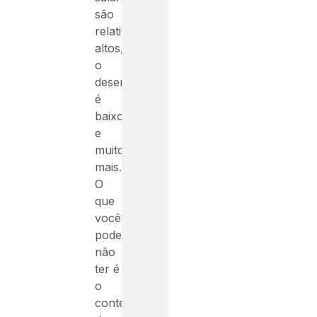
são
relativamente
altos,
o
desemprego
é
baixo
e
muito
mais.
O
que
você
pode
não
ter é
o
contexto