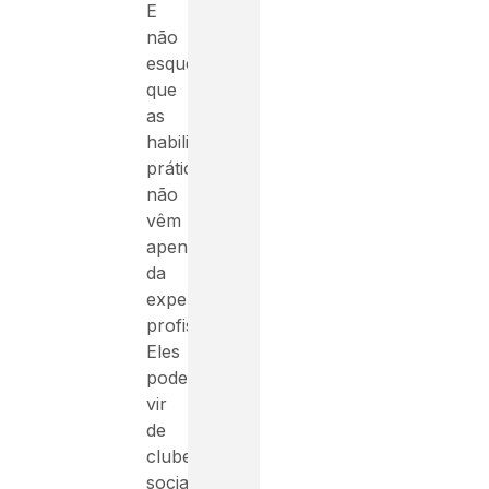
E
não
esqueça
que
as
habilidades
práticas
não
vêm
apenas
da
experiência
profissional.
Eles
podem
vir
de
clubes
sociais,