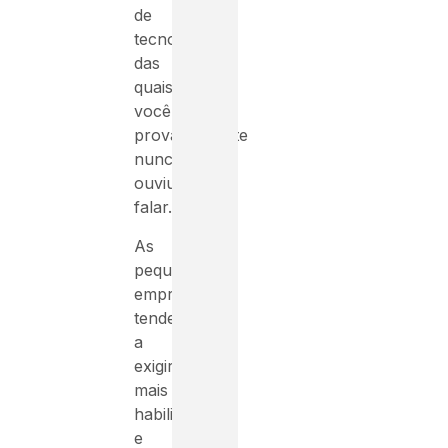
de
tecnologia,
das
quais
você
provavelmente
nunca
ouviu
falar.
As
pequenas
empresas
tendem
a
exigir
mais
habilidades
e