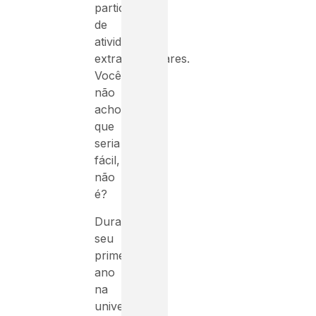
participam
de
atividades
extracurriculares.
Você
não
achou
que
seria
fácil,
não
é?
Durante
seu
primeiro
ano
na
universidade,