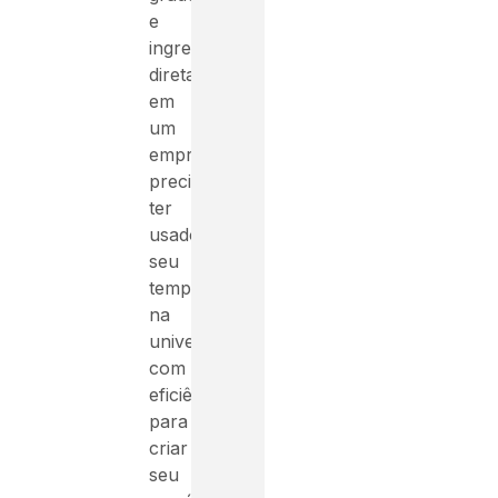
e
ingressar
diretamente
em
um
emprego,
precisará
ter
usado
seu
tempo
na
universidade
com
eficiência
para
criar
seu