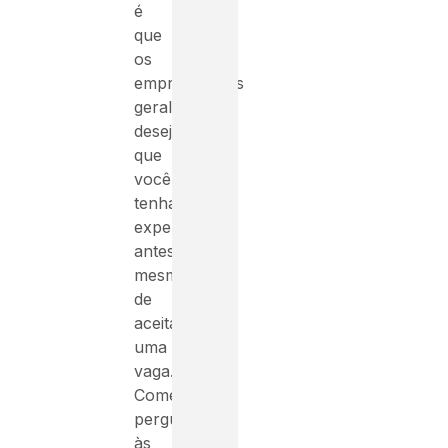
é
que
os
empregadores
geralmente
desejam
que
você
tenha
experiência
antes
mesmo
de
aceitar
uma
vaga.
Comece
perguntando
às