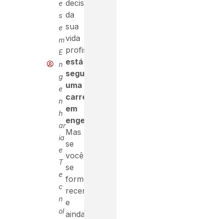
decisões
e
da
s
sua
e
vida
m
profissional:
E
está
n
seguindo
g
uma
e
carreira
n
em
h
engenharia
.
ar
Mas
ia
se
e
você
T
se
e
formou
c
recentemente
n
e
ol
ainda