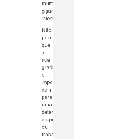
muitos
gigantes
internacionais.
Não
permita
que
a
sua
graduação
o
impeça
de ir
para
uma
determinada
empresa
ou
trabalho