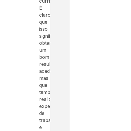
currículo.
É
claro
que
isso
significa
obter
um
bom
resultado
acadêmico,
mas
que
também
realizaram
experiência
de
trabalho
e