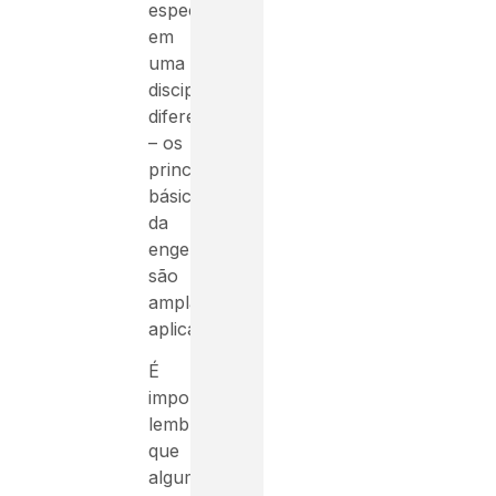
especializado
em
uma
disciplina
diferente
– os
princípios
básicos
da
engenharia
são
amplamente
aplicáveis.
É
importante
lembrar
que
algumas