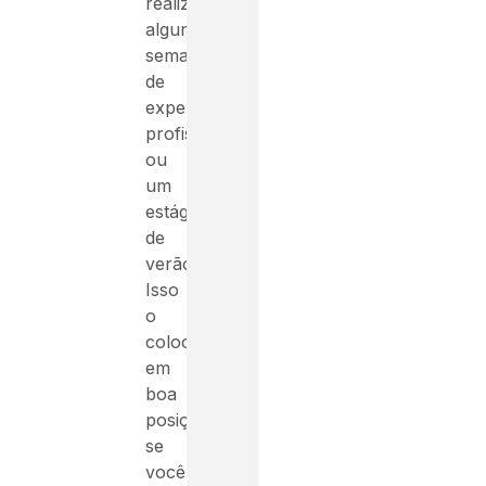
realizar
algumas
semanas
de
experiência
profissional
ou
um
estágio
de
verão.
Isso
o
colocará
em
boa
posição
se
você