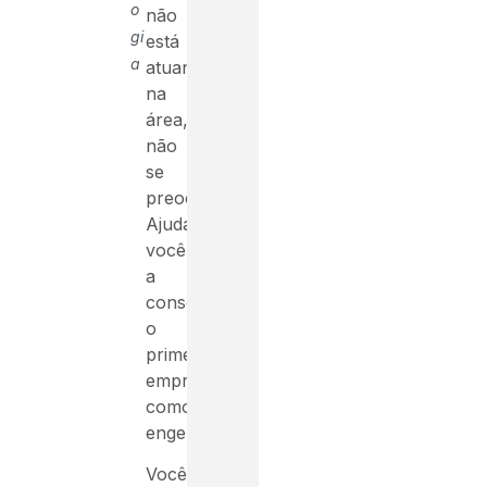
o
não
gi
está
a
atuando
na
área,
não
se
preocupe.
Ajudaremos
você
a
conseguir
o
primeiro
emprego
como
engenheiro!
Você