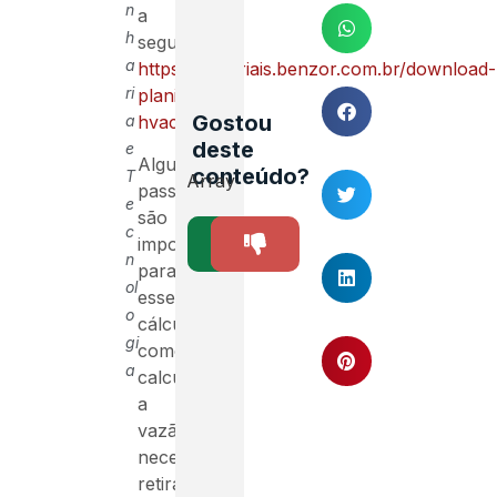
n
a
h
seguir.
a
https://materiais.benzor.com.br/download-
ri
planilha-
Gostou
a
hvac
deste
e
Alguns
conteúdo?
T
Array
passos
e
são
c
SIM
NÃO
importantes
5
n
para
ol
esse
o
cálculo,
gi
como
a
calcular
a
vazão
necessária
retirada