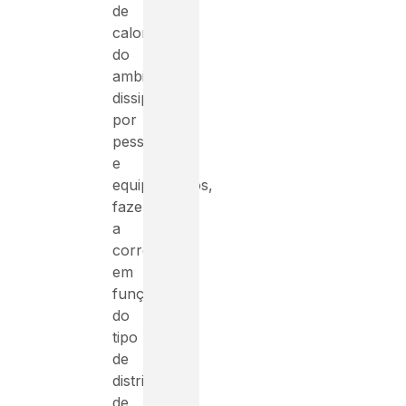
de
calor
do
ambiente
dissipada
por
pessoas
e
equipamentos,
fazer
a
correção
em
função
do
tipo
de
distribuição
de