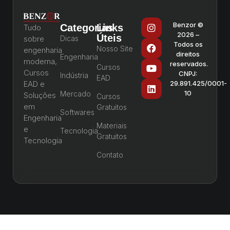
Benzor ©
Categorias
Links
Tudo
2026 –
Úteis
sobre
Dicas
Todos os
Nosso Site
engenharia
direitos
Engenharia
moderna,
reservados.
Cursos
Cursos
CNPJ:
Indústria
EAD
EAD e
29.891.425/0001-
10
Mercado
Soluções
Cursos
em
Gratuitos
Softwares
Engenharia
Materiais
e
Tecnologia
Gratuitos
Tecnologia
Contato