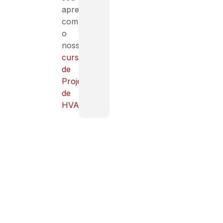
aprendizado
com
o
nosso
curso
de
Projetista
de
HVAC.