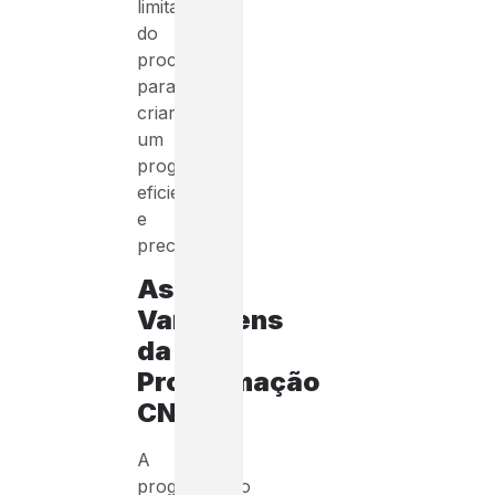
limitações
do
processo
para
criar
um
programa
eficiente
e
preciso.
As
Vantagens
da
Programação
CNC
A
programação