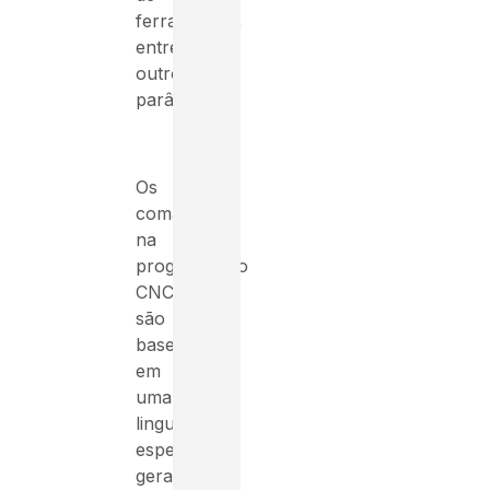
ferramentas,
entre
outros
parâmetros.
Os
comandos
na
programação
CNC
são
baseados
em
uma
linguagem
específica,
geralmente