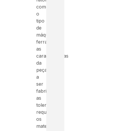
como
o
tipo
de
máquina-
ferramenta,
as
características
da
peça
a
ser
fabricada,
as
tolerâncias
requeridas,
os
materiais