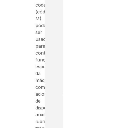
code
(código
M),
podem
ser
usadas
para
controlar
funções
específicas
da
máquina,
como
acionamento
de
dispositivos
auxiliares,
lubrificação,