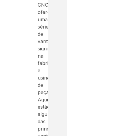
CNC
oferece
uma
série
de
vantagens
significativas
na
fabricação
e
usinagem
de
peças.
Aqui
estão
algumas
das
principais