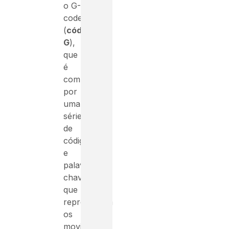
o G-
code
(
código
G
),
que
é
composto
por
uma
série
de
códigos
e
palavras-
chave
que
representam
os
movimentos