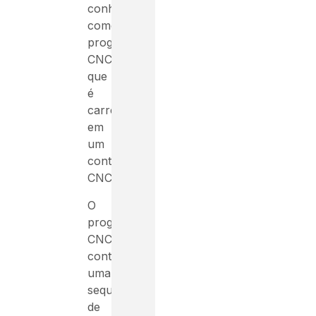
conhecido
como
programa
CNC,
que
é
carregado
em
um
controlador
CNC.
O
programa
CNC
contém
uma
sequência
de