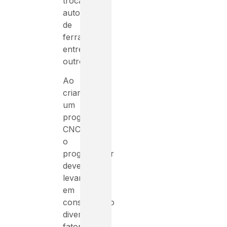
trocas
automáticas
de
ferramentas,
entre
outros.
Ao
criar
um
programa
CNC,
o
programador
deve
levar
em
consideração
diversos
fatores,