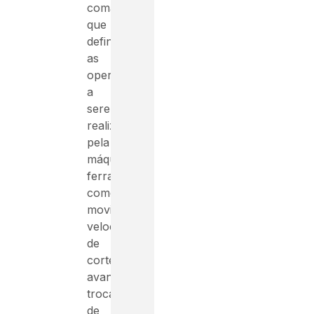
comandos
que
definem
as
operações
a
serem
realizadas
pela
máquina-
ferramenta,
como
movimentos,
velocidades
de
corte,
avanços,
trocas
de