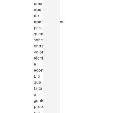
uma
abundância
de
oportunidades
para
quem
sabe
entregar
valor
técnico
e
econômico.
E o
que
falta
é
gente
preparada
pra