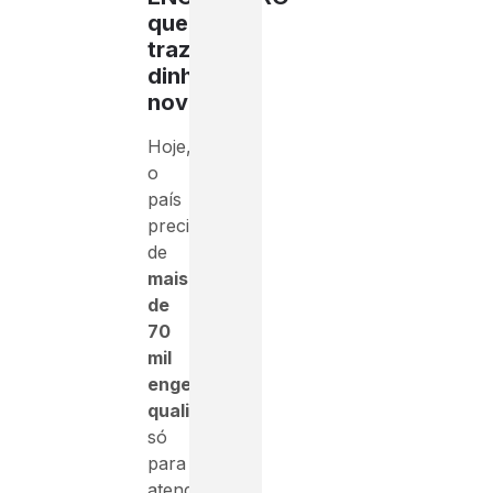
que
traz
dinheiro
novo
Hoje,
o
país
precisa
de
mais
de
70
mil
engenheiros
qualificados
só
para
atender