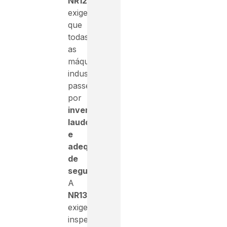
NR12
exige
que
todas
as
máquinas
industriais
passem
por
inventário,
laudo
e
adequação
de
segurança
.
A
NR13
exige
inspeções