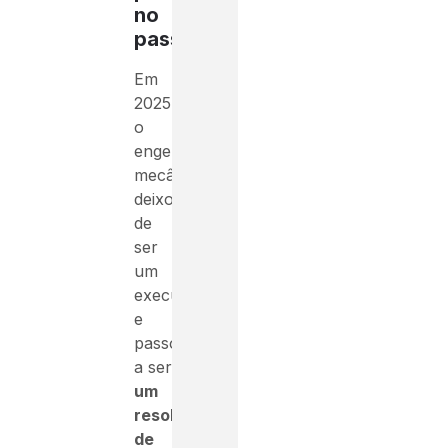
no
passado)
Em
2025,
o
engenheiro
mecânico
deixou
de
ser
um
executor
e
passou
a ser
um
resolvedor
de