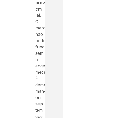
previsto
em
lei
.
O
mercado
não
pode
funcionar
sem
o
engenheiro
mecânico.
É
demanda
mandatória,
ou
seja
tem
que