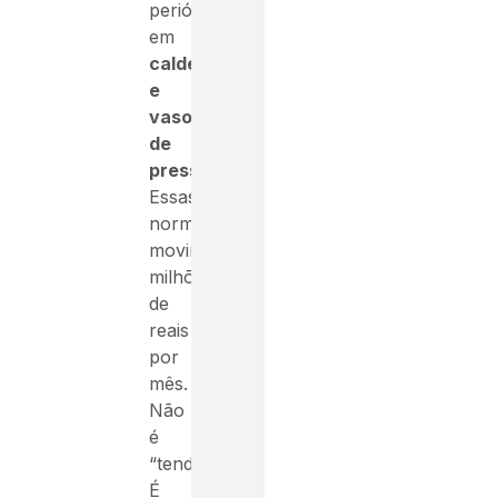
periódicas
em
caldeiras
e
vasos
de
pressão
.
Essas
normas
movimentam
milhões
de
reais
por
mês.
Não
é
“tendência”.
É