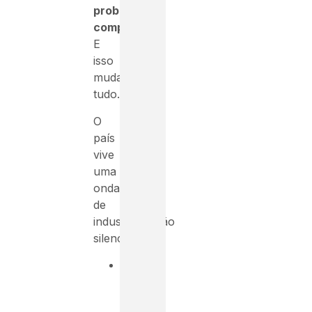
problemas
complexos
.
E
isso
muda
tudo.
O
país
vive
uma
onda
de
industrialização
silenciosa:
data
centers,
que