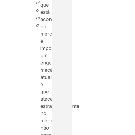
ol
que
o
está
gi
acontecendo
a
no
mercado,
é
impossível
um
engenheiro
mecânico
atualizado
e
que
ataca
estrategicamente
no
mercado
não
encontrar