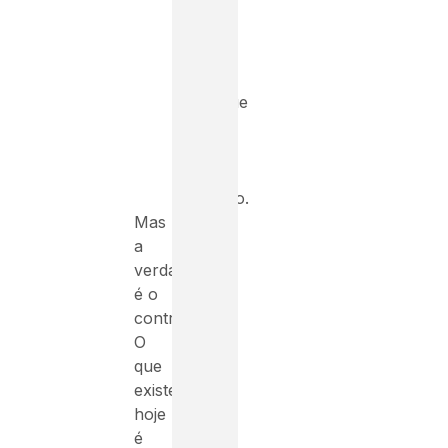
trabalha
fora
do
Brasil
consegue
viver
bem
da
profissão.
Mas
a
verdade
é o
contrário.
O
que
existe
hoje
é