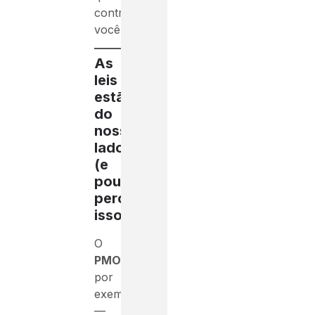
contratar
você.
As
leis
estão
do
nosso
lado
(e
poucos
percebem
isso)
O
PMOC
,
por
exemplo
—