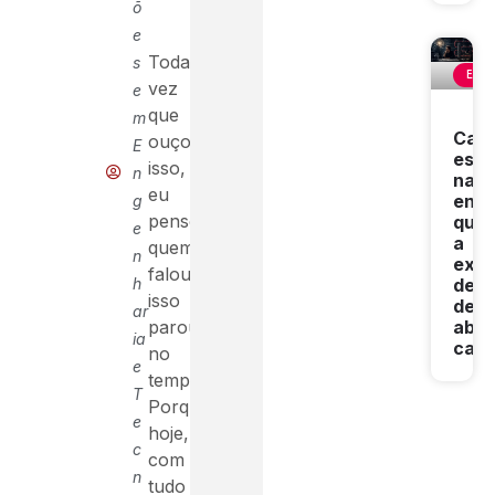
õ
”
e
Toda
s
ENG
vez
e
que
m
Carr
ouço
E
est
isso,
n
na
eu
enge
g
penso:
qua
e
a
quem
n
expe
falou
h
deix
isso
de
ar
parou
abrir
ia
cam
no
e
tempo
T
Porque
e
hoje,
c
com
n
tudo