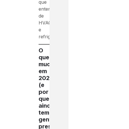
que
entende
de
HVAC
e
refrigeração.
O
que
mudou
em
2025
(e
por
que
ainda
tem
gente
presa