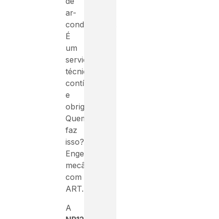
de
ar-
condicionado.
É
um
serviço
técnico,
contínuo
e
obrigatório.
Quem
faz
isso?
Engenheiro
mecânico
com
ART.
A