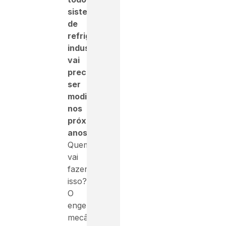
sistema
de
refrigeração
industrial
vai
precisar
ser
modificado
nos
próximos
anos
.
Quem
vai
fazer
isso?
O
engenheiro
mecânico