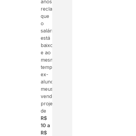
anos
reclamando
que
o
salário
está
baixo
e ao
mesmo
tempo,
ex-
alunos
meus
vendendo
projetos
de
R$
10 a
R$