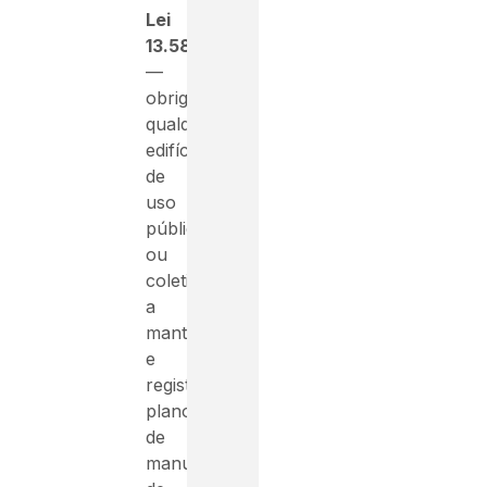
Lei
13.589/2018
—
obriga
qualquer
edifício
de
uso
público
ou
coletivo
a
manter
e
registrar
planos
de
manutenção