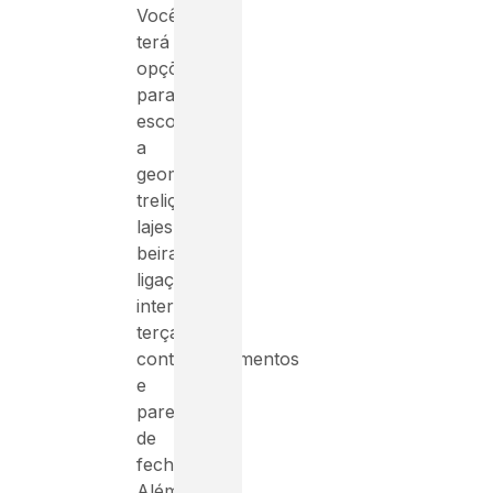
Você
terá
opções
para
escolher
a
geometria,
treliças,
lajes,
beirais,
ligações
internas,
terças,
contraventamentos
e
paredes
de
fechamento.
Além