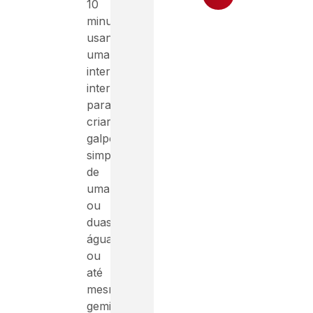
10
minutos,
usando
uma
interface
interativa
para
criar
galpões
simples
de
uma
ou
duas
águas,
ou
até
mesmo
geminados.