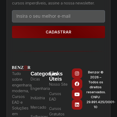
cursos imperdíveis, assine a nossa newsletter.
CADASTRAR
Benzor ©
Categorias
Links
Tudo
2026 –
Úteis
sobre
Dicas
Todos os
Nosso Site
engenharia
direitos
Engenharia
moderna,
reservados.
Cursos
Cursos
CNPJ:
Indústria
EAD
EAD e
29.891.425/0001-
10
Mercado
Soluções
Cursos
em
Gratuitos
Softwares