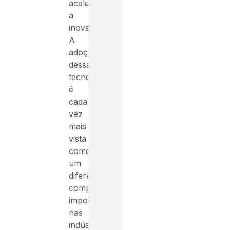
acelerando
a
inovação.
A
adoção
dessas
tecnologias
é
cada
vez
mais
vista
como
um
diferencial
competitivo
importante
nas
indústrias