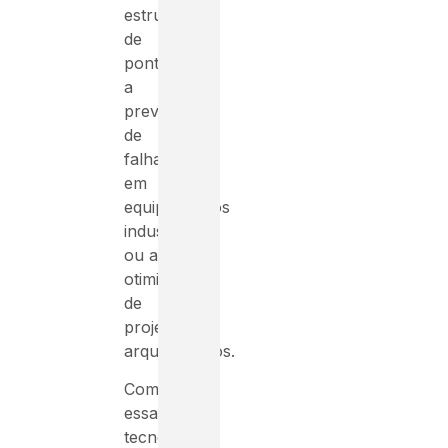
estrutural
de
pontes,
a
previsão
de
falhas
em
equipamentos
industriais
ou a
otimização
de
projetos
arquitetônicos.
Com
essa
tecnolgia