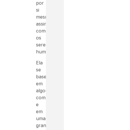
por
si
mesmas,
assim
como
os
seres
humanos.
Ela
se
baseia
em
algoritmos
complexos
e
em
uma
grande