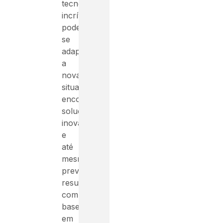
tecnologia
incrível
pode
se
adaptar
a
novas
situações,
encontrar
soluções
inovadoras
e
até
mesmo
prever
resultados
com
base
em