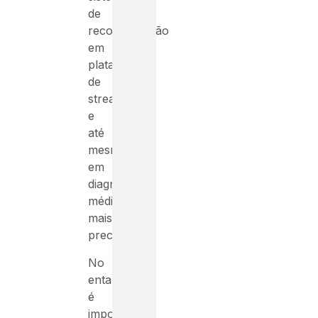
de
recomendação
em
plataformas
de
streaming
e
até
mesmo
em
diagnósticos
médicos
mais
precisos.
No
entanto,
é
importante