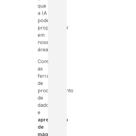
que
a IA
pode
proporcionar
em
nossa
área.
Com
as
ferramentas
de
processamento
de
dados
e
aprendizado
de
máquina