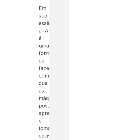
Em
sua
essência,
a IA
é
uma
forma
de
fazer
com
que
as
máquinas
possam
aprender
e
tomar
decisões