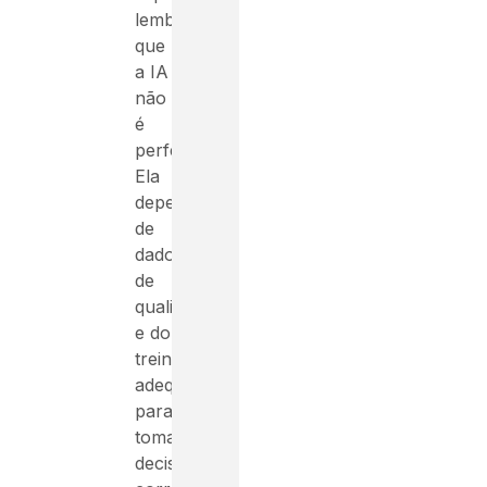
lembrar
que
a IA
não
é
perfeita.
Ela
depende
de
dados
de
qualidade
e do
treinamento
adequado
para
tomar
decisões