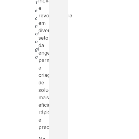
inovadora
T
e
e
revolucionária
c
em
n
diversos
ol
setores
o
da
gi
engenharia,
a
permitindo
a
criação
de
soluções
mais
eficientes,
rápidas
e
precisas.