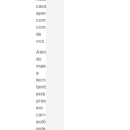
casa
apenas
com
comandos
de
voz.
Além
do
mais,
a
tecnologia
também
está
presente
em
carros
autônomos,
sistemas