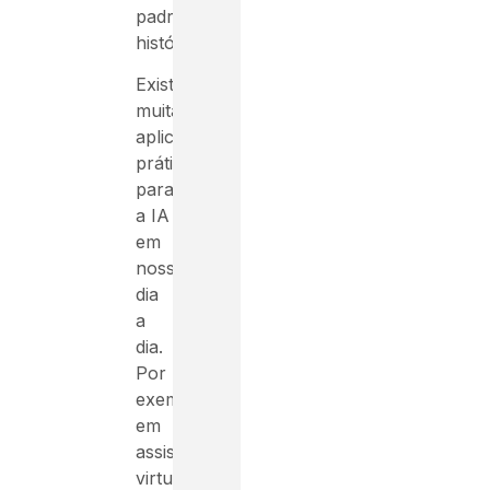
padrões
históricos.
Existem
muitas
aplicações
práticas
para
a IA
em
nosso
dia
a
dia.
Por
exemplo,
em
assistentes
virtuais