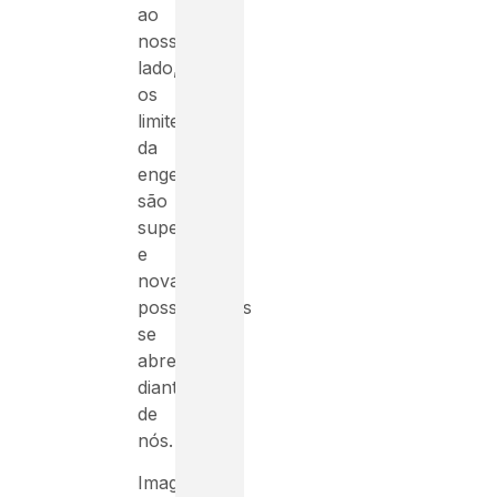
ao
nosso
lado,
os
limites
da
engenharia
são
superados
e
novas
possibilidades
se
abrem
diante
de
nós.
Imagine