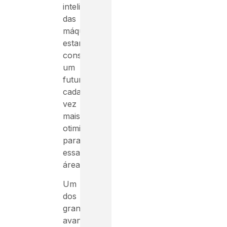
inteligência
das
máquinas,
estamos
construindo
um
futuro
cada
vez
mais
otimista
para
essa
área.
Um
dos
grandes
avanços