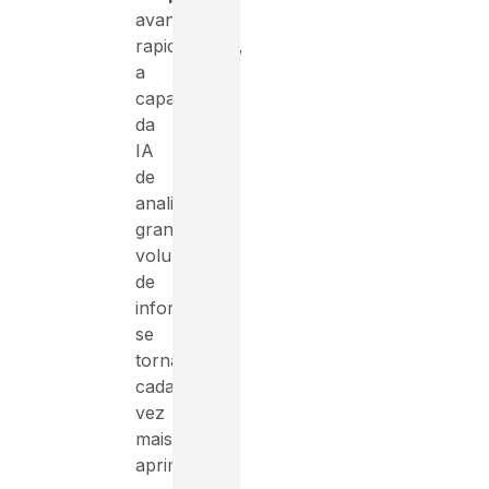
avançando
rapidamente,
a
capacidade
da
IA
de
analisar
grandes
volumes
de
informações
se
torna
cada
vez
mais
aprimorada.