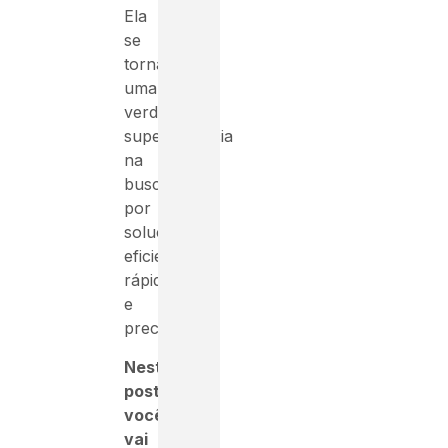
Ela
se
torna
uma
verdadeira
superpotência
na
busca
por
soluções
eficientes,
rápidas
e
precisas.
Neste
post
você
vai