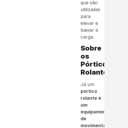
que são
utilizadas
para
elevar e
baixar a
carga.
Sobre
os
Pórticos
Rolantes
Já um
pórtico
rolante é
um
equipamento
de
movimentação