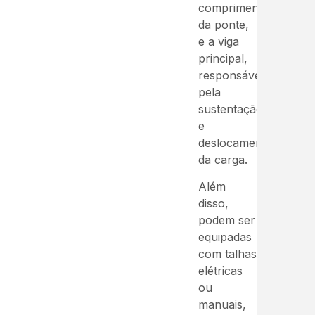
comprimento
da ponte,
e a viga
principal,
responsável
pela
sustentação
e
deslocamento
da carga.
Além
disso,
podem ser
equipadas
com talhas
elétricas
ou
manuais,