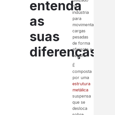
entenda
na
indústria
as
para
movimentar
cargas
suas
pesadas
de forma
diferenças
eficiente e
segura.
É
composta
por uma
estrutura
metálica
suspensa
que se
desloca
sobre