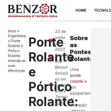
HOME
TECNOLO
Início
»
23 de
Engenharia
Sobre
Ponte
junho
»
Ponte
de
as
Rolante e
2023
Pontes
Pórtico
Rolante
Engenh
Rolante:
Rolantes
entenda as
aria
suas
e
Benzor
Uma
diferenças
Soluçõ
ponte
es em
rolante
é
Pórtico
Engenh
um
aria e
equipamento
Rolante:
Tecnol
de
ogia
elevação
utilizado