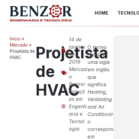
HOME
TECNOLO
Início
»
14 de
Mercado
»
Projetista
janeiro
O termo
Projetista de
de
HVAC é
HVAC
2019
uma sigla
de
Mercad
em inglês
o
que
HVAC
Benzor
significa
Soluçõ
Heating,
es em
Ventilating
Engenh
and Air
aria e
Conditioning,
Tecnol
o
ogia
correspondente
em