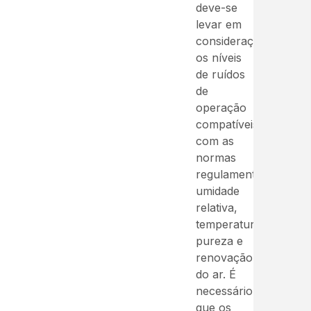
deve-se
levar em
consideração
os níveis
de ruídos
de
operação
compatíveis
com as
normas
regulamentadoras,
umidade
relativa,
temperatura,
pureza e
renovação
do ar. É
necessário
que os