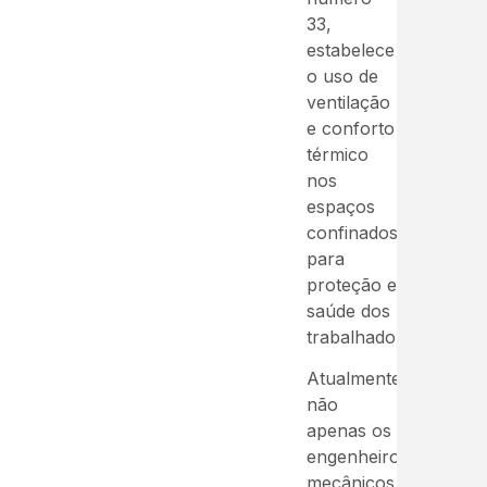
33,
estabelece
o uso de
ventilação
e conforto
térmico
nos
espaços
confinados
para
proteção e
saúde dos
trabalhadores.
Atualmente,
não
apenas os
engenheiros
mecânicos