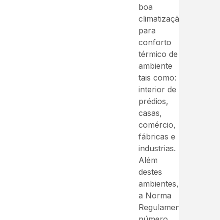
boa
climatização
para
conforto
térmico de
ambiente
tais como:
interior de
prédios,
casas,
comércio,
fábricas e
industrias.
Além
destes
ambientes,
a Norma
Regulamentadora
número