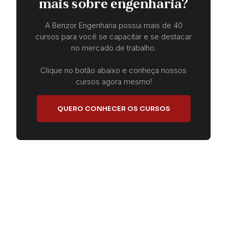
mais sobre engenharia?
A Benzor Engenharia possui mais de 40
cursos para você se capacitar e se destacar
no mercado de trabalho.
Clique no botão abaixo e conheça nossos
cursos agora mesmo!
QUERO CONHECER OS CURSOS