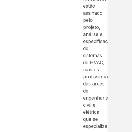
estão
assinado
pelo
projeto,
análise e
especificação
de
sistemas
de HVAC,
mas os
profissionais
das áreas
de
engenharia
civil e
elétrica
que se
especializaram