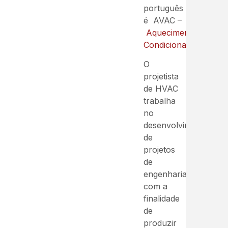
português
é AVAC –
Aquecimento
,
Ventil
Condicionado
.
O
projetista
de HVAC
trabalha
no
desenvolvimento
de
projetos
de
engenharia
com a
finalidade
de
produzir