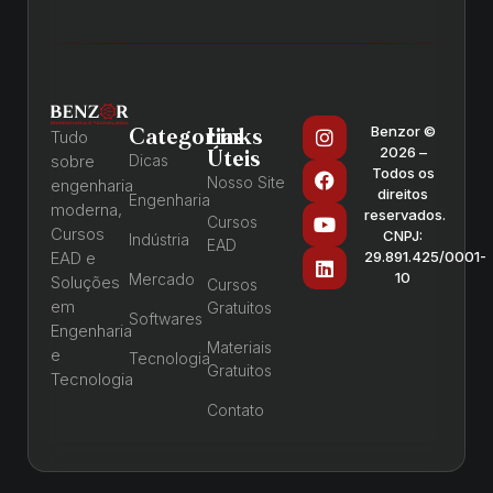
Benzor ©
Categorias
Links
Tudo
2026 –
Úteis
sobre
Dicas
Todos os
Nosso Site
engenharia
direitos
Engenharia
moderna,
reservados.
Cursos
Cursos
CNPJ:
Indústria
EAD
EAD e
29.891.425/0001-
10
Mercado
Soluções
Cursos
em
Gratuitos
Softwares
Engenharia
Materiais
e
Tecnologia
Gratuitos
Tecnologia
Contato