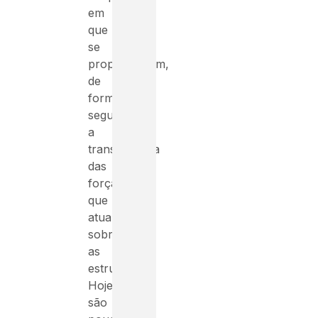
em
que
se
proporcionem,
de
forma
segura,
a
transferência
das
forças
que
atuam
sobre
as
estruturas.
Hoje,
são