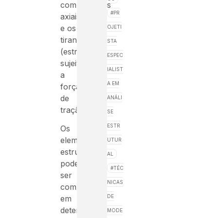
compressivas
PR
axiais)
e os
OJETI
tirantes
STA
(estruturas
ESPEC
sujeitas
IALIST
a
A EM
força
de
ANÁLI
tração).
SE
ESTR
Os
elementos
UTUR
estruturais
AL
podem
TÉC
ser
NICAS
combinados
DE
em
determinado
MODE