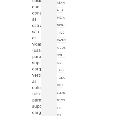
básicos
GENH
que
ARIA
constituem
MECÂ
as
estruturas
NICA
são:
ME
as
CÂNIC
vigas
A DOS
(usadas
SÓLID
para
suportar
OS
cargas
MÉ
verticais),
TODO
as
DOS
colunas
ELEME
(utilizadas
para
NTOS
suportar
FINIT
cargas
OS