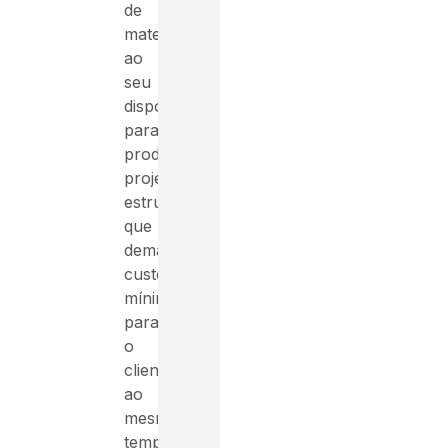
de
materiais
ao
seu
dispor
para
produzir
projetos
estruturais
que
demandem
custo
mínimo
para
o
cliente,
ao
mesmo
tempo