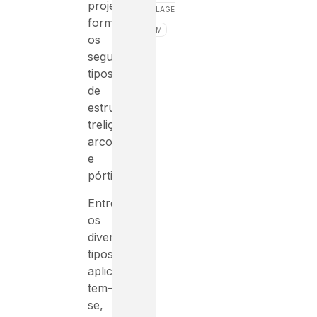
projeto
LAGE
formando
M
os
seguintes
tipos
de
estruturas:
treliças,
arcos
e
pórticos.
Entre
os
diversos
tipos
aplicação,
tem-
se,