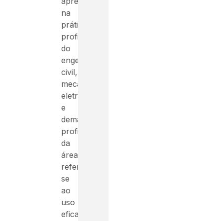
apresentam
na
prática
profissional
do
engenheiro
civil,
mecânico,
eletricista
e
demais
profissionais
da
área,
refere-
se
ao
uso
eficaz