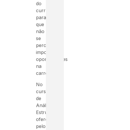
do
currículo
para
que
não
se
percam
importantes
oportunidades
na
carreira.
No
curso
de
Análise
Estrutural
oferecido
pelo