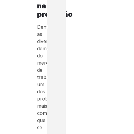
na
profissão
Dentre
as
diversas
demandas
do
mercado
de
trabalho,
um
dos
problemas
mais
comuns
que
se