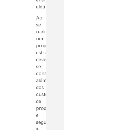
elétrica.
Ao
se
realizar
um
projeto
estrutural
deve-
se
considerar
além
dos
custos
de
produção
e
segurança,
a