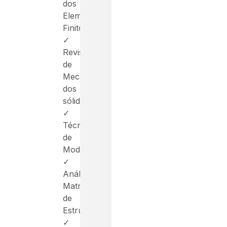
dos
Elementos
Finitos
✓
Revisão
de
Mecânica
dos
sólidos
✓
Técnicas
de
Modelagem
✓
Análise
Matricial
de
Estruturas
✓