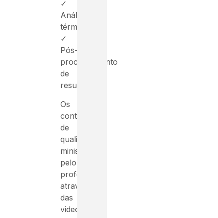
✓
Análise
térmica
✓
Pós-
processamento
de
resultados.
Os
conteúdos
de
qualidade
ministrados
pelo
professor
através
das
videoaulas