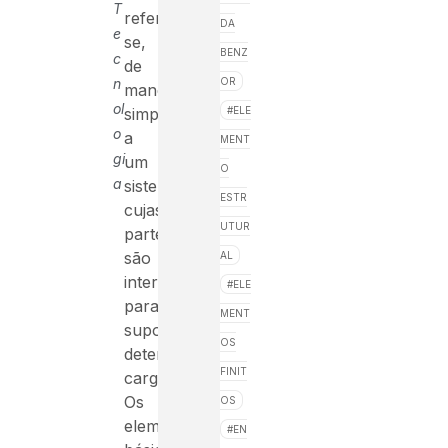
T
refere-
DA
e
se,
BENZ
c
de
n
OR
maneira
ol
ELE
simplificada,
o
a
MENT
gi
um
O
a
sistema
ESTR
cujas
UTUR
partes
são
AL
interligadas
ELE
para
MENT
suportar
OS
determinada
FINIT
carga.
Os
OS
elementos
EN