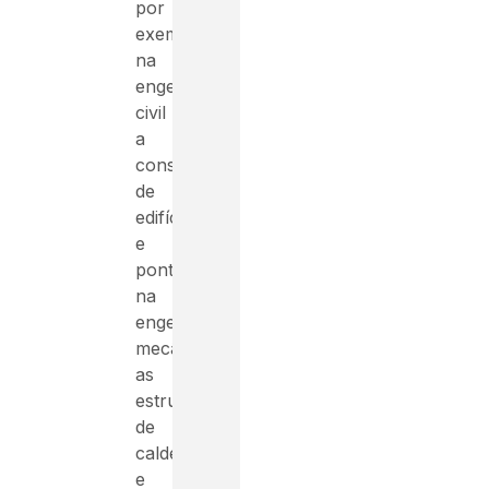
por
exemplo,
na
engenharia
civil
a
construção
de
edifícios
e
pontes,
na
engenharia
mecânica
as
estruturas
de
caldeiras
e