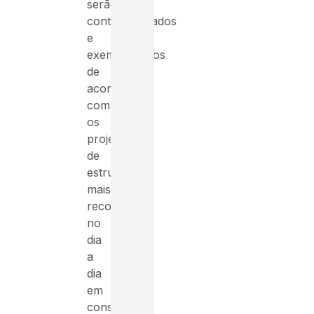
serão
contextualizados
e
exemplificados
de
acordo
com
os
projetos
de
estruturas
mais
recorrentes
no
dia
a
dia
em
constante