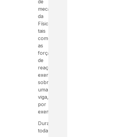
de
mecânica
da
Física,
tais
como
as
forças
de
reação
exercidas
sobre
uma
viga,
por
exemplo.
Durante
todas