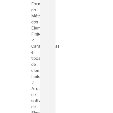
Formulação
do
Método
dos
Elementos
Finitos;
✓
Características
e
tipos
de
elementos
finitos
✓
Arquitetura
de
software
de
Elementos