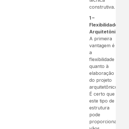
construtiva.
1 –
Flexibilidade
Arquitetônica:
A primeira
vantagem é
a
flexibilidade
quanto à
elaboração
do projeto
arquitetônico.
É certo que
este tipo de
estrutura
pode
proporcionar
vãos