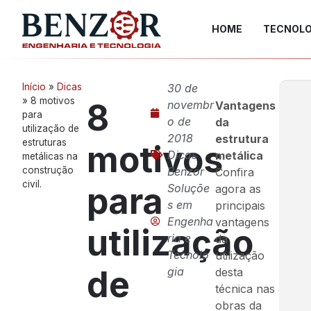
HOME
TECNOLO
Início
»
Dicas
30 de
»
8 motivos
8
novembr
Vantagens
para
o de
da
utilização de
2018
estrutura
estruturas
motivos
Dicas
metálica
metálicas na
construção
Benzor
Confira
civil.
para
Soluçõe
agora as
s em
principais
Engenha
vantagens
utilização
ria e
da
Tecnolo
utilização
de
gia
desta
técnica nas
obras da