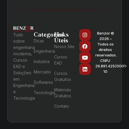
Benzor ©
Categorias
Links
Tudo
2026 –
Úteis
sobre
Dicas
Todos os
Nosso Site
engenharia
direitos
Engenharia
moderna,
reservados.
Cursos
Cursos
CNPJ:
Indústria
EAD
EAD e
29.891.425/0001-
10
Mercado
Soluções
Cursos
em
Gratuitos
Softwares
Engenharia
Materiais
e
Tecnologia
Gratuitos
Tecnologia
Contato