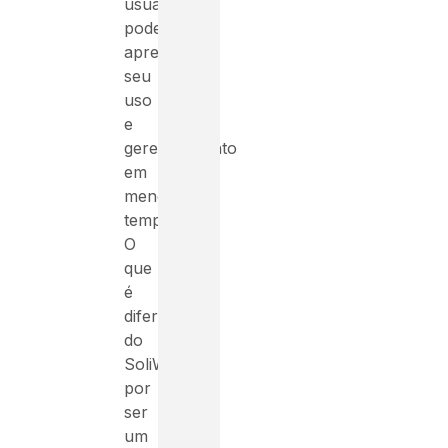
usuário
poderá
aprender
seu
uso
e
gerenciamento
em
menos
tempo.
O
que
é
diferente
do
SoliWorks,
por
ser
um