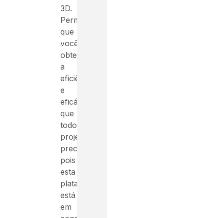
3D.
Permitindo
que
você
obtenha
a
eficiência
e
eficácia
que
todo
projeto
precisa,
pois
esta
plataforma
está
em