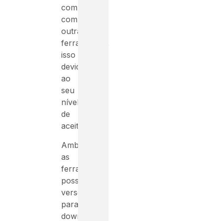
compatíveis
com
outras
ferramentas,
isso
devido
ao
seu
nível
de
aceitação.
Ambas
as
ferramentas
possuem
versões
para
download