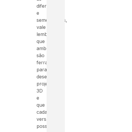
diferenças
e
semelhanças,
vale
lembrar
que
ambos
são
ferramentas
para
desenvolver
projetos
3D
e
que
cada
versão
possui