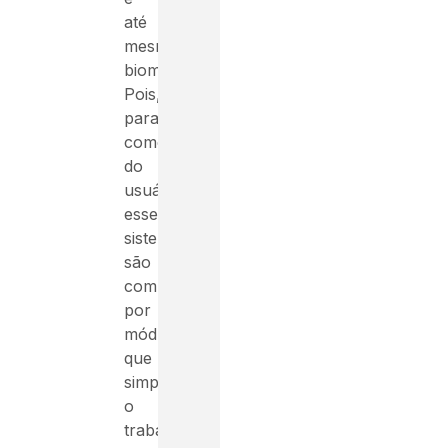
até
mesmo
biomédicos.
Pois,
para
comodidade
do
usuário,
esses
sistemas
são
compostos
por
módulos
que
simplificam
o
trabalho