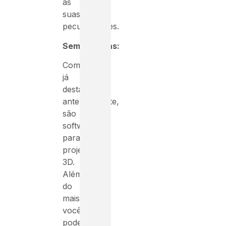
as
suas
peculiaridades.
Semelhanças:
Como
já
destacamos
anteriormente,
são
softwares
para
projetos
3D.
Além
do
mais,
você
pode