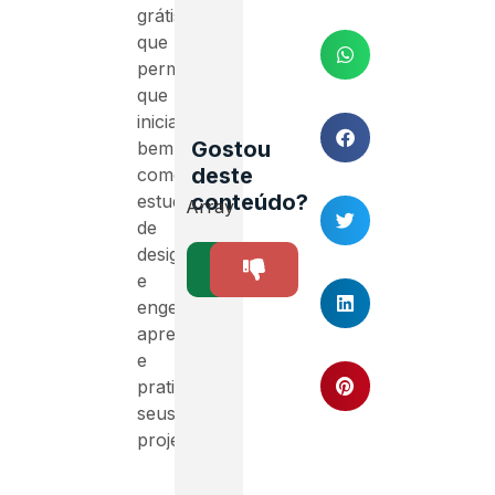
grátis
que
permite
que
iniciantes,
Gostou
bem
deste
como
conteúdo?
estudantes
Array
de
design
SIM
NÃO
4
e
engenharia
aprendam
e
pratiquem
seus
projetos.