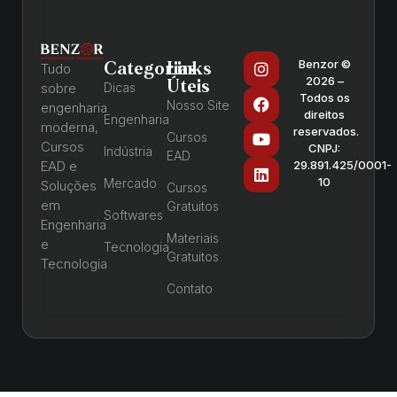
Benzor ©
Categorias
Links
Tudo
2026 –
Úteis
sobre
Dicas
Todos os
Nosso Site
engenharia
direitos
Engenharia
moderna,
reservados.
Cursos
Cursos
CNPJ:
Indústria
EAD
EAD e
29.891.425/0001-
10
Mercado
Soluções
Cursos
em
Gratuitos
Softwares
Engenharia
Materiais
e
Tecnologia
Gratuitos
Tecnologia
Contato