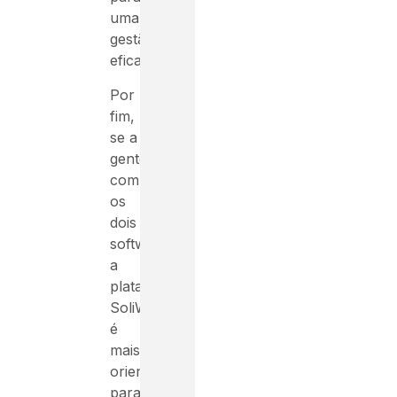
uma
gestão
eficaz.
Por
fim,
se a
gente
comparar
os
dois
softwares,
a
plataforma
SoliWorks
é
mais
orientado
para