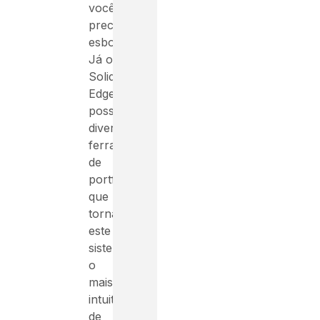
você
precise
esboçar.
Já o
Solid
Edge
possui
diversas
ferramentas
de
portfólio
que
tornam
este
sistema
o
mais
intuitivo
de