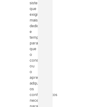
sistema
que
exigirá
mais
dedicação
e
tempo
para
que
o
consumidor
ou
o
aprendiz
adquira
os
conhecimentos
necessários
para