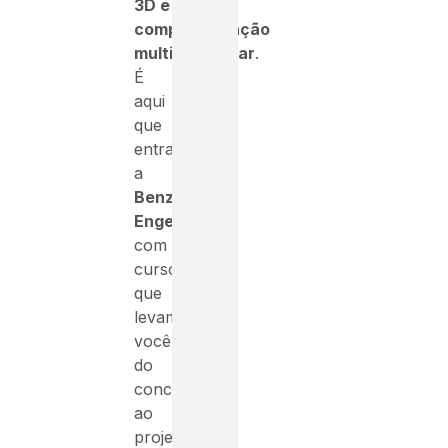
3D e
compatibilização
multidisciplinar
.
É
aqui
que
entra
a
Benzor
Engenharia
,
com
cursos
que
levam
você
do
conceito
ao
projeto