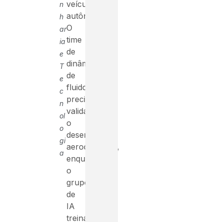
veículo
n
autônomo.
h
O
ar
time
ia
de
e
dinâmica
T
de
e
fluidos
c
precisa
n
validar
ol
o
o
desempenho
gi
aerodinâmico,
a
enquanto
o
grupo
de
IA
treina