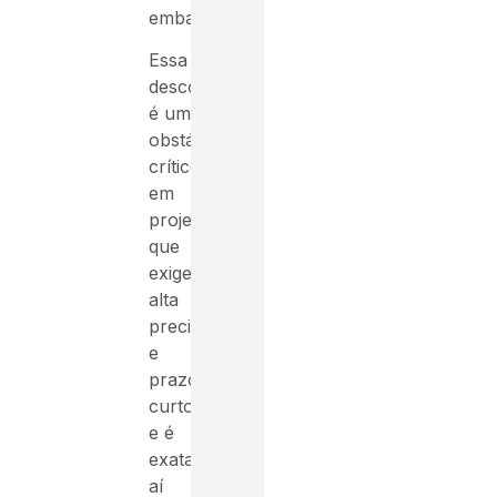
embasadas.
Essa
desconexão
é um
obstáculo
crítico
em
projetos
que
exigem
alta
precisão
e
prazos
curtos
e é
exatamente
aí