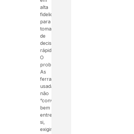
alta
fidelidade
para
tomada
de
decisão
rápida.
O
problema?
As
ferramentas
usadas
não
“conversam”
bem
entre
si,
exigindo