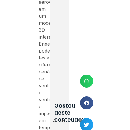
aerodinâmico
em
um
modelo
3D
interativo.
Engenheiros
podem
testar
diferentes
cenários
de
vento
e
verificar
Gostou
o
deste
impacto
conteúdo?
em
Array
tempo