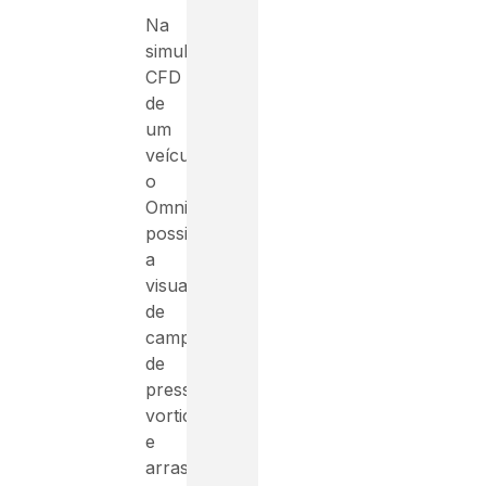
Na
simulação
CFD
de
um
veículo,
o
Omniverse
possibilita
a
visualização
de
campos
de
pressão,
vorticidade
e
arrasto