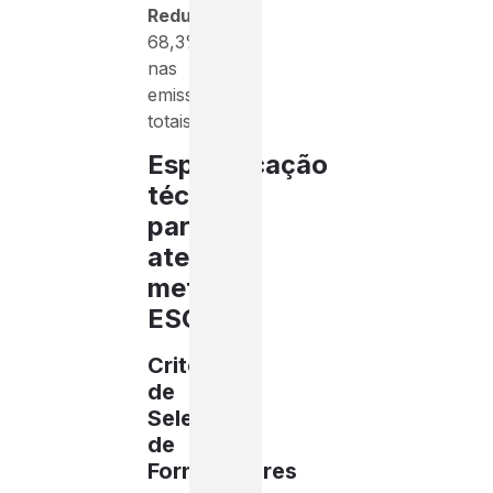
Redução
:
68,3%
nas
emissões
totais
Especificação
técnica
para
atender
metas
ESG
Critérios
de
Seleção
de
Fornecedores