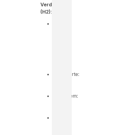
Verde
(H2)
:
180t
×
0,50
tCO₂/t
=
90
tCO₂
Transporte:
15
tCO₂
Montagem:
8
tCO₂
Total
:
113
tCO₂