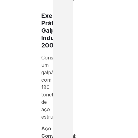
(kgCO₂)
Exemplo
Prático:
Galpão
Industrial
2000m²
Considere
um
galpão
com
180
toneladas
de
aço
estrutural:
Aço
Convencional
: