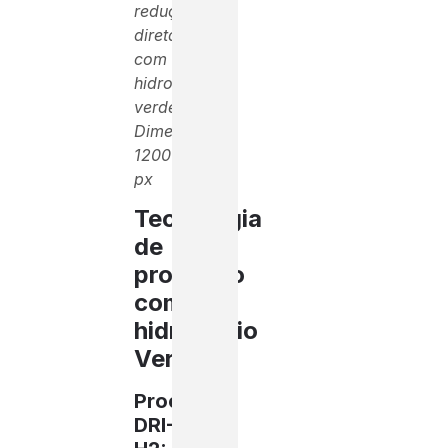
redução
direta
com
hidrogênio
verde.
Dimensão:
1200×675
px
Tecnologia
de
produção
com
hidrogênio
Verde
Processo
DRI-