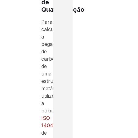
de
Quantificação
Para
calcular
a
pegada
de
carbono
de
uma
estrutura
metálica,
utilize
a
norma
ISO
14040:2006
de