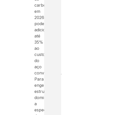
carbono
em
2026,
podendo
adicionar
até
35%
ao
custo
do
aço
convencional.
Para
engenheiros
estruturais,
dominar
a
especificação