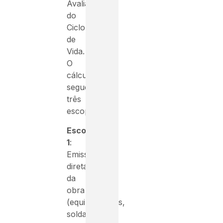
Avaliação
do
Ciclo
de
Vida.
O
cálculo
segue
três
escopos:
Escopo
1
:
Emissões
diretas
da
obra
(equipamentos,
soldagem)