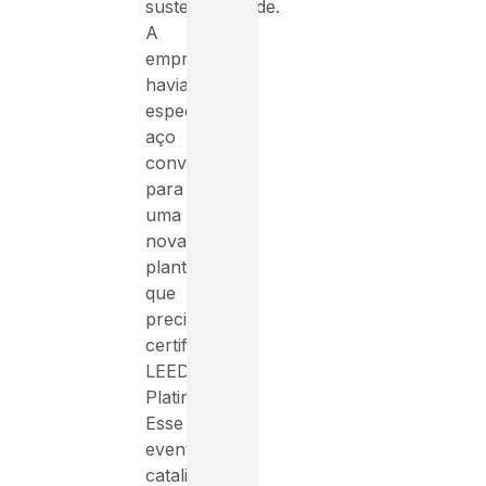
sustentabilidade.
A
empresa
havia
especificado
aço
convencional
para
uma
nova
planta
que
precisava
certificação
LEED
Platinum.
Esse
evento
catalisou