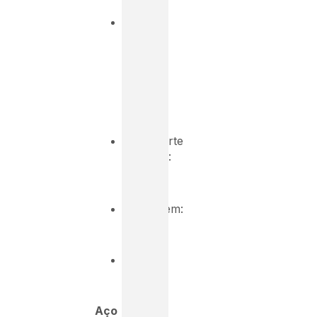
180t
×
1,85
tCO₂/t
=
333
tCO₂
Transporte
(500km):
15
tCO₂
Montagem:
8
tCO₂
Total
:
356
tCO₂
Aço