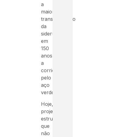
a
maior
transformação
da
siderurgia
em
150
anos:
a
corrida
pelo
aço
verde.
Hoje,
projetos
estruturais
que
não