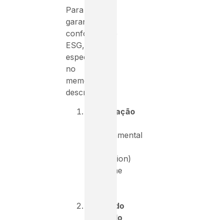
Para
garantir
conformidade
ESG,
especifique
no
memorial
descritivo:
Certificação
EPD
(Environmental
Product
Declaration)
conforme
EN
15804
Conteúdo
reciclado