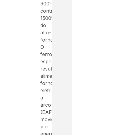
900°C,
contra
1500°C
do
alto-
forno.
O
ferro-
esponja
resultante
alimenta
fornos
elétricos
a
arco
(EAF)
movidos
por
energia