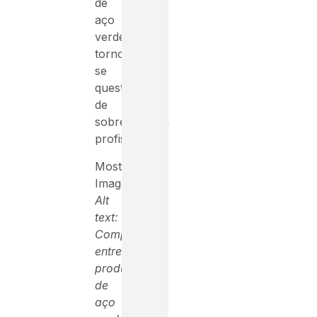
de
aço
verde
tornou-
se
questão
de
sobrevivência
profissional.
Mostrar
Imagem
Alt
text:
Comparação
entre
produção
de
aço