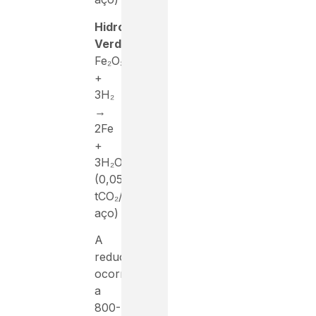
Hidrogênio
Verde
:
Fe₂O₃
+
3H₂
→
2Fe
+
3H₂O
(0,05
tCO₂/t
aço)
A
redução
ocorre
a
800-