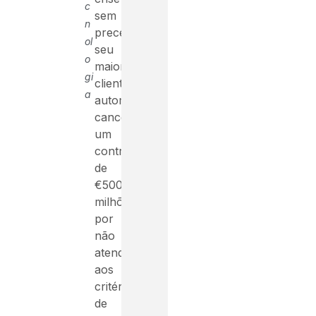
c
sem
n
precedentes:
ol
seu
o
maior
gi
cliente
a
automotivo
cancelou
um
contrato
de
€500
milhões
por
não
atender
aos
critérios
de