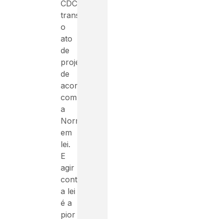
CDC
transformou
o
ato
de
projetar
de
acordo
com
a
Norma
em
lei.
E
agir
contra
a lei
é a
pior