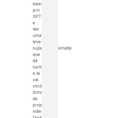
baixos
pro
SPT
e
dar
uma
leve
superdimensionada
que
dá
certo”,
e lá
vai
você
brincar
de
projetista
mãe
Diná,