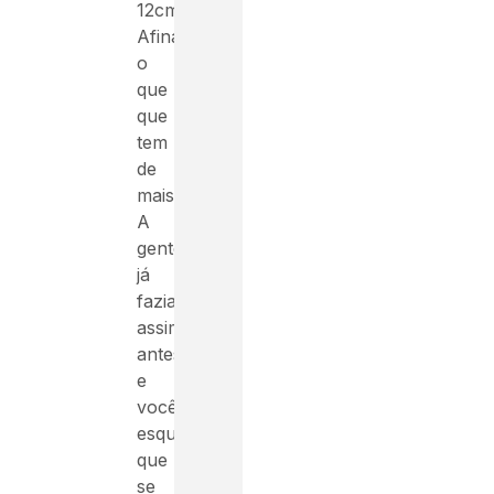
12cm.
Afinal,
o
que
que
tem
de
mais?
A
gente
já
fazia
assim
antes”,
e
você
esquece
que
se