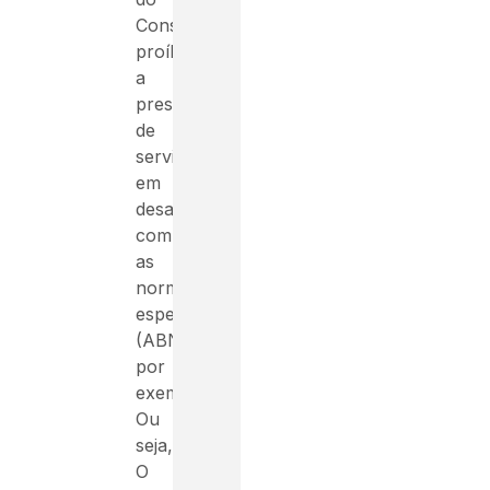
Consumidor,
proíbe
a
prestação
de
serviços
em
desacordo
com
as
normas
específicas
(ABNT,
por
exemplo).
Ou
seja,
O