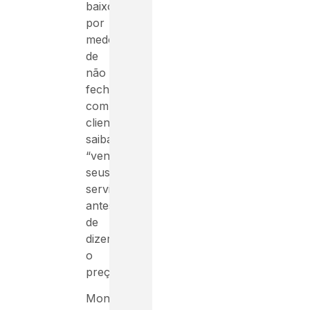
baixo
por
medo
de
não
fechar
com
clientes,
saiba
“vender
seus
serviços
antes
de
dizer
o
preço”.
Monte