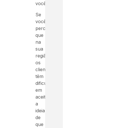
você.
Se
você
perceber
que
na
sua
região
os
clientes
têm
dificuldade
em
aceitar
a
ideia
de
que