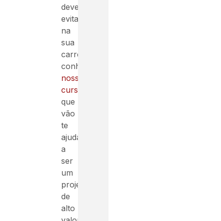
deve
evitar
na
sua
carreira,
conheça
nossos
cursos
que
vão
te
ajudar
a
ser
um
projetista
de
alto
valor.