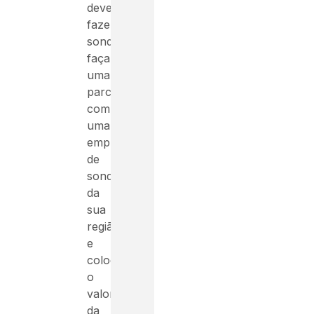
devem
fazer
sondagem,
faça
uma
parceria
com
uma
empresa
de
sondagens
da
sua
região
e
coloque
o
valor
da