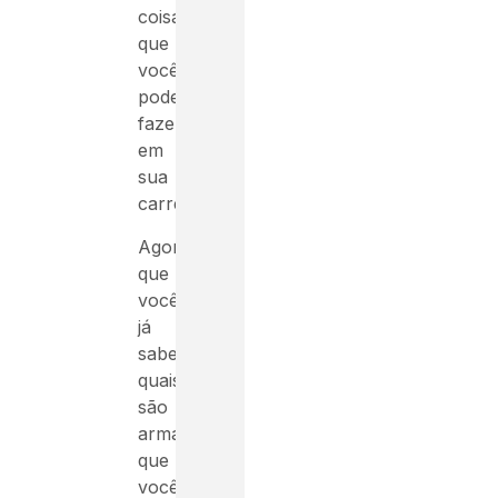
coisa
que
você
pode
fazer
em
sua
carreira.
Agora
que
você
já
sabe
quais
são
armadilhas
que
você