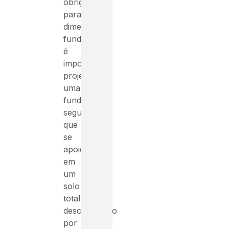
obrigatório
para
dimensionar
fundações;
é
impossível
projetar
uma
fundação
segura
que
se
apoie
em
um
solo
totalmente
desconhecido
por