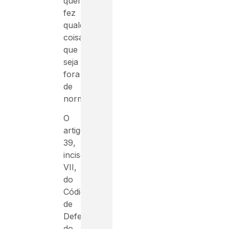
quem
fez
qualquer
coisa
que
seja
fora
de
norma.
O
artigo
39,
inciso
VII,
do
Código
de
Defesa
do