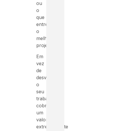
ou
o
que
entrega
o
melhor
projeto?
Em
vez
de
desvalorizar
o
seu
trabalho
cobrando
um
valor
extremamente