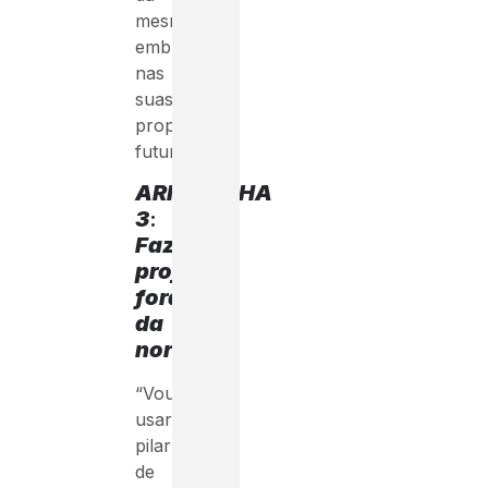
mesma
embutido
nas
suas
propostas
futuras!
ARMADILHA
3
:
Fazer
projeto
fora
da
norma
“Vou
usar
pilar
de