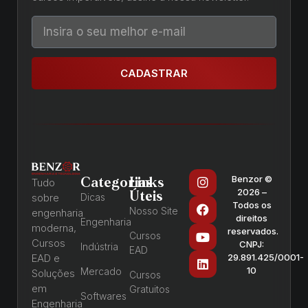
CADASTRAR
Benzor ©
Categorias
Links
Tudo
2026 –
Úteis
sobre
Dicas
Todos os
Nosso Site
engenharia
direitos
Engenharia
moderna,
reservados.
Cursos
Cursos
CNPJ:
Indústria
EAD
EAD e
29.891.425/0001-
10
Mercado
Soluções
Cursos
em
Gratuitos
Softwares
Engenharia