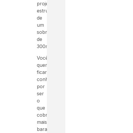
projeto
estrutural
de
um
sobrado
de
300m².
Você
quer
ficar
conhecido
por
ser
o
que
cobra
mais
barato