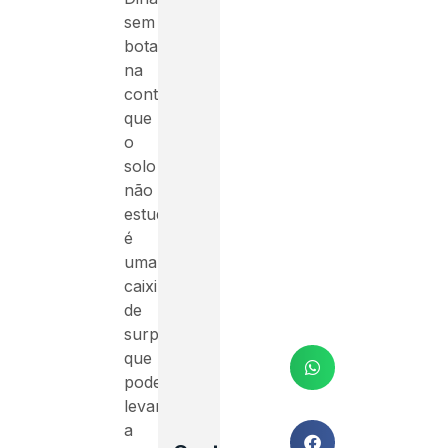
sem
botar
na
conta
que
o
solo
não
estudado
é
uma
caixinha
de
surpresas
que
pode
levar
a