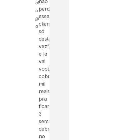
não
ol
perder
o
esse
gi
cliente,
a
só
desta
vez”,
e lá
vai
você,
cobrar
mil
reais
pra
ficar
3
semanas
debruçado
no