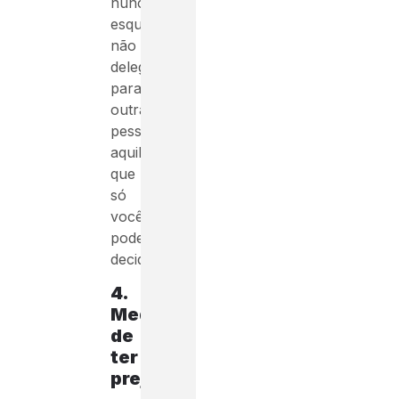
nunca
esqueça:
não
delegue
para
outras
pessoas
aquilo
que
só
você
pode
decidir.
4.
Medo
de
ter
prejuízo