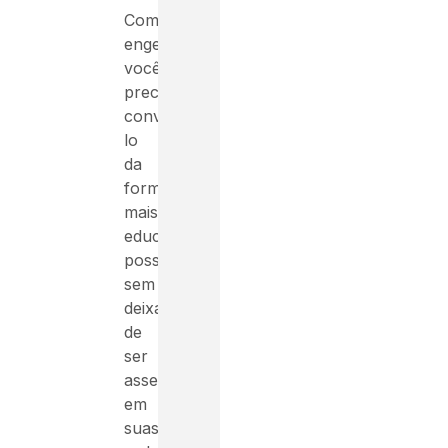
Como
engenheiro,
você
precisa
convencê-
lo
da
forma
mais
educada
possível,
sem
deixar
de
ser
assertivo
em
suas