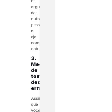
os
argumentos
das
outras
pessoas
e
aja
com
naturalidade.
3.
Medo
de
tomar
decisões
erradas
Assim
que
você