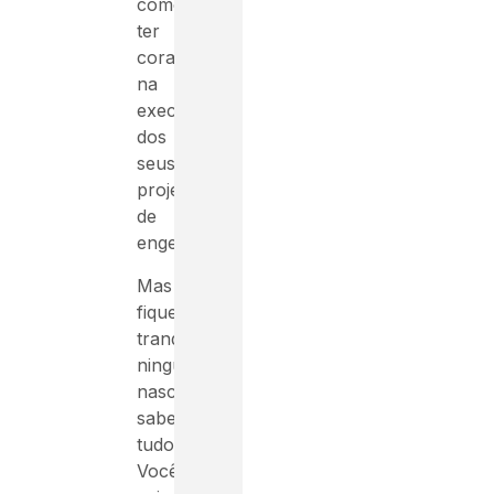
como
ter
coragem
na
execução
dos
seus
projetos
de
engenharia.
Mas
fique
tranquilo,
ninguém
nasce
sabendo
tudo.
Você