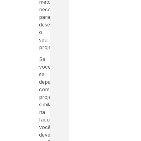
métodos
necessários
para
desenvolver
o
seu
projeto.
Se
você
se
deparou
com
projetos
similares
na
faculdade,
você
deverá