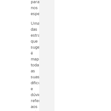
para
nos
especializar.
Uma
das
estratégias
que
sugerimos
é
mapear
todas
as
suas
dificuldades
e
dúvidas
referentes
aos