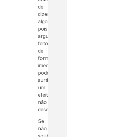
de
dizer
algo,
pois
argumentos
feitos
de
forma
imediata
pode
surtir
um
efeito
não
desejado.
Se
não
souber