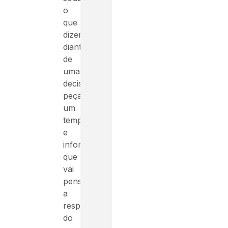
o
que
dizer
diante
de
uma
decisão,
peça
um
tempo
e
informe
que
vai
pensar
a
respeito
do