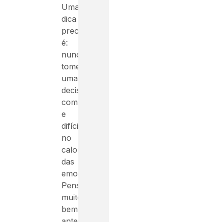
Uma
dica
precisa
é:
nunca
tome
uma
decisão
complexa
e
difícil
no
calor
das
emoções.
Pense
muito
bem
antes