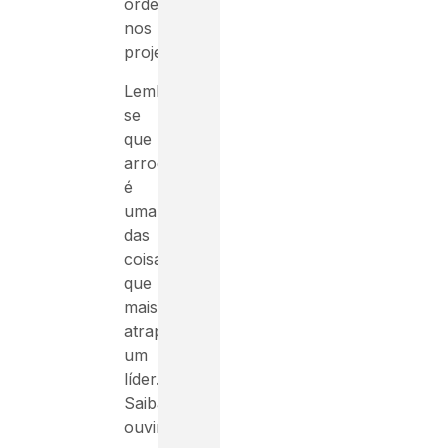
ordens
nos
projetos.
Lembre-
se
que
arrogância
é
uma
das
coisas
que
mais
atrapalham
um
líder.
Saiba
ouvir