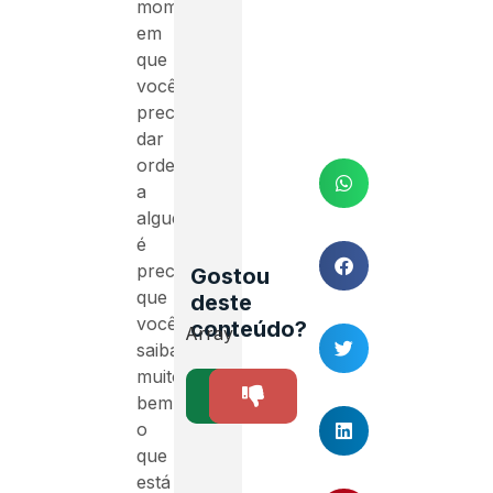
momento
em
que
você
precisar
dar
ordem
a
alguém,
é
preciso
Gostou
que
deste
você
conteúdo?
Array
saiba
muito
SIM
NÃO
0
bem
o
que
está