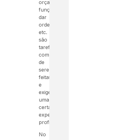
orçamentos,
funções,
dar
ordens
etc.
são
tarefas
complexas
de
serem
feitas
e
exigem
uma
certa
experiência
profissional.
No