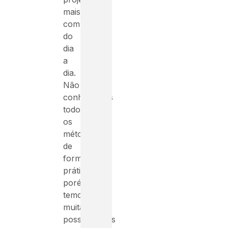
mais
complexos
do
dia
a
dia.
Não
conhecemos
todos
os
métodos
de
forma
prática,
porém,
temos
muitas
possibilidades