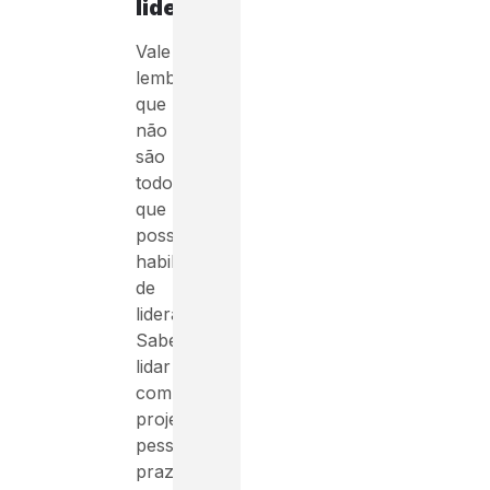
liderar
Vale
lembrar
que
não
são
todos
que
possuem
habilidades
de
liderança.
Saber
lidar
com
projetos,
pessoas,
prazos,