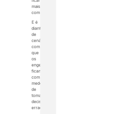
ficar
mais
complexas.
E é
diante
de
cenários
complexos
que
os
engenheiros
ficam
com
medo
de
tomar
decisões
erradas.