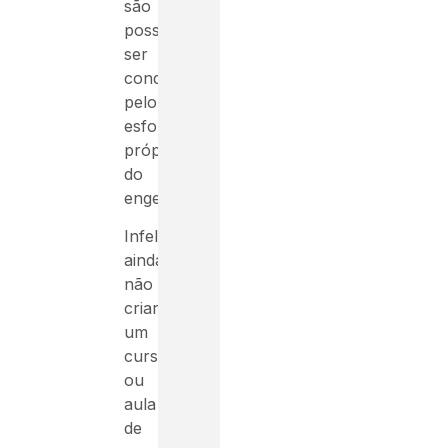
são
possíveis
ser
conquistado
pelo
esforço
próprio
do
engenheiro.
Infelizmente
ainda
não
criaram
um
curso
ou
aula
de