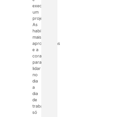
executar
um
projeto.
As
habilidades
mais
aprofundadas
e a
coragem
para
lidar
no
dia
a
dia
de
trabalho
só