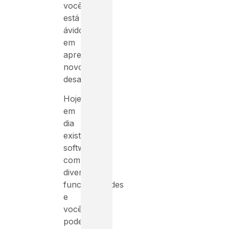
você
está
ávido
em
aprender
novos
desafios.
Hoje
em
dia
existem
softwares
com
diversas
funcionalidades
e
você
pode