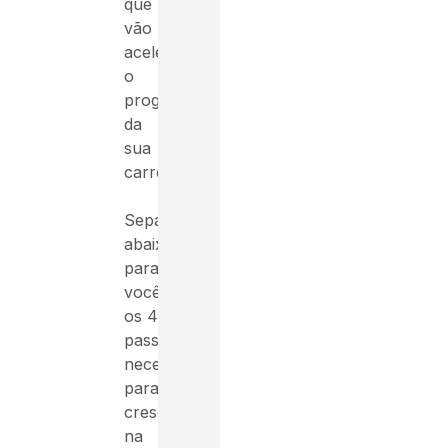
que
vão
acelerar
o
progresso
da
sua
carreira.
Separamos
abaixo
para
você
os 4
passos
necessários
para
crescer
na