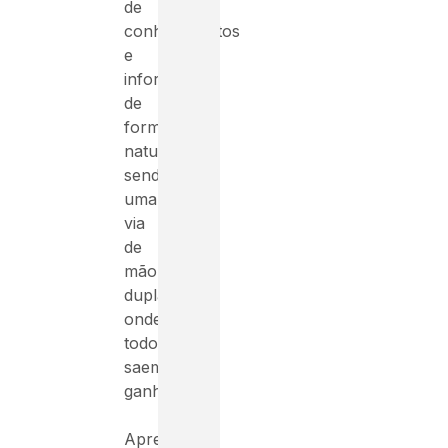
de
conhecimentos
e
informações
de
forma
natural,
sendo
uma
via
de
mão
dupla
onde
todos
saem
ganhando.
Aprender