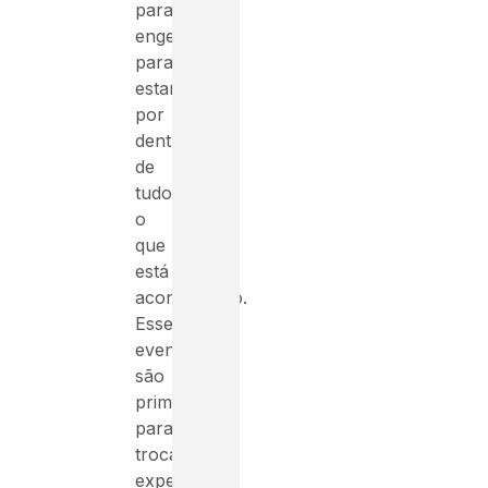
para
engenharia
para
estar
por
dentro
de
tudo
o
que
está
acontecendo.
Esses
eventos
são
primordiais
para
trocar
experiências