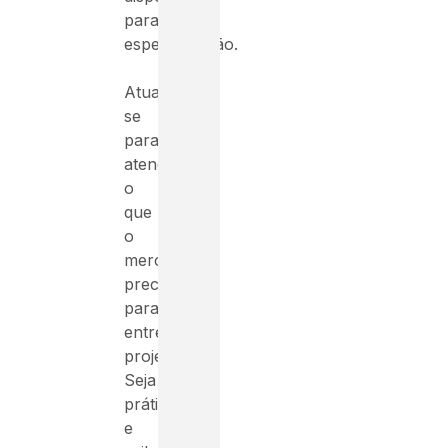
para
especialização.
Atualize-
se
para
atender
o
que
o
mercado
precisa
para
entregar
projetos.
Seja
prático
e