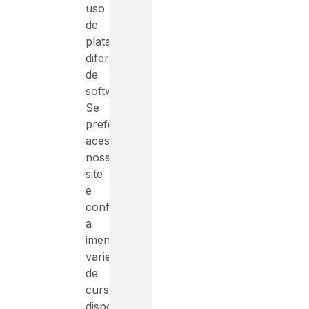
uso
de
plataformas
diferentes
de
software.
Se
preferir,
acesse
nosso
site
e
confira
a
imensa
variedade
de
cursos
disponíveis