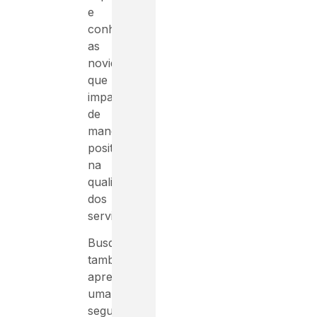
e
conhecer
as
novidades
que
impactam
de
maneira
positiva
na
qualidade
dos
serviços.
Busque
também
aprender
uma
segunda