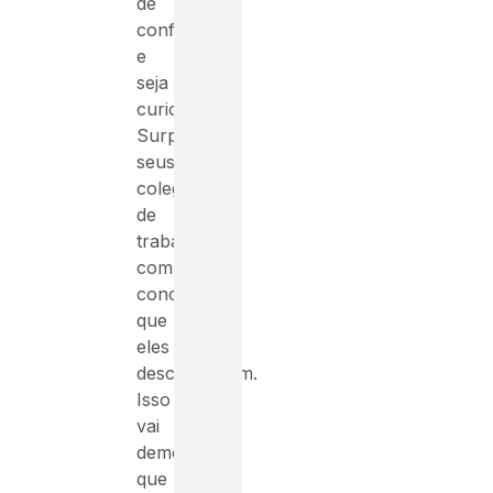
de
conforto
e
seja
curioso.
Surpreenda
seus
colegas
de
trabalho
com
conceitos
que
eles
desconhecem.
Isso
vai
demonstrar
que