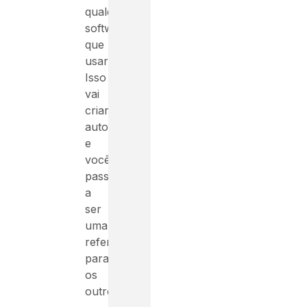
qualquer
software
que
usar.
Isso
vai
criar
autoridade
e
você
passará
a
ser
uma
referência
para
os
outros.