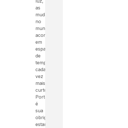
luz,
as
mudanças
no
mundo
acontecem
em
espaços
de
tempo
cada
vez
mais
curtos.
Portanto,
é
sua
obrigação
estar