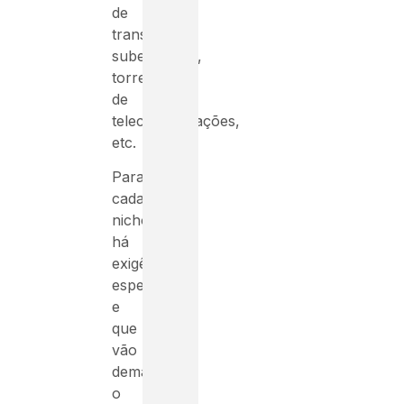
de
transmissão,
subestações,
torres
de
telecomunicações,
etc.
Para
cada
nicho
há
exigências
específicas
e
que
vão
demandar
o