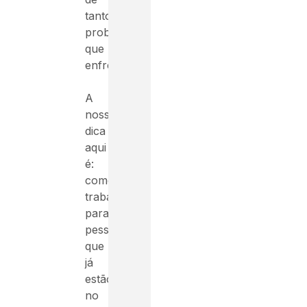
tantos
problemas
que
enfrentar.
A
nossa
dica
aqui
é:
comece
trabalhando
para
pessoas
que
já
estão
no