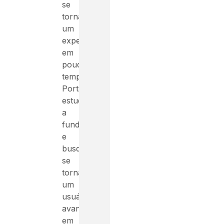
se
tornar
um
expert
em
pouco
tempo.
Portanto,
estude
a
fundo
e
busque
se
tornar
um
usuário
avançado
em