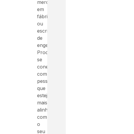
mercado,
em
fábrica
ou
escritórios
de
engenharia.
Procure
se
conectar
com
pessoas
que
estejam
mais
alinhadas
com
o
seu