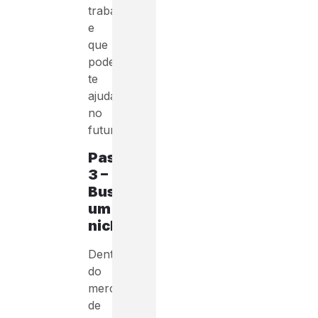
trabalho
e
que
podem
te
ajudar
no
futuro.
Passo
3 –
Busque
um
nicho
Dentro
do
mercado
de