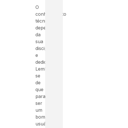
O
conhecimento
técnico
depende
da
sua
disciplina
e
dedicação.
Lembre-
se
de
que
para
ser
um
bom
usuário