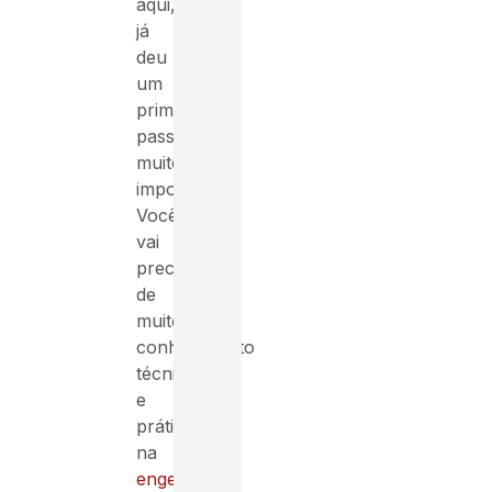
aqui,
já
deu
um
primeiro
passo
muito
importante.
Você
vai
precisar
de
muito
conhecimento
técnico
e
prático
na
engenharia
.