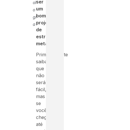
ser
ol
um
o
bom
gi
projetista
a
de
estruturas
metálicas?
Primeiramente
saiba
que
não
será
fácil,
mas
se
você
chegou
até