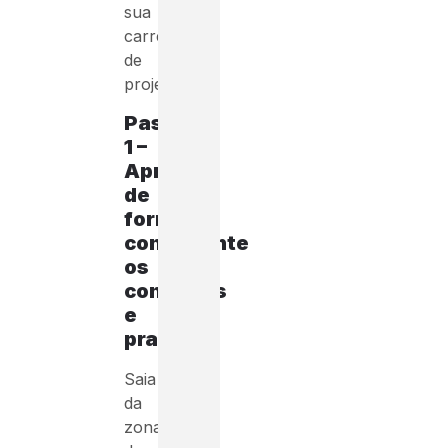
sua
carreira
de
projetista.
Passo
1 –
Aprenda
de
forma
consistente
os
conceitos
e
pratique
Saia
da
zona