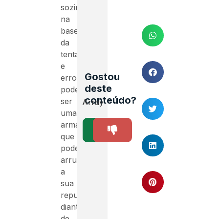
sozinho
na
base
da
tentativa
e
Gostou
erro
deste
pode
conteúdo?
ser
Array
uma
armadilha
SIM
NÃO
2
que
pode
arruinar
a
sua
reputação
diante
de