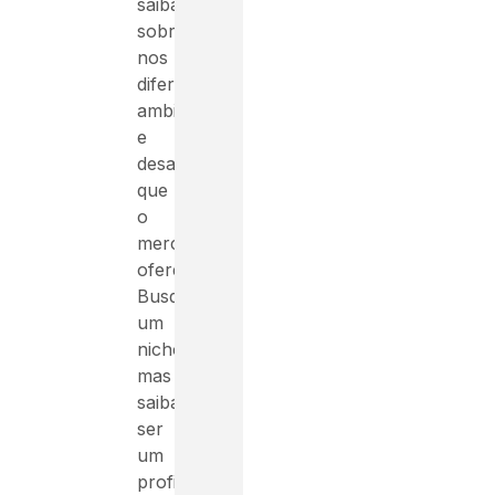
saiba
sobreviver
nos
diferentes
ambientes
e
desafios
que
o
mercado
oferece.
Busque
um
nicho,
mas
saiba
ser
um
profissional