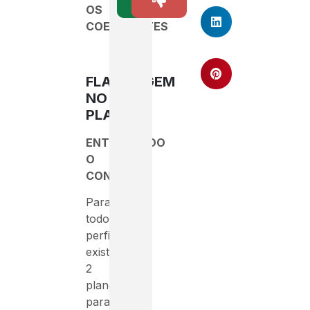
1
OS
COEFICIENTES
FLAMBAGEM
NO
PLANO
ENTENDENDO
O
CONCEITO
Para
todo
perfil
existem
2
planos
para