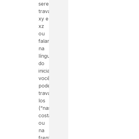
serem
travados
xy e
xz
ou
falando
na
língua
do
iniciante,
você
pode
trava-
los
(“nas
costas
ou
na
frente”)