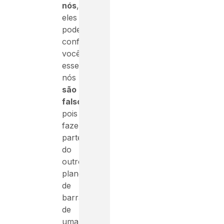
nós
,
eles
podem
confundir
você,
esses
nós
são
falsos
,
pois
fazem
parte
do
outro
plano
de
barras
de
uma