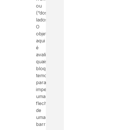
ou
(“dos
lados”).
O
objetivo
aqui
é
avaliar
quais
bloqueios
temos
para
impedir
uma
flecha
de
uma
barra.