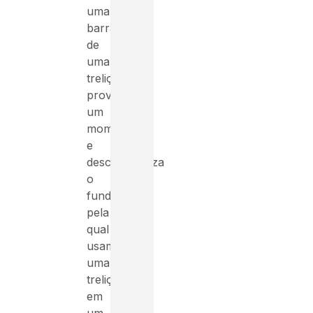
uma
barra
de
uma
treliça
provoca
um
momento,
e
descaracteriza
o
fundamento
pela
qual
usamos
uma
treliça
em
um