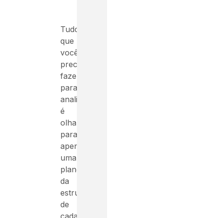
Tudo
que
você
precisa
fazer
para
analisar
é
olhar
para
apenas
uma
plano
da
estrutura
de
cada