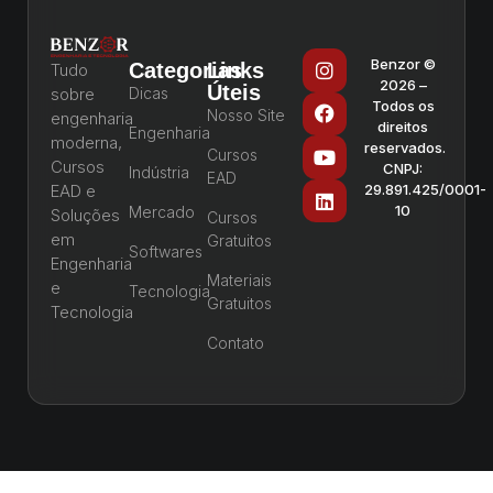
Benzor ©
Categorias
Links
Tudo
2026 –
Úteis
sobre
Dicas
Todos os
Nosso Site
engenharia
direitos
Engenharia
moderna,
reservados.
Cursos
Cursos
CNPJ:
Indústria
EAD
EAD e
29.891.425/0001-
10
Mercado
Soluções
Cursos
em
Gratuitos
Softwares
Engenharia
Materiais
e
Tecnologia
Gratuitos
Tecnologia
Contato