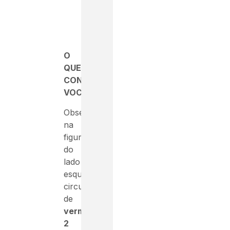
O
QUE
CONFUNDE
VOCÊ:
Observe
na
figura
do
lado
esquerdo
circulado
de
vermelho
2