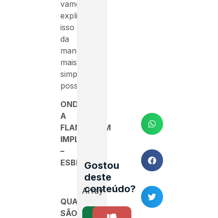
vamos
explicar
isso
da
maneira
mais
simples
possível.
ONDE
A
FLAMBAGEM
IMPLICA
–
ESBELTEZ
Gostou
deste
conteúdo?
Array
QUAIS
SÃO
SIM
NÃO