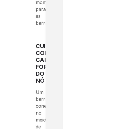
momento
para
as
barras.
CUIDADO
COM
CARGAS
FORA
DO
NÓ
Um
barra
conectada
no
meio
de