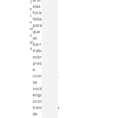
T
elas
e
foram
c
feitas
n
para
ol
que
o
as
gi
barras
a
trabalhem
sobre
pressão
e
compressão,
se
você
engastar
ocorrerá
transferência
de