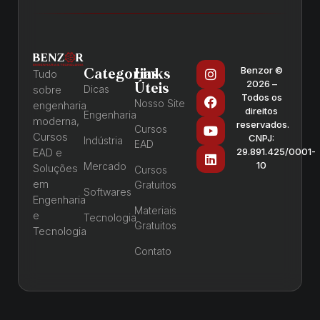
Benzor ©
Categorias
Links
Tudo
2026 –
Úteis
sobre
Dicas
Todos os
Nosso Site
engenharia
direitos
Engenharia
moderna,
reservados.
Cursos
Cursos
CNPJ:
Indústria
EAD
EAD e
29.891.425/0001-
10
Mercado
Soluções
Cursos
em
Gratuitos
Softwares
Engenharia
Materiais
e
Tecnologia
Gratuitos
Tecnologia
Contato