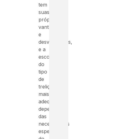
tem
suas
próprias
vantagens
e
desvantagens,
e a
escolha
do
tipo
de
treliça
mais
adequado
depende
das
necessidades
específicas
do