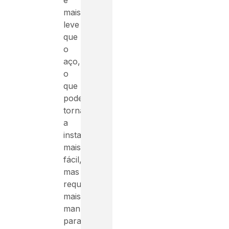
é
mais
leve
que
o
aço,
o
que
pode
tornar
a
instalação
mais
fácil,
mas
requer
mais
manutenção
para