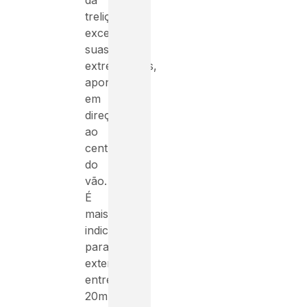
da
treliça,
exceto
suas
extremidades,
apontam
em
direção
ao
centro
do
vão.
É
mais
indicada
para
extensões
entre
20m