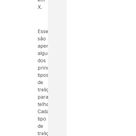
X.
Esses
são
apenas
alguns
dos
principais
tipos
de
treliças
para
telhados.
Cada
tipo
de
treliça