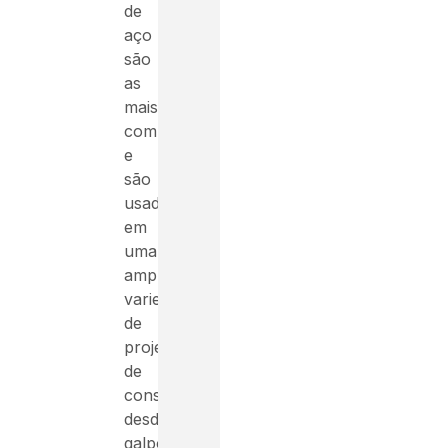
de
aço
são
as
mais
comuns
e
são
usadas
em
uma
ampla
variedade
de
projetos
de
construção,
desde
galpões