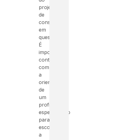
projeto
de
construção
em
questão.
É
importante
contar
com
a
orientação
de
um
profissional
especializado
para
escolher
a