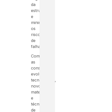
da
estrutura
e
minimizando
os
riscos
de
falha.
Com
as
constantes
evoluções
tecnológicas,
novos
materiais
e
técnicas
de