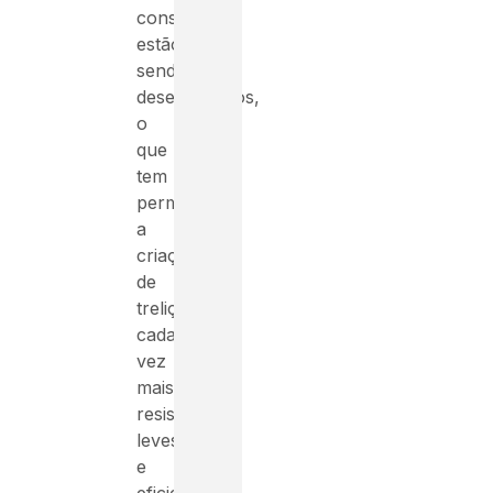
construção
estão
sendo
desenvolvidos,
o
que
tem
permitido
a
criação
de
treliças
cada
vez
mais
resistentes,
leves
e