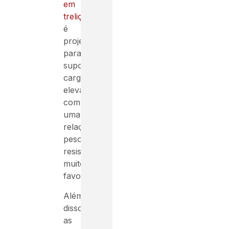
em
treliça
é
projetada
para
suportar
cargas
elevadas,
com
uma
relação
peso-
resistência
muito
favoráveis.
Além
disso,
as