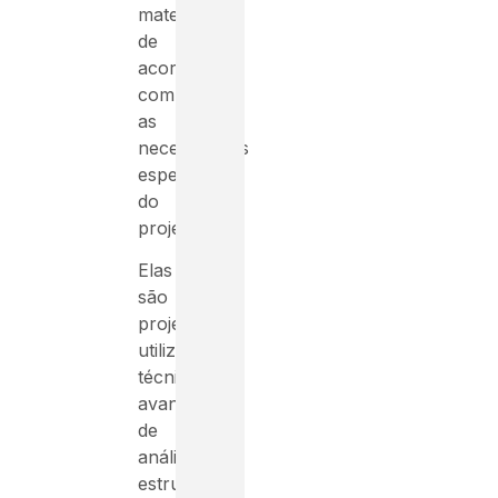
material,
de
acordo
com
as
necessidades
específicas
do
projeto.
Elas
são
projetadas
utilizando
técnicas
avançadas
de
análise
estrutural,