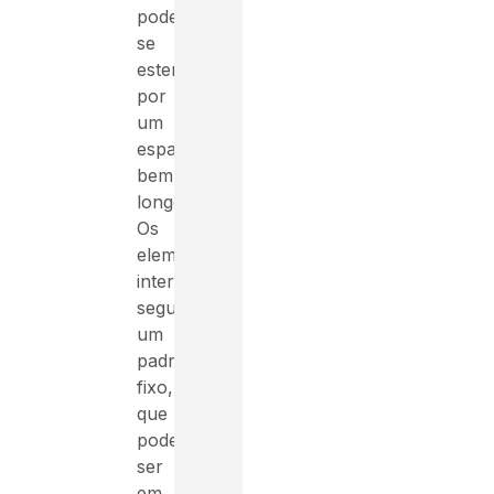
podendo
se
estender
por
um
espaço
bem
longo.
Os
elementos
internos
seguem
um
padrão
fixo,
que
pode
ser
em