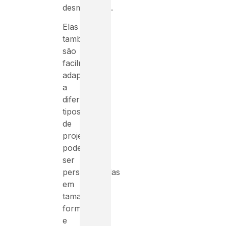
desmontável.
Elas
também
são
facilmente
adaptáveis
a
diferentes
tipos
de
projetos,
podendo
ser
personalizadas
em
tamanho,
forma
e