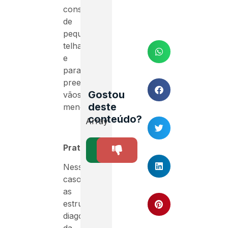
construção
de
pequenos
telhados
e
para
preencher
Gostou
vãos
deste
menores.
conteúdo?
Array
Pratt
SIM
NÃO
4
Nesse
caso,
as
estruturas
diagonais