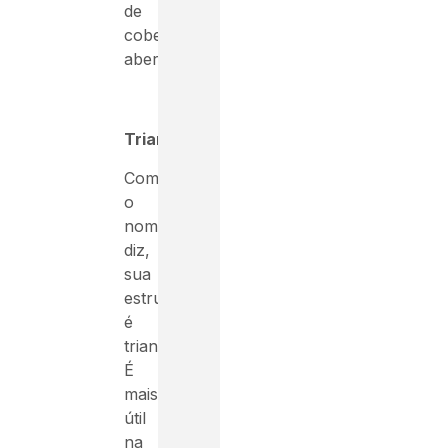
de
coberturas
abertas.
Triangular
Como
o
nome
diz,
sua
estrutura
é
triangular.
É
mais
útil
na