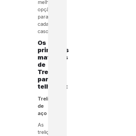
melhor
opção
para
cada
caso.
Os
principais
materiais
de
Treliças
para
telhados:
Treliças
de
aço
As
treliças