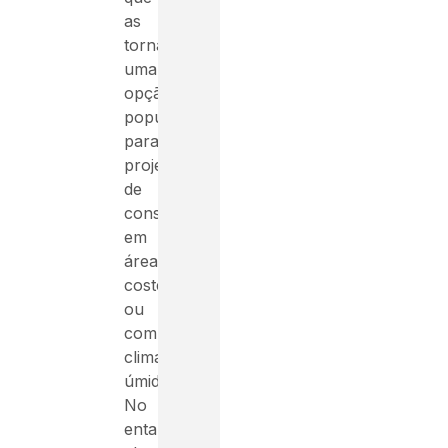
as
torna
uma
opção
popular
para
projetos
de
construção
em
áreas
costeiras
ou
com
clima
úmido.
No
entanto,