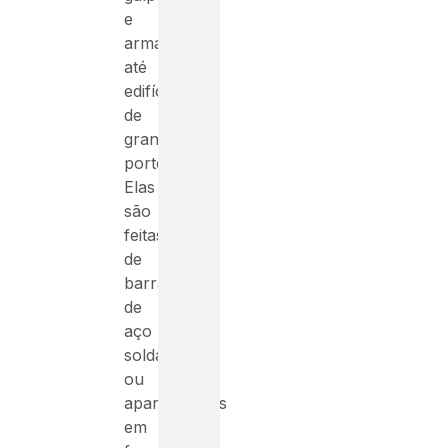
e
armazéns
até
edifícios
de
grande
porte.
Elas
são
feitas
de
barras
de
aço
soldadas
ou
aparafusadas
em