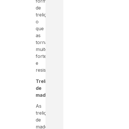
forma
de
treliça,
o
que
as
torna
muito
fortes
e
resistentes.
Treliças
de
madeira
As
treliças
de
madeira