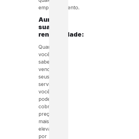
qualquer
empreendimento.
Aumenta
sua
rentabilidade:
Quando
você
sabe
vender
seus
serviços,
você
pode
cobrar
preços
mais
elevados
por