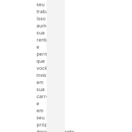
seu
trabalho.
Isso
aumenta
sua
rentabilidade
e
permite
que
você
invista
em
sua
carreira
e
em
seu
próprio
desenvolvimento.