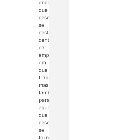
engenheiros
que
desejam
se
destacar
dentro
da
empresa
em
que
trabalham,
mas
também
para
aqueles
que
desejam
se
tornar