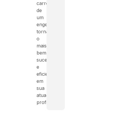
carreira
de
um
engenheiro,
tornando-
o
mais
bem-
sucedido
e
eficiente
em
sua
atuação
profissional.