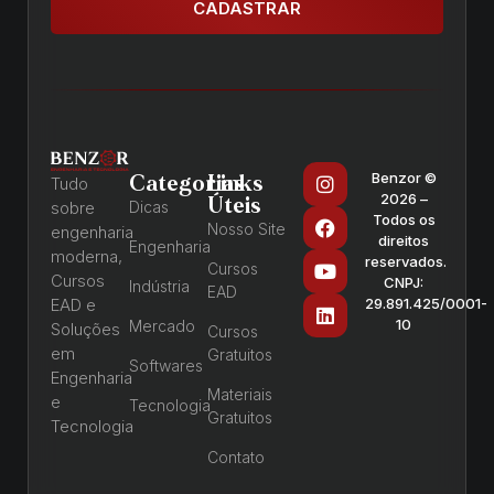
CADASTRAR
Benzor ©
Categorias
Links
Tudo
2026 –
Úteis
sobre
Dicas
Todos os
Nosso Site
engenharia
direitos
Engenharia
moderna,
reservados.
Cursos
Cursos
CNPJ:
Indústria
EAD
EAD e
29.891.425/0001-
10
Mercado
Soluções
Cursos
em
Gratuitos
Softwares
Engenharia
Materiais
e
Tecnologia
Gratuitos
Tecnologia
Contato