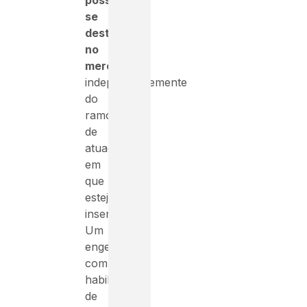
possa
se
destacar
no
mercado
,
independentemente
do
ramo
de
atuação
em
que
esteja
inserido.
Um
engenheiro
com
habilidades
de