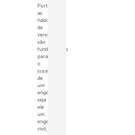
Portanto,
as
habilidades
de
vendas
são
fundamentais
para
o
sucesso
de
um
engenheiro,
seja
ele
um
engenheiro
civil,