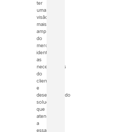
ter
uma
visão
mais
ampla
do
mercado,
identificando
as
necessidades
do
cliente
e
desenvolvendo
soluções
que
atendam
a
essas