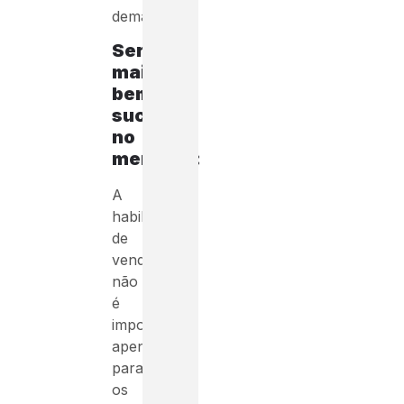
demandas.
Ser
mais
bem-
sucedido
no
mercado:
A
habilidade
de
vender
não
é
importante
apenas
para
os