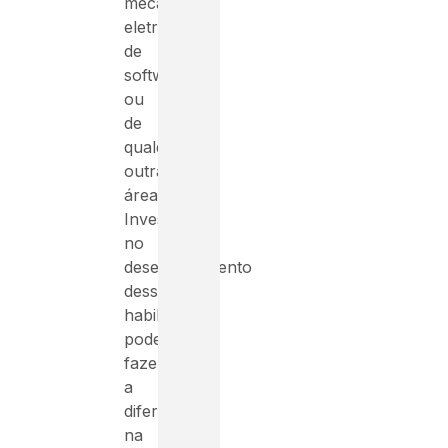
mecânico,
eletricista,
de
software
ou
de
qualquer
outra
área.
Investir
no
desenvolvimento
dessas
habilidades
pode
fazer
a
diferença
na