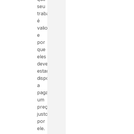
seu
trabalho
é
valioso
e
por
que
eles
devem
estar
dispostos
a
pagar
um
preço
justo
por
ele.