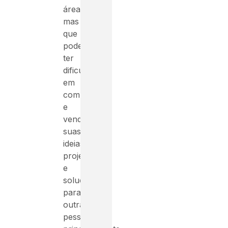
área,
mas
que
pode
ter
dificuldades
em
comunicar
e
vender
suas
ideias,
projetos
e
soluções
para
outras
pessoas,