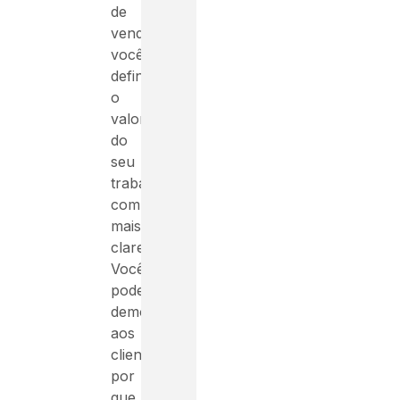
de
vendas,
você
define
o
valor
do
seu
trabalho
com
mais
clareza.
Você
pode
demonstrar
aos
clientes
por
que