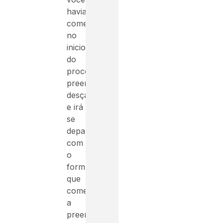
havia
começado
no
inicio
do
processo
preencher,
desça
e irá
se
deparar
com
o
formulário
que
começou
a
preencher,