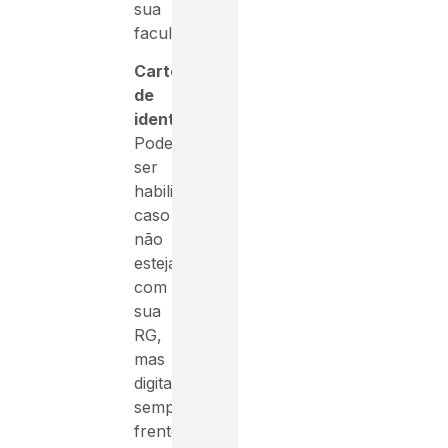
sua
faculdade.
Carteira
de
identidade
:
Pode
ser
habilitação
caso
não
esteja
com
sua
RG,
mas
digitalize
sempre
frente