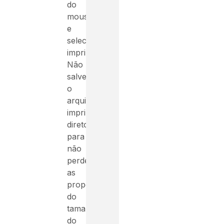
do
mouse
e
selecione
imprimir.
Não
salve
o
arquivo,
imprima
direto
para
não
perder
as
proporções
do
tamanho
do