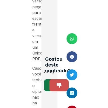
verso,
peça
para
escanear
frente
e
verso
em
um
único
Gostou
PDF.
deste
Caso
conteúdo?
Array
você
tenha
SIM
NÃO
o
17
diploma
não
há