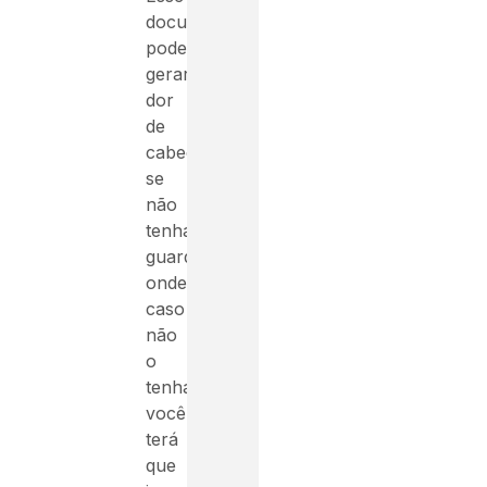
documento
pode
gerar
dor
de
cabeça
se
não
tenha
guardado,
onde
caso
não
o
tenha
você
terá
que