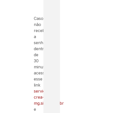
Caso
não
receba
a
senha
dentro
de
30
minutos,
acesse
esse
link
servicos-
crea-
mg.sitac.com.br
e