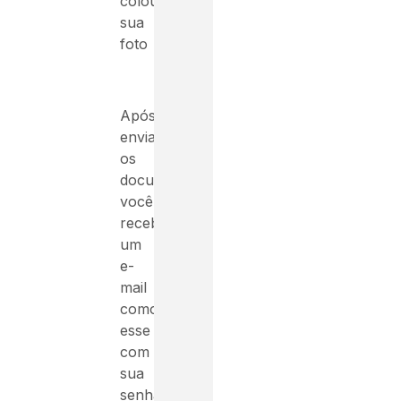
colou
sua
foto
Após
enviar
os
documentos
você
receberá
um
e-
mail
como
esse
com
sua
senha: