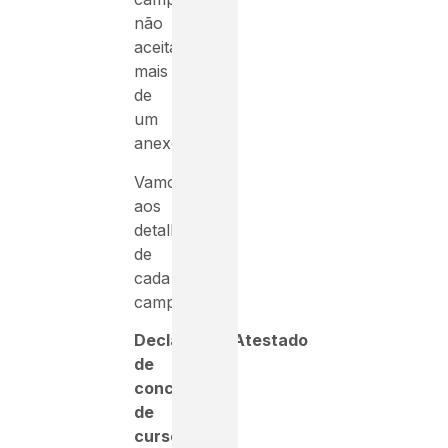
não
aceitam
mais
de
um
anexo.
Vamos
aos
detalhes
de
cada
campo:
Declaração/Atestado
de
conclusão
de
curso: