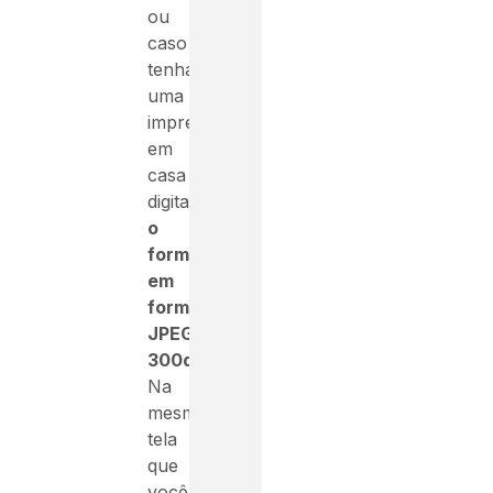
ou
caso
tenha
uma
impressora
em
casa
digitalize
o
formulário
em
formato
JPEG,
300dpi
Na
mesma
tela
que
você