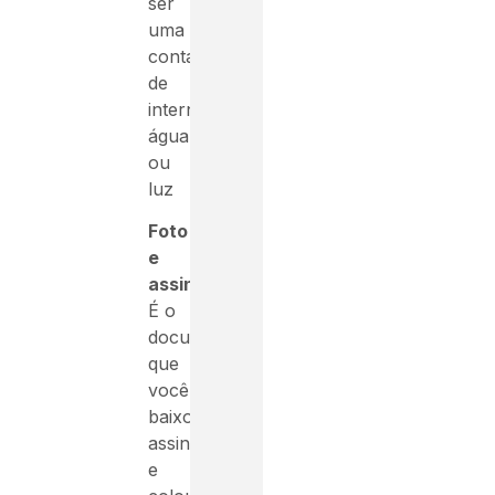
ser
uma
conta
de
internet,
água
ou
luz
Foto
e
assinatura:
É o
documento
que
você
baixou,
assinou
e