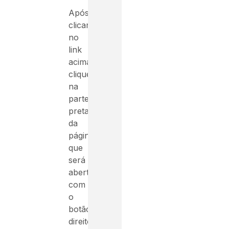
Após
clicar
no
link
acima,
clique
na
parte
preta
da
página
que
será
aberta
com
o
botão
direito