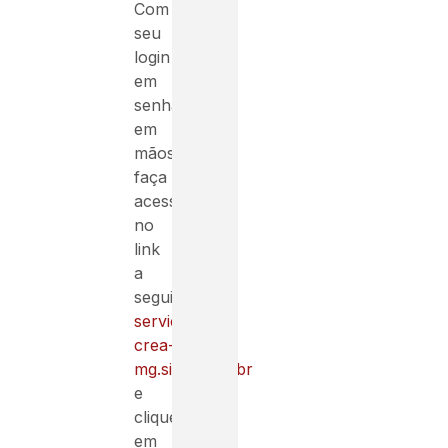
Com
seu
login
em
senha
em
mãos
faça
acesso
no
link
a
seguir
servicos-
crea-
mg.sitac.com.br
e
clique
em