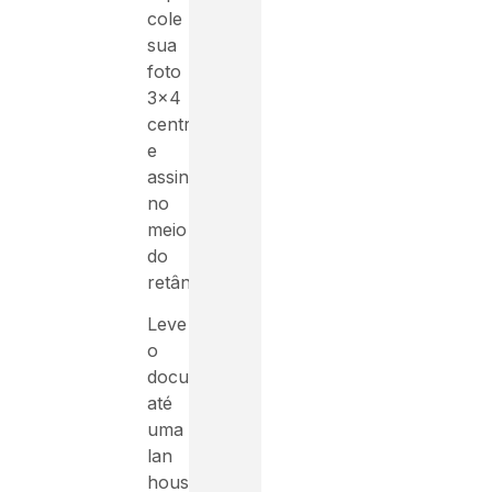
cole
sua
foto
3×4
centralizada
e
assine
no
meio
do
retângulo
Leve
o
documento
até
uma
lan
house