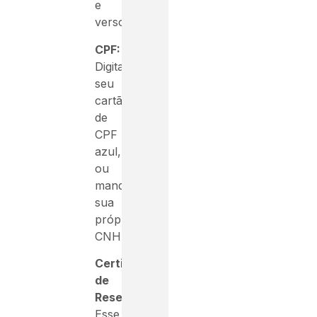
e
verso.
CPF:
Digitalize
seu
cartão
de
CPF
azul,
ou
mande
sua
própria
CNH.
Certificado
de
Reservista:
Esse