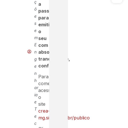
ç
a
õ
passo
e
para
s
emitir
e
o
m
seu
E
com
absoluta
n
tranquilidade,
g
confira!
e
n
Para
h
começar
ar
acesse
ia
o
e
site
T
crea-
e
mg.sitac.com.br/publico
c