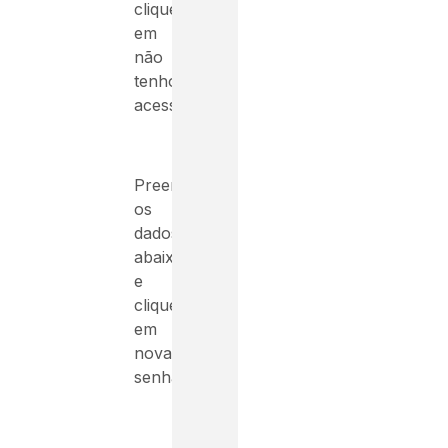
clique
em
não
tenho
acesso.
Preencha
os
dados
abaixo
e
clique
em
nova
senha: