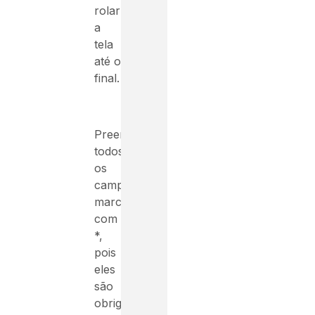
rolar
a
tela
até o
final.
Preencha
todos
os
campos
marcados
com
*,
pois
eles
são
obrigatórios!