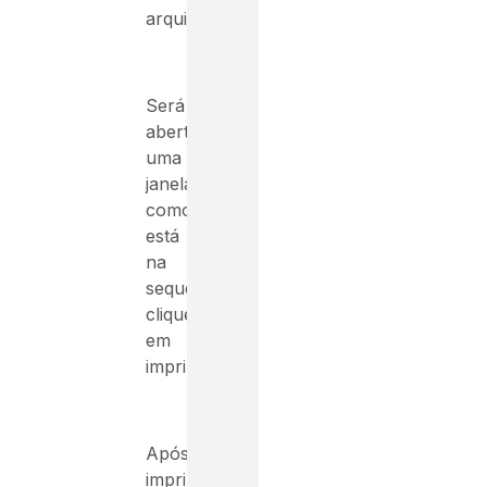
arquivo.
Será
aberto
uma
janela
como
está
na
sequência,
clique
em
imprimir!
Após
imprimir,