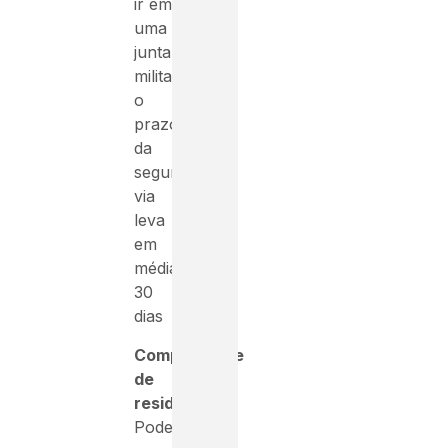
ir em
uma
junta
militar,
o
prazo
da
segunda
via
leva
em
média
30
dias
Comprovante
de
residência:
Pode