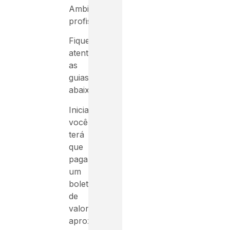
Ambiente
profissional.
Fique
atento
as
guias
abaixo!
Inicialmente
você
terá
que
pagar
um
boleto
de
valor
aproximado