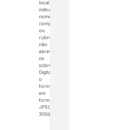
local
indicado
nome
completo
ou
rubrica,
não
abreviar
os
sobrenomes.
Digitalizar
o
formulário
em
formato
JPEG,
300dpi.”