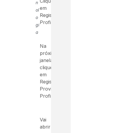
Clique
n
em
ol
Registro/Visto
o
Profissional
gi
a
Na
próxima
janela,
clique
em
Registro
Provisório
Profissional
Vai
abrir