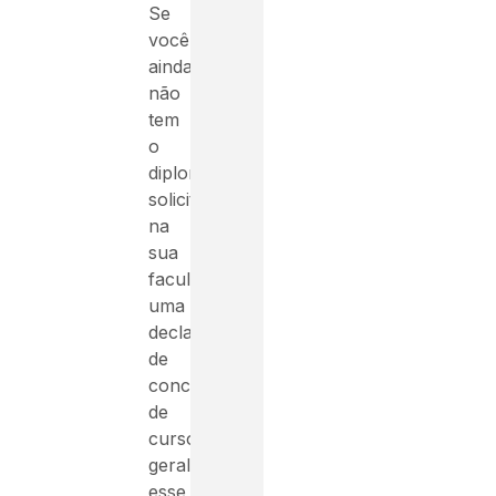
Se
você
ainda
não
tem
o
diploma,
solicite
na
sua
faculdade
uma
declaração
de
conclusão
de
curso,
geralmente
esse