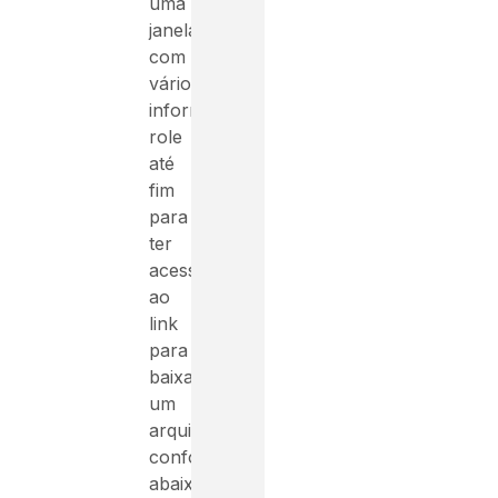
uma
janela
com
vários
informativos,
role
até
fim
para
ter
acesso
ao
link
para
baixar
um
arquivo
conforme
abaixo: