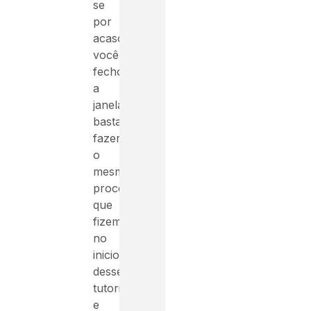
se
por
acaso
você
fechou
a
janela
basta
fazer
o
mesmo
procedimento
que
fizemos
no
inicio
desse
tutorial
e