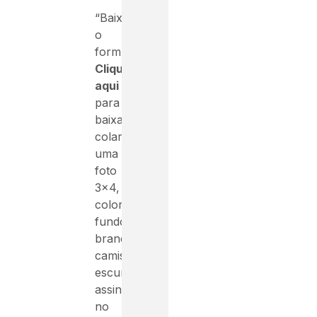
“Baixar
o
formulário
Clique
aqui
para
baixar,
colar
uma
foto
3×4,
colorida,
fundo
branco,
camisa
escura,
assinar
no