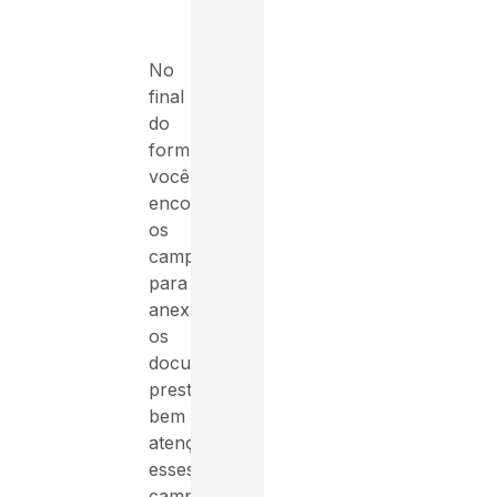
No
final
do
formulário
você
encontrará
os
campos
para
anexar
os
documentos,
preste
bem
atenção,
esses
campos