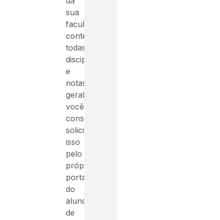
da
sua
faculdade
contendo
todas
disciplinas
e
notas,
geralmente
você
consegue
solicitar
isso
pelo
próprio
portal
do
aluno
de