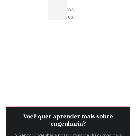
pelos
processos
anteriores.
Você quer aprender mais sobre
engenharia?
A Benzor Engenharia possui mais de 40 cursos para