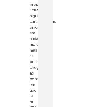
projetistas.
Existem
algumas
características
únicas
em
cada
molde,
mas
se
pudermos
chegar
ao
ponto
em
que
60
ou