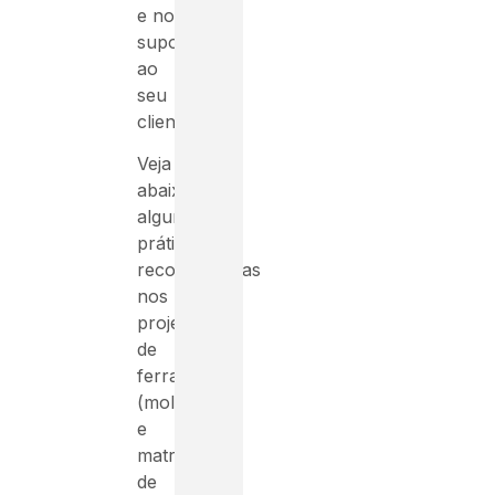
e no
suporte
ao
seu
cliente.
Veja
abaixo
algumas
práticas
recomendadas
nos
projetos
de
ferramental
(moldes
e
matriz
de