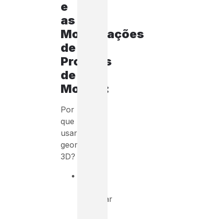
e
as
Modificações
de
Projetos
de
Moldes:
Por
que
usar
geometrias
3D?
Fácil
para
alcançar
a