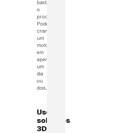
bastante
o
processo.
Podendo
criar
um
molde
em
apenas
um
dia
ou
dois.
Use
soluções
3D