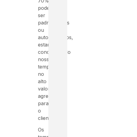
70%
podem
ser
padronizados
ou
automatizados,
estaremos
concentrando
nosso
tempo
no
alto
valor
agregado
para
o
cliente.
Os