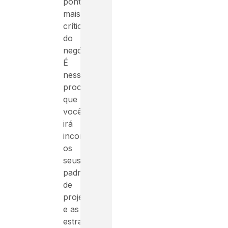
pontos
mais
críticos
do
negócio.
É
nesse
processo
que
você
irá
incorporar
os
seus
padrões
de
projetos
e as
estratégias