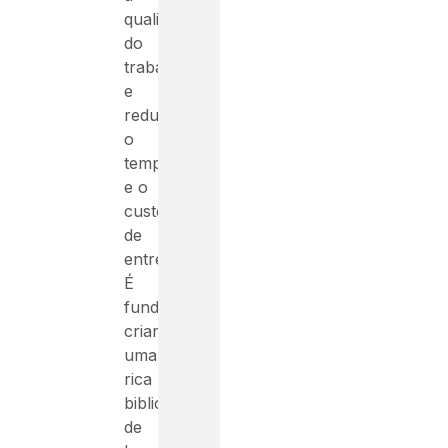
qualidade
do
trabalho
e
reduzir
o
tempo
e o
custo
de
entrega.
É
fundamental
criar
uma
rica
biblioteca
de