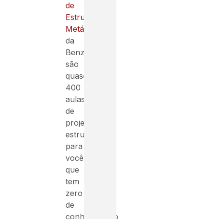
de
Estruturas
Metálicas
da
Benzor,
são
quase
400
aulas
de
projeto
estrutural
para
você
que
tem
zero
de
conhecimento