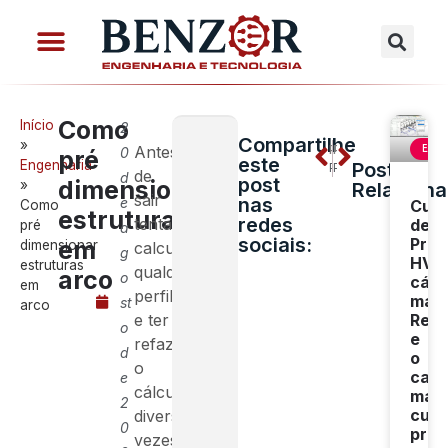
Como
Início
2
Compartilhe
»
Antes
POST ANTERIOR
PRÓXIMO POST
ENG
0
pré
este
Engenharia
Posts
Pré-dimensionamento de treliças
Pré dimensionamento de perfil de alma cheia
de
d
post
dimensionar
»
Relacion
sair
nas
e
Cur
Como
estruturas
redes
tentando
de
pré
a
sociais:
Proj
em
dimensionar
calcular
g
HVA
estruturas
qualquer
arco
o
cálc
em
perfil
manu
st
arco
e ter
Revi
o
e
refazer
d
o
o
cam
e
cálculo
mais
2
curt
diversas
0
pra
vezes