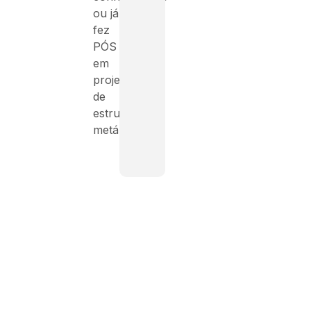
ou já
fez
PÓS
em
projeto
de
estruturas
metálicas.