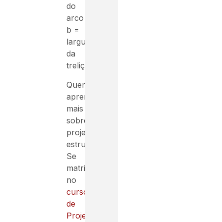
do
arco
b =
largura
da
treliça
Quer
aprender
mais
sobre
projeto
estrutural?
Se
matricule
no
curso
de
Projetista