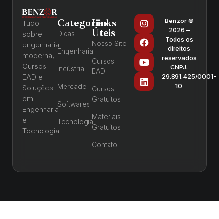
Benzor ©
Categorias
Links
Tudo
2026 –
Úteis
sobre
Dicas
Todos os
Nosso Site
engenharia
direitos
Engenharia
moderna,
reservados.
Cursos
Cursos
CNPJ:
Indústria
EAD
EAD e
29.891.425/0001-
10
Mercado
Soluções
Cursos
em
Gratuitos
Softwares
Engenharia
Materiais
e
Tecnologia
Gratuitos
Tecnologia
Contato