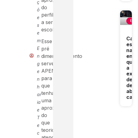
ç
do
õ
perfil
e
ENG
a ser
s
escolhido.
e
Carr
m
Esse
est
E
pré
na
enge
dimensionamento
n
qua
serve
g
a
APENAS
e
expe
para
n
deix
de
que
h
abrir
tenha
ar
cam
uma
ia
aproximação
e
do
T
que
e
teoricamente
c
atenderia,