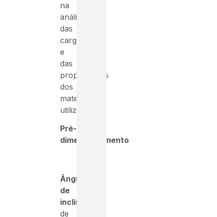
na
análise
das
cargas
e
das
propriedades
dos
materiais
utilizados.
Pré-
dimensionamento
Ângulo
de
inclinação
de