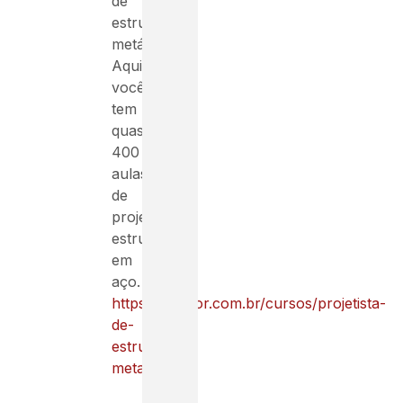
de
estruturas
metálicas?
Aqui
você
tem
quase
400
aulas
de
projeto
estrutural
em
aço.
https://benzor.com.br/cursos/projetista-
de-
estruturas-
metalicas/