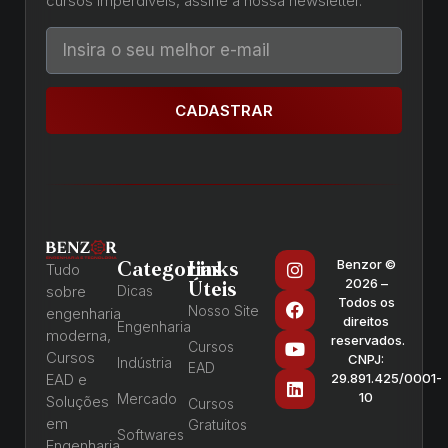
cursos imperdíveis, assine a nossa newsletter.
CADASTRAR
Benzor ©
Categorias
Links
Tudo
2026 –
Úteis
sobre
Dicas
Todos os
Nosso Site
engenharia
direitos
Engenharia
moderna,
reservados.
Cursos
Cursos
CNPJ:
Indústria
EAD
EAD e
29.891.425/0001-
10
Mercado
Soluções
Cursos
em
Gratuitos
Softwares
Engenharia