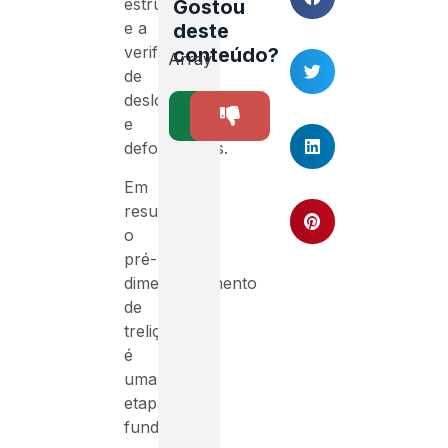
estrutura
Gostou
e a
deste
verificação
conteúdo?
Array
de
deslocamentos
SIM
NÃO
46
e
deformações.
Em
resumo,
o
pré-
dimensionamento
de
treliças
é
uma
etapa
fundamental