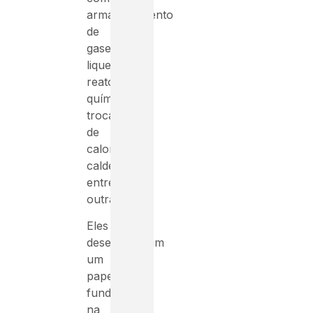
armazenamento
de
gases
liquefeitos,
reatores
químicos,
trocadores
de
calor,
caldeiras,
entre
outras.
Eles
desempenham
um
papel
fundamental
na