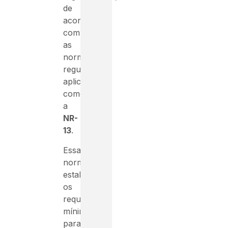
de
acordo
com
as
normas
regulatórias
aplicáveis,
como
a
NR-
13
.
Essa
norma
estabelece
os
requisitos
mínimos
para