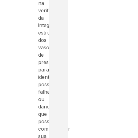
na
verificação
da
integridade
estrutural
dos
vasos
de
pressão,
para
identificar
possíveis
falhas
ou
danos
que
possam
comprometer
sua