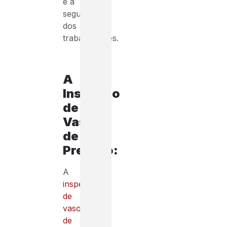
e a
segurança
dos
trabalhadores.
A
Inspeção
de
Vasos
de
Pressão:
A
inspeção
de
vasos
de