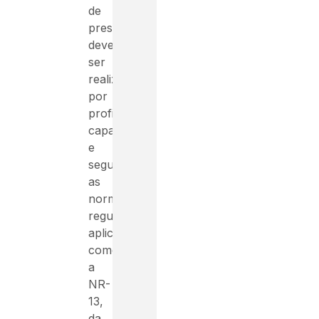
de
pressão
devem
ser
realizados
por
profissionais
capacitados
e
seguindo
as
normas
regulatórias
aplicáveis,
como
a
NR-
13,
da