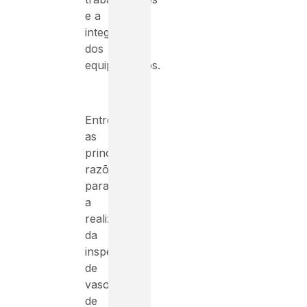
e a
integridade
dos
equipamentos.
Entre
as
principais
razões
para
a
realização
da
inspeção
de
vasos
de