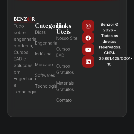
Benzor ©
Categorias
Links
Tudo
2026 –
Úteis
sobre
Dicas
Todos os
Nosso Site
engenharia
direitos
Engenharia
moderna,
reservados.
Cursos
Cursos
CNPJ:
Indústria
EAD
EAD e
29.891.425/0001-
10
Mercado
Soluções
Cursos
em
Gratuitos
Softwares
Engenharia
Materiais
e
Tecnologia
Gratuitos
Tecnologia
Contato