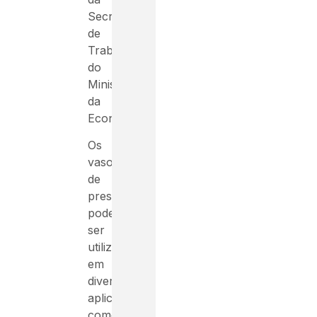
Secretaria
de
Trabalho
do
Ministério
da
Economia.
Os
vasos
de
pressão
podem
ser
utilizados
em
diversas
aplicações,
como