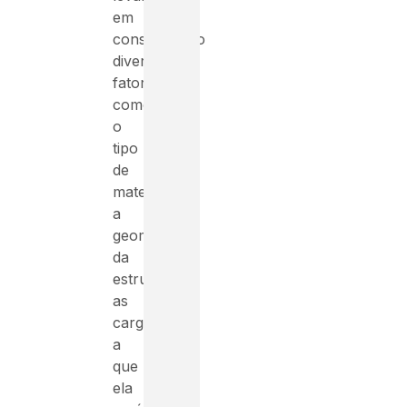
em
consideração
diversos
fatores,
como
o
tipo
de
material,
a
geometria
da
estrutura,
as
cargas
a
que
ela