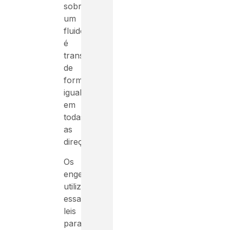
sobre
um
fluido
é
transmitida
de
forma
igual
em
todas
as
direções.
Os
engenheiros
utilizam
essas
leis
para