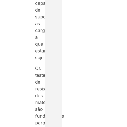
capazes
de
suportar
as
cargas
a
que
estarão
sujeitas.
Os
testes
de
resistência
dos
materiais
são
fundamentais
para