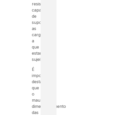
resistentes
capazes
de
suportar
as
cargas
a
que
estarão
sujeitas.
É
importante
destacar
que
o
mau
dimensionamento
das