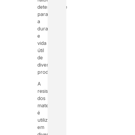
determinante
para
a
durabilidade
e
vida
útil
de
diversos
produtos.
A
resistência
dos
materiais
é
utilizada
em
diversas