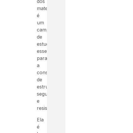
dos
materiais
é
um
campo
de
estudo
essencial
para
a
construção
de
estruturas
seguras
e
resistentes.
Ela
é