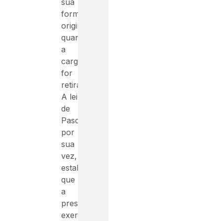
sua
forma
original
quando
a
carga
for
retirada.
A lei
de
Pascal,
por
sua
vez,
estabelece
que
a
pressão
exercida