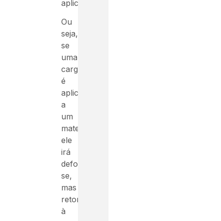
aplicada.
Ou
seja,
se
uma
carga
é
aplicada
a
um
material,
ele
irá
deformar-
se,
mas
retornará
à