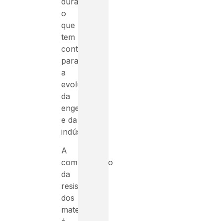
duráveis,
o
que
tem
contribuído
para
a
evolução
da
engenharia
e da
indústria.
A
compreensão
da
resistência
dos
materiais