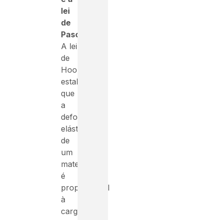
lei
de
Pascal
.
A lei
de
Hooke
estabelece
que
a
deformação
elástica
de
um
material
é
proporcional
à
carga