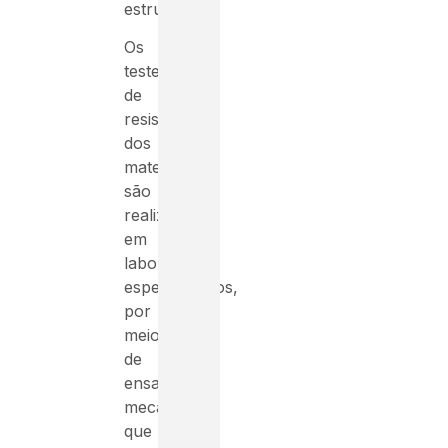
estrutura.
Os
testes
de
resistência
dos
materiais
são
realizados
em
laboratórios
especializados,
por
meio
de
ensaios
mecânicos
que