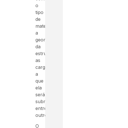
o
tipo
de
material,
a
geometria
da
estrutura,
as
cargas
a
que
ela
será
submetida,
entre
outros.
O