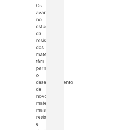
Os
avanços
no
estudo
da
resistência
dos
materiais
têm
permitido
o
desenvolvimento
de
novos
materiais
mais
resistentes
e