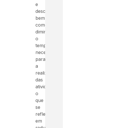
e
descarga,
bem
como
diminuir
o
tempo
necessário
para
a
realização
das
atividades,
o
que
se
reflete
em
redução