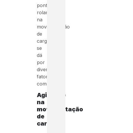
pontes
rolantes
na
movimentação
de
cargas
se
dá
por
diversos
fatores,
como:
Agilidade
na
movimentação
de
cargas: