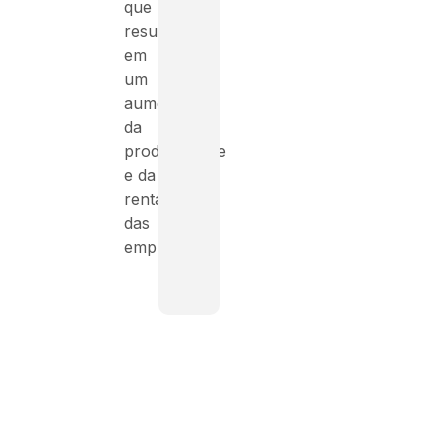
que
resulta
em
um
aumento
da
produtividade
e da
rentabilidade
das
empresas.