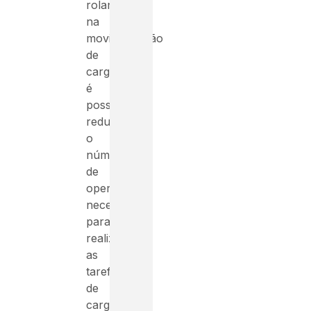
rolantes
na
movimentação
de
cargas,
é
possível
reduzir
o
número
de
operadores
necessários
para
realizar
as
tarefas
de
carga