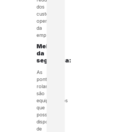
dos
custos
operacionais
da
empresa.
Melhora
da
segurança:
As
pontes
rolantes
são
equipamentos
que
possuem
dispositivos
de