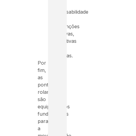
com
responsabilidade
as
intervenções
corretivas,
preventivas
e
preditivas.
Por
fim,
as
pontes
rolantes
são
equipamentos
fundamentais
para
a
movimentação