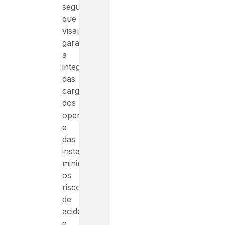
segurança
que
visam
garantir
a
integridade
das
cargas,
dos
operadores
e
das
instalações,
minimizando
os
riscos
de
acidentes
e