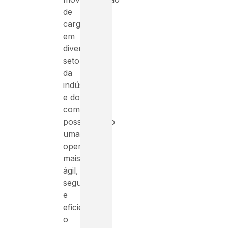
de
cargas
em
diversos
setores
da
indústria
e do
comércio,
possibilitando
uma
operação
mais
ágil,
segura
e
eficiente,
o