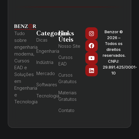
Benzor ©
Categorias
Links
Tudo
2026 –
Úteis
sobre
Dicas
Todos os
Nosso Site
engenharia
direitos
Engenharia
moderna,
reservados.
Cursos
Cursos
CNPJ:
Indústria
EAD
EAD e
29.891.425/0001-
10
Mercado
Soluções
Cursos
em
Gratuitos
Softwares
Engenharia
Materiais
e
Tecnologia
Gratuitos
Tecnologia
Contato