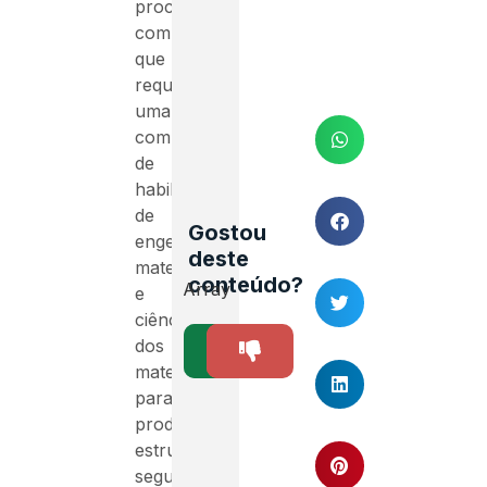
processo
complexo
que
requer
uma
combinação
de
habilidades
de
Gostou
engenharia,
deste
matemática
conteúdo?
Array
e
ciência
dos
SIM
NÃO
0
materiais
para
produzir
estruturas
seguras,