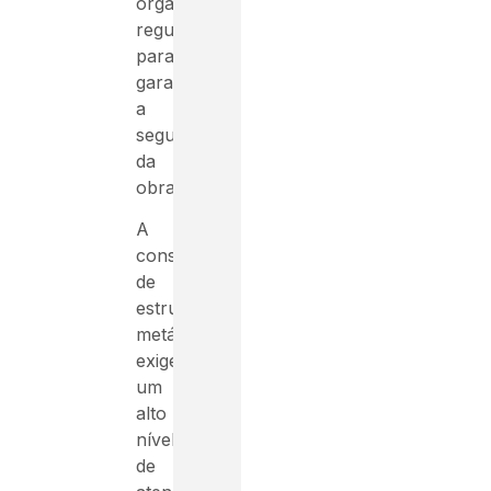
órgãos
reguladores
para
garantir
a
segurança
da
obra.
A
construção
de
estruturas
metálicas
exige
um
alto
nível
de