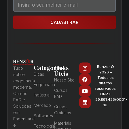
CADASTRAR
Benzor ©
Categorias
Links
Tudo
2026 –
Úteis
sobre
Dicas
Todos os
Nosso Site
engenharia
direitos
Engenharia
moderna,
reservados.
Cursos
Cursos
CNPJ:
Indústria
EAD
EAD e
29.891.425/0001-
10
Mercado
Soluções
Cursos
em
Gratuitos
Softwares
Engenharia
Materiais
e
Tecnologia