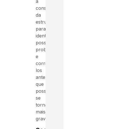
a
construção
da
estrutura
para
identificar
possíveis
problemas
e
corrigi-
los
antes
que
possam
se
tornar
mais
graves.