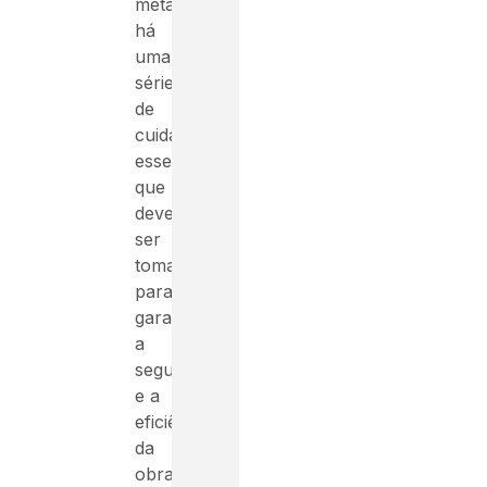
metálicas,
há
uma
série
de
cuidados
essenciais
que
devem
ser
tomados
para
garantir
a
segurança
e a
eficiência
da
obra.