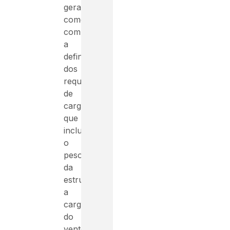
geralmente
começa
com
a
definição
dos
requisitos
de
carga,
que
incluem
o
peso
da
estrutura,
a
carga
do
vento,