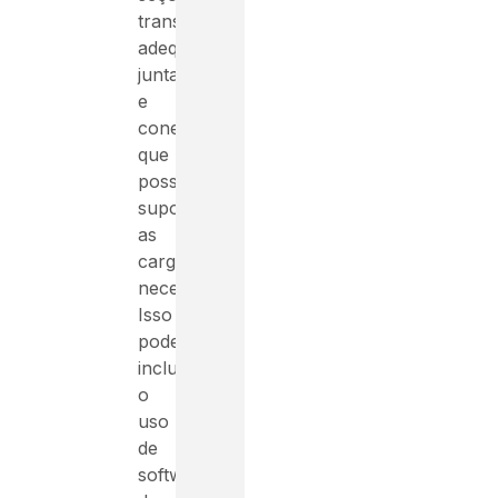
transversais
adequadas,
juntas
e
conexões
que
possam
suportar
as
cargas
necessárias.
Isso
pode
incluir
o
uso
de
software