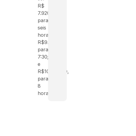
R$
7.920,00,
para
seis
horas;
R$9.090,00,
para
7:30;
e
R$10.908,00,
para
8
horas.