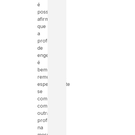
é
possível
afirmar
que
a
profissão
de
engenheiro
é
bem
remunerada,
especialmente
se
comparada
com
outras
profissões
na
mesma