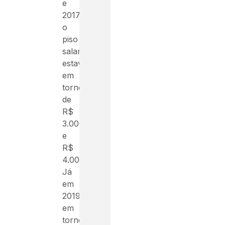
e
2017,
o
piso
salarial
estava
em
torno
de
R$
3.000
e
R$
4.000.
Já
em
2019,
em
torno