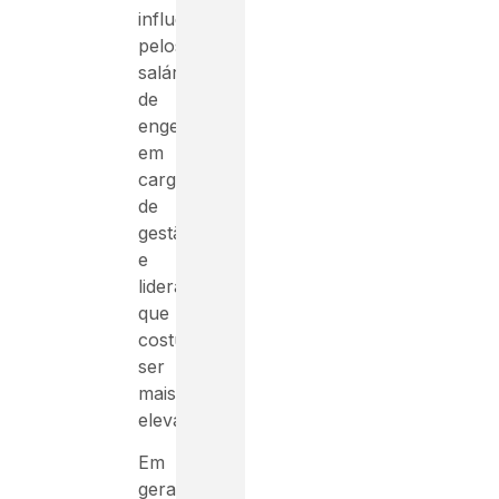
influenciada
pelos
salários
de
engenheiros
em
cargos
de
gestão
e
liderança,
que
costumam
ser
mais
elevados.
Em
geral,