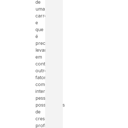
de
uma
carreira,
e
que
é
preciso
levar
em
conta
outros
fatores,
como
interesses
pessoais,
possibilidades
de
crescimento
profissional