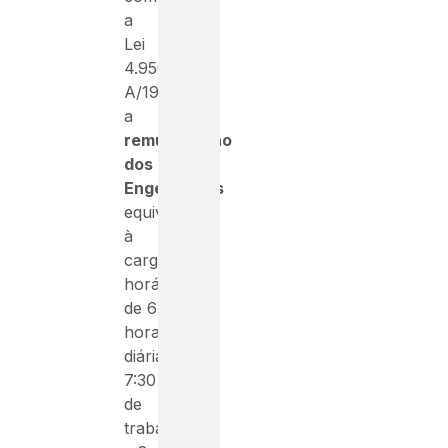
a
Lei
4.950-
A/1966,
a
remuneração
dos
Engenheiros
equivale
à
carga
horária
de 6
horas
diárias,
7:30
de
trabalho