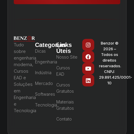
Benzor ©
Categorias
Links
Tudo
2026 –
Úteis
sobre
Dicas
Todos os
Nosso Site
engenharia
direitos
Engenharia
moderna,
reservados.
Cursos
Cursos
CNPJ:
Indústria
EAD
EAD e
29.891.425/0001-
10
Mercado
Soluções
Cursos
em
Gratuitos
Softwares
Engenharia
Materiais
e
Tecnologia
Gratuitos
Tecnologia
Contato