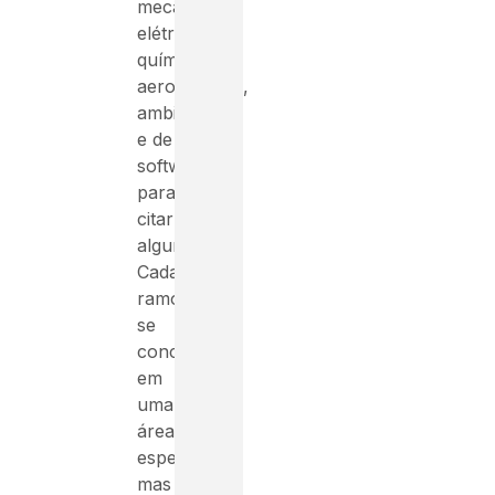
mecânica,
elétrica,
química,
aeroespacial,
ambiental
e de
software,
para
citar
alguns.
Cada
ramo
se
concentra
em
uma
área
específica,
mas