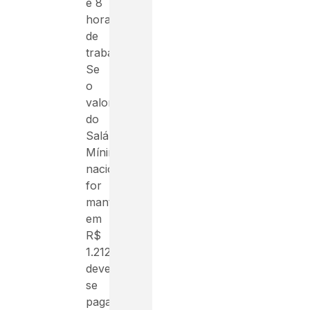
e 8
horas
de
trabalho.
Se
o
valor
do
Salário
Mínimo
nacional
for
mantido
em
R$
1.212,
deve-
se
pagar