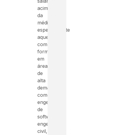
salários
acima
da
média,
especialmente
aqueles
com
formação
em
áreas
de
alta
demanda,
como
engenharia
de
software,
engenharia
civil,