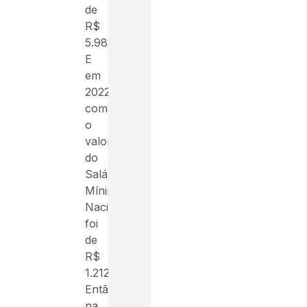
de
R$
5.988.
E
em
2022,
com
o
valor
do
Salário
Mínimo
Nacional
foi
de
R$
1.212.
Então,
na