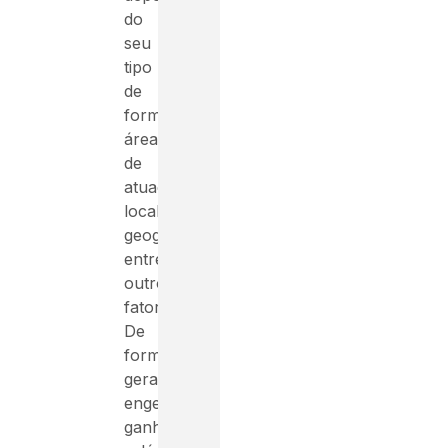
do
seu
tipo
de
formação,
área
de
atuação,
localização
geográfica,
entre
outros
fatores.
De
forma
geral,
engenheiros
ganham