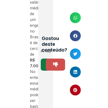
salário
médio
de
um
engenheiro
no
Brasil
Gostou
é de
deste
cerca
conteúdo?
Array
de
R$
SIM
NÃO
1
7.000,00
.
No
entanto,
essa
média
pode
ser
bastante