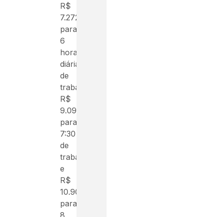
R$
7.272,
para
6
horas
diárias
de
trabalho;
R$
9.090,
para
7:30
de
trabalho;
e
R$
10.908,
para
8