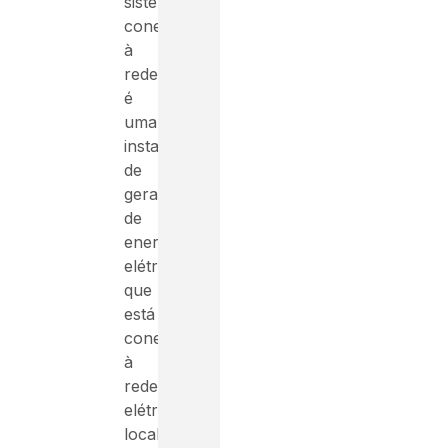
sistema
conectado
à
rede,
é
uma
instalação
de
geração
de
energia
elétrica
que
está
conectada
à
rede
elétrica
local.