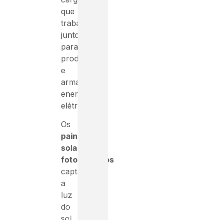
que
trabalham
juntos
para
produzir
e
armazenar
energia
elétrica.
Os
painéis
solares
fotovoltaicos
captam
a
luz
do
sol