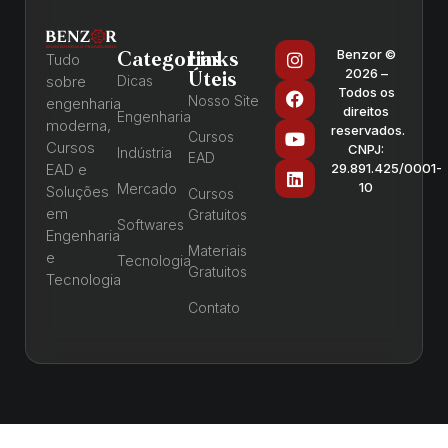
Benzor ©
Categorias
Links
Tudo
2026 –
Úteis
sobre
Dicas
Todos os
Nosso Site
engenharia
direitos
Engenharia
moderna,
reservados.
Cursos
Cursos
CNPJ:
Indústria
EAD
EAD e
29.891.425/0001-
10
Mercado
Soluções
Cursos
em
Gratuitos
Softwares
Engenharia
Materiais
e
Tecnologia
Gratuitos
Tecnologia
Contato