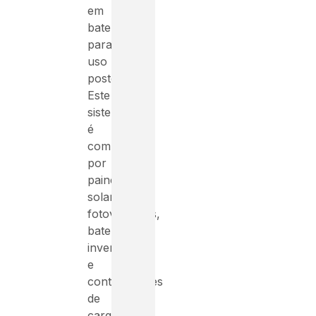
em
baterias
para
uso
posterior.
Este
sistema
é
composto
por
painéis
solares
fotovoltaicos,
baterias,
inversores
e
controladores
de
carga,