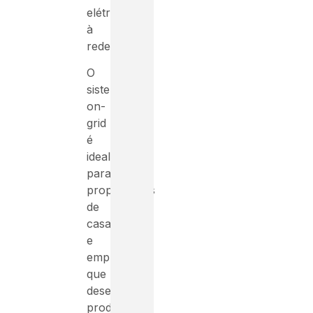
elétrica
à
rede.
O
sistema
on-
grid
é
ideal
para
proprietários
de
casas
e
empresas
que
desejam
produzir