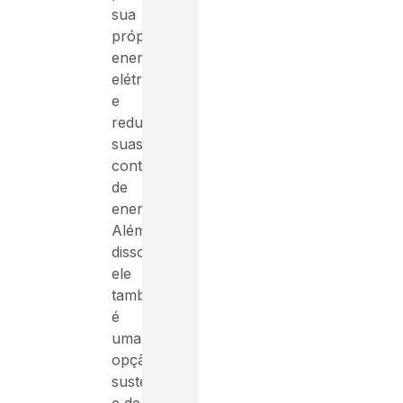
sua
própria
energia
elétrica
e
reduzir
suas
contas
de
energia.
Além
disso,
ele
também
é
uma
opção
sustentável