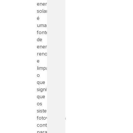
energia
solar
é
uma
fonte
de
energia
renovável
e
limpa,
o
que
significa
que
os
sistemas
fotovoltaicos
contribuem
para