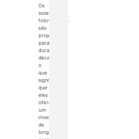
Os
sistemas
fotovoltaicos
são
projetados
para
durar
décadas,
o
que
significa
que
eles
oferecem
um
investimento
de
longo