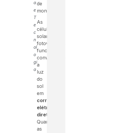
a
de
e
montagem.
T
As
e
células
c
solares
n
fotovoltaicas
ol
funcionam
o
convertendo
gi
a
a
luz
do
sol
em
corrente
elétrica
direta
.
Quando
as