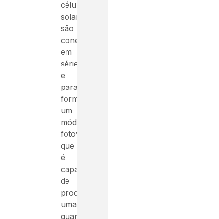
células
solares
são
conectadas
em
série
e
paralelo,
formam
um
módulo
fotovoltaico,
que
é
capaz
de
produzir
uma
quantidade