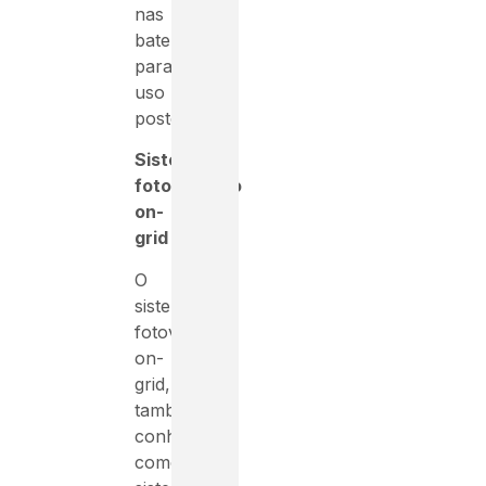
nas
baterias
para
uso
posterior.
Sistema
fotovoltaico
on-
grid
O
sistema
fotovoltaico
on-
grid,
também
conhecido
como