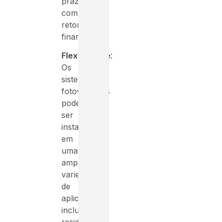
prazo
com
retorno
financeiro.
Flexibilidade
:
Os
sistemas
fotovoltaicos
podem
ser
instalados
em
uma
ampla
variedade
de
aplicações,
incluindo