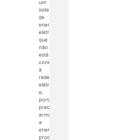
um
sistema
de
energia
elétrica
que
não
está
conectado
à
rede
elétrica
e,
portanto,
precisa
armazenar
a
energia
produzida