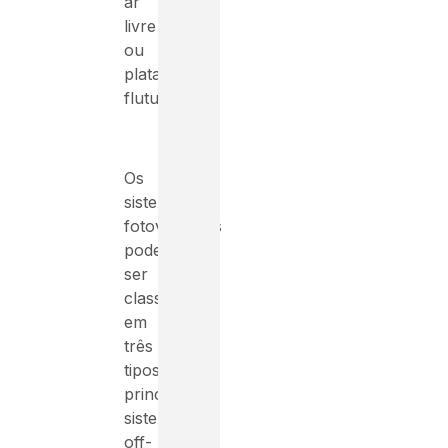
ar
livre
ou
plataformas
flutuantes.
Os
sistemas
fotovoltaicos
podem
ser
classificados
em
três
tipos
principais:
sistemas
off-