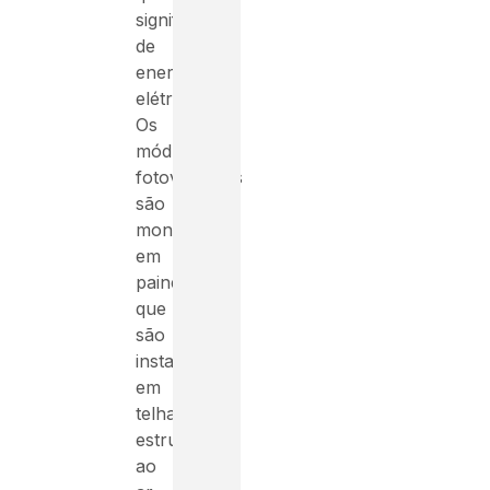
significativa
de
energia
elétrica.
Os
módulos
fotovoltaicos
são
montados
em
painéis,
que
são
instalados
em
telhados,
estruturas
ao