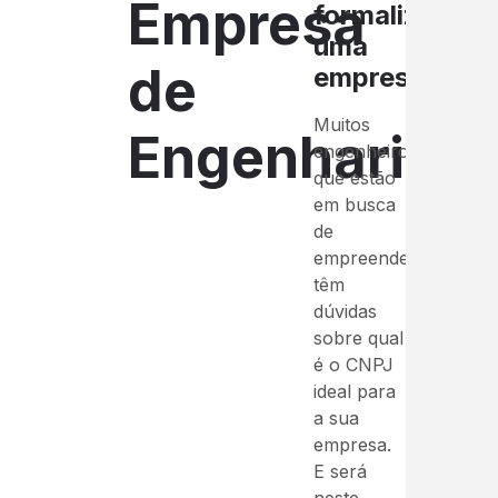
Empresa
formalizar
uma
de
empresa.
Muitos
Engenharia
engenheiros
que estão
em busca
de
empreender
têm
dúvidas
sobre qual
é o CNPJ
ideal para
a sua
empresa.
E será
neste