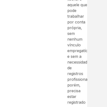
aquele que
pode
trabalhar
por conta
própria,
sem
nenhum
vínculo
empregatício
e sem a
necessidade
de
registros
profissionais,
porém,
precisa
estar
registrado