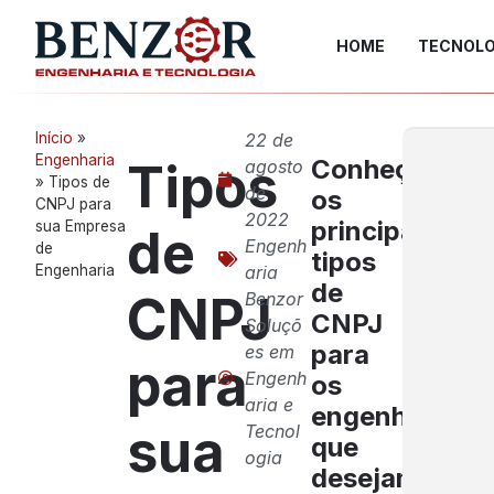
HOME
TECNOLO
Início
»
22 de
Engenharia
Conheça
Tipos
agosto
»
Tipos de
de
os
CNPJ para
2022
principais
sua Empresa
de
Engenh
de
tipos
Engenharia
aria
de
CNPJ
Benzor
CNPJ
Soluçõ
para
es em
para
Engenh
os
aria e
engenheiros
sua
Tecnol
que
ogia
desejam