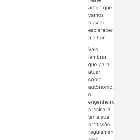
artigo que
vamos
buscar
esclarecer
melhor.
Vale
lembrar
que para
atuar
como
autônomo,
o
engenheiro
precisará
ter a sua
profissão
regulamentada
pelo