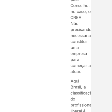
Conselho,
no caso, o
CREA.
Não
precisando
necessariamente
constituir
uma
empresa
para
começar a
atuar.
Aqui
Brasil, a
classificação
do
profissional
liberal é