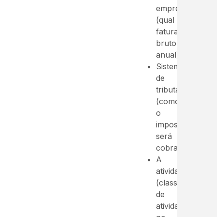
empresa
(qual
faturamento
bruto
anual);
Sistema
de
tributação
(como
o
imposto
será
cobrado);
A
atividade
(classificação
de
atividade