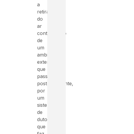
a
retirada
do
ar
contaminado
de
um
ambiente
externo,
que
passa,
posteriormente,
por
um
sistema
de
dutos
que
faz