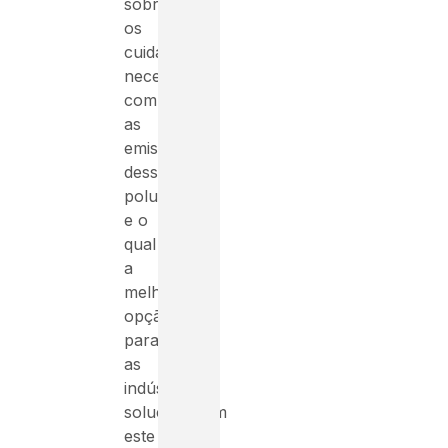
sobre
os
cuidados
necessários
com
as
emissões
desses
poluentes
e o
qual
a
melhor
opção
para
as
indústrias
solucionarem
este