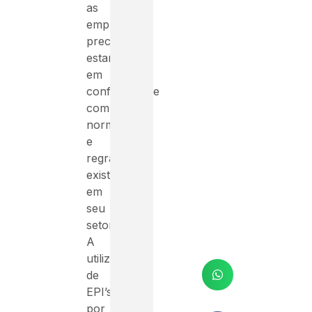
as
empresas
precisam
estar
em
conformidade
com
normas
e
regras
existentes
em
seu
setor.
A
utilização
de
EPI’s,
por