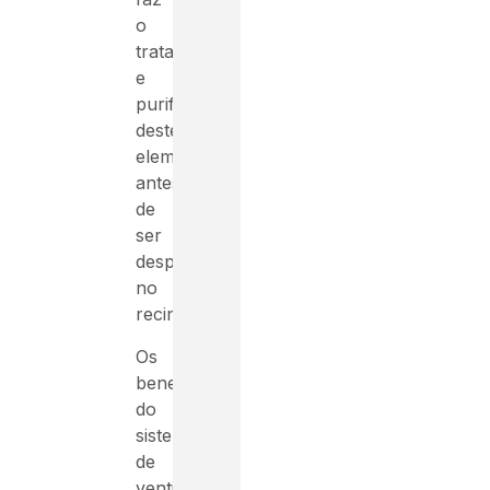
o
tratamento
e
purificação
deste
elemento,
antes
de
ser
despejado
no
recinto.
Os
benefícios
do
sistema
de
ventilação