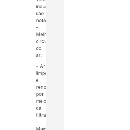
industriais
são
notáveis:
–
Melhor
circulação
do
ar;
– Ar
limpo
e
renovado
por
meio
da
filtragem;
–
Maior