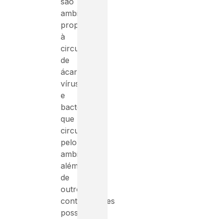
são
ambientes
propícios
à
circulação
de
ácaros,
vírus
e
bactérias
que
circulam
pelo
ambiente,
além
de
outros
contaminantes
possíveis