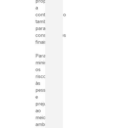
propagar
a
contaminação
também
para
consumidores
finais.
Para
minimizar
os
riscos
às
pessoas
e
prejuízos
ao
meio
ambiente,