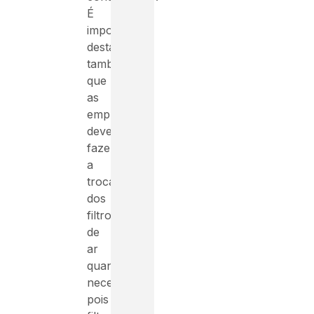
É
importante
destacar
também
que
as
empresas
devem
fazer
a
troca
dos
filtros
de
ar
quando
necessário,
pois