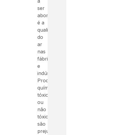
a
ser
abordado
é a
qualidade
do
ar
nas
fábricas
e
indústrias.
Produtos
químicos,
tóxicos
ou
não
tóxicos,
são
prejudiciais