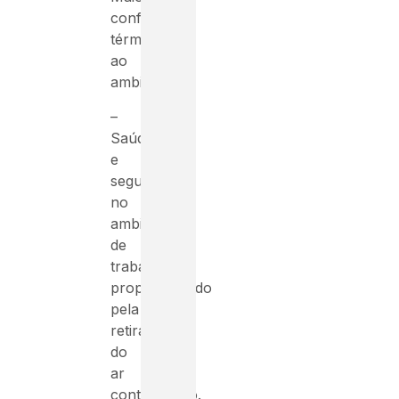
conforto
térmico
ao
ambiente;
–
Saúde
e
segurança
no
ambiente
de
trabalho,
proporcionado
pela
retirada
do
ar
contaminado.