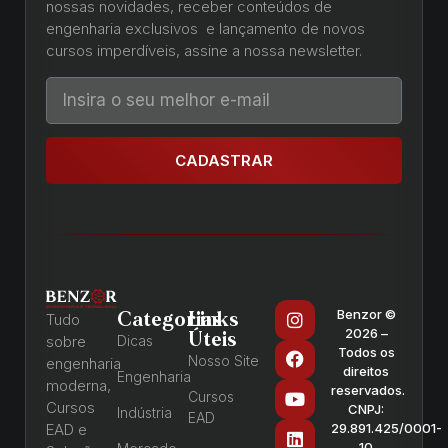
nossas novidades, receber conteúdos de
engenharia exclusivos e lançamento de novos
cursos imperdíveis, assine a nossa newsletter.
CADASTRAR
Benzor ©
Categorias
Links
Tudo
2026 –
Úteis
sobre
Dicas
Todos os
Nosso Site
engenharia
direitos
Engenharia
moderna,
reservados.
Cursos
Cursos
CNPJ:
Indústria
EAD
EAD e
29.891.425/0001-
10