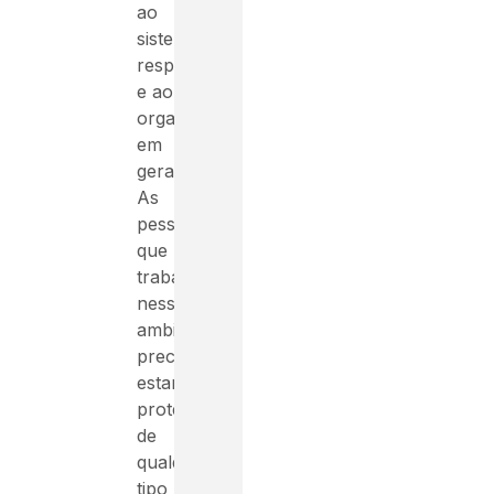
ao
sistema
respiratório
e ao
organismo
em
geral.
As
pessoas
que
trabalham
nesses
ambientes
precisam
estar
protegidas
de
qualquer
tipo