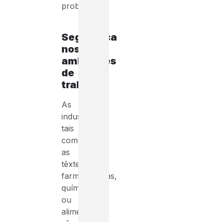
problema.
Segurança
nos
ambientes
de
trabalho:
As
industrias,
tais
como
as
têxteis,
farmacêuticas,
químicas
ou
alimentícias,