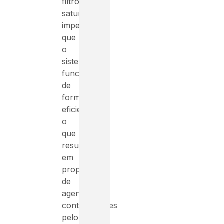
filtros
saturados
impedem
que
o
sistema
funcione
de
forma
eficiente,
o
que
resultará
em
propagação
de
agentes
contaminantes
pelo