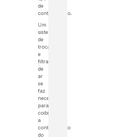
de
contaminação.
Um
sistema
de
troca
e
filtragem
de
ar
se
faz
necessário
para
coibir
a
contaminação
do