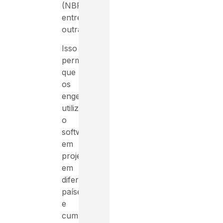
(NBR),
entre
outras.
Isso
permite
que
os
engenheiros
utilizem
o
software
em
projetos
em
diferentes
países
e
cumpram