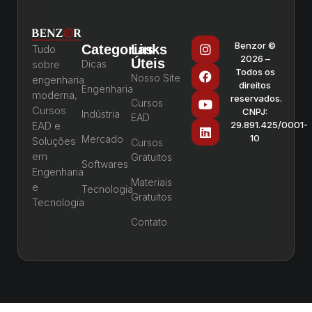
Benzor ©
Categorias
Links
Tudo
2026 –
Úteis
sobre
Dicas
Todos os
Nosso Site
engenharia
direitos
Engenharia
moderna,
reservados.
Cursos
Cursos
CNPJ:
Indústria
EAD
EAD e
29.891.425/0001-
10
Mercado
Soluções
Cursos
em
Gratuitos
Softwares
Engenharia
Materiais
e
Tecnologia
Gratuitos
Tecnologia
Contato