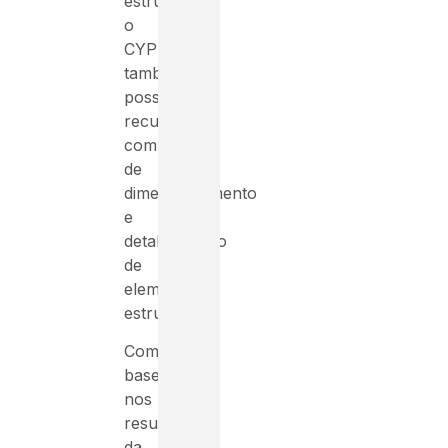
estrutural,
o
CYPECAD
também
possui
recursos
completos
de
dimensionamento
e
detalhamento
de
elementos
estruturais.
Com
base
nos
resultados
da