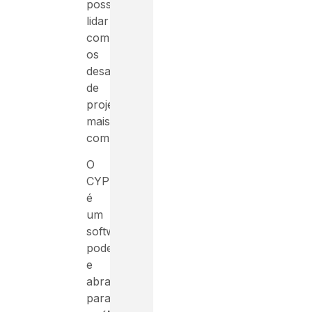
possa
lidar
com
os
desafios
de
projeto
mais
complexos.
O
CYPECAD
é
um
software
poderoso
e
abrangente
para