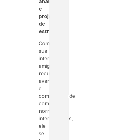
análise
e
projeto
de
estruturas
.
Com
sua
interface
amigável,
recursos
avançados
e
compatibilidade
com
normas
internacionais,
ele
se