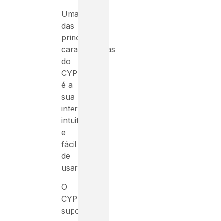
Uma
das
principais
características
do
CYPECAD
é a
sua
interface
intuitiva
e
fácil
de
usar.
O
CYPECAD
suporta