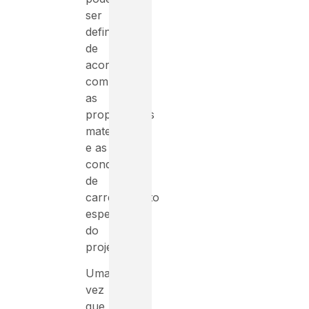
ser
definidos
de
acordo
com
as
propriedades
materiais
e as
condições
de
carregamento
específicas
do
projeto.
Uma
vez
que