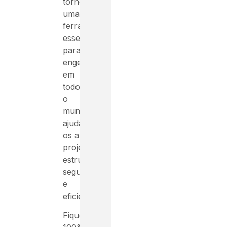
tornou
uma
ferramenta
essencial
para
engenheiros
em
todo
o
mundo,
ajudando-
os a
projetar
estruturas
seguras
e
eficientes.
Fique