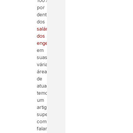
100%
por
dentro
dos
salários
dos
engenheiros
em
suas
várias
áreas
de
atuação,
temos
um
artigo
super
completo
falando