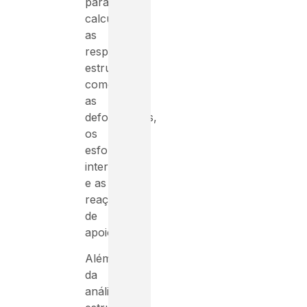
para
calcular
as
respostas
estruturais,
como
as
deformações,
os
esforços
internos
e as
reações
de
apoio.
Além
da
análise