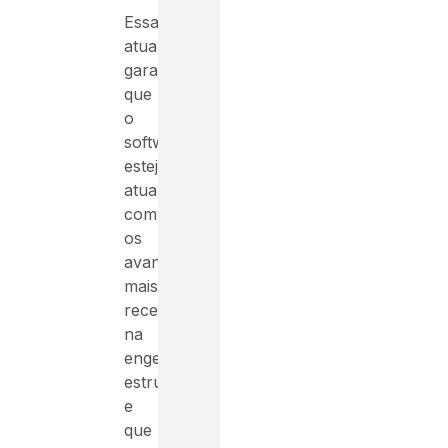
Essas
atualizações
garantem
que
o
software
esteja
atualizado
com
os
avanços
mais
recentes
na
engenharia
estrutural
e
que