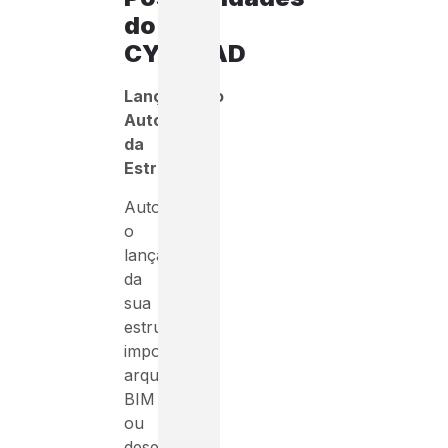
do
CYPECAD
Lançamento
Automático
da
Estrutura:
Automatize
o
lançamento
da
sua
estrutura
importando
arquivos
BIM
ou
desenhos