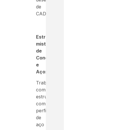
de
CAD.
Estruturas
mistas
de
Concreto
e
Aço:
Trabalhe
com
estruturas
combinando
perfis
de
aço