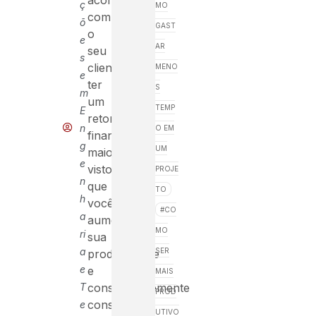
ç
MO
com
õ
GAST
o
e
AR
seu
s
cliente,
MENO
e
ter
S
m
um
TEMP
E
retorno
n
O EM
financeiro
g
UM
maior
e
visto
PROJE
n
que
TO
h
você
CO
a
aumentará
MO
ri
sua
a
SER
produtividade
e
e
MAIS
T
consequentemente
PROD
conseguirá
e
UTIVO