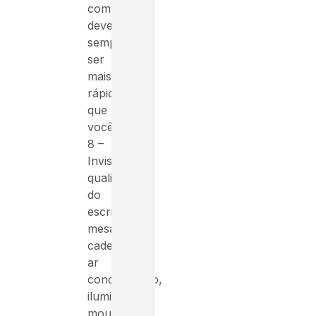
computador
deve
sempre
ser
mais
rápido
que
você.
8 –
Invista
qualidade
do
escritório,
mesas,
cadeiras,
ar
condicionado,
iluminação,
mouse