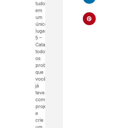
tudo
em
um
único
lugar
5 –
Catalogue
todos
os
problemas
que
você
já
teve
com
projetos
e
crie
um