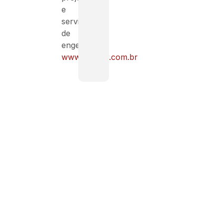
e
serviços
de
engenharia:
www.benzor.com.br