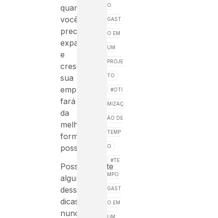
O
quando
você
GAST
precisar
O EM
expandir
UM
e
PROJE
crescer
TO
sua
empresa,
OTI
fará
MIZAÇ
da
ÃO DE
melhor
TEMP
forma
possível.
O
TE
Possivelmente
MPO
alguma
dessas
GAST
dicas
O EM
nunca
UM