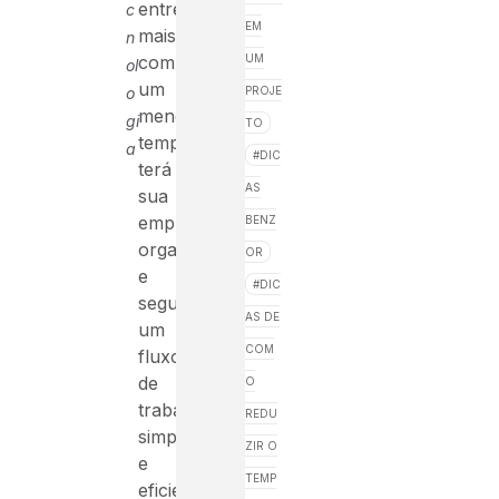
entregar
c
EM
mais
n
com
UM
ol
um
o
PROJE
menor
gi
TO
tempo,
a
DIC
terá
AS
sua
empresa
BENZ
organizada
OR
e
DIC
seguindo
AS DE
um
COM
fluxo
de
O
trabalho
REDU
simples
ZIR O
e
TEMP
eficiente,