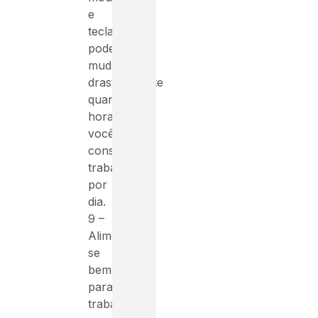
e
teclados
podem
mudar
drasticamente
quantas
horas
você
consegue
trabalhar
por
dia.
9 –
Alimente-
se
bem,
para
trabalhar