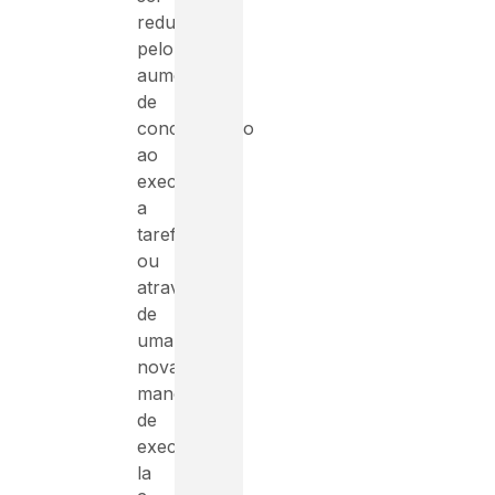
reduzido
pelo
aumento
de
concentração
ao
executar
a
tarefa
ou
através
de
uma
nova
maneira
de
executa-
la