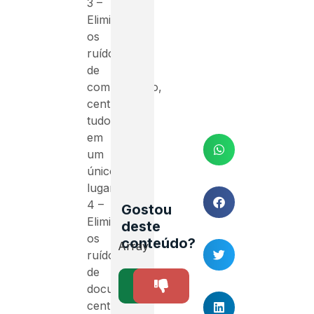
3 –
Elimine
os
ruídos
de
comunicação,
centralize
tudo
em
um
único
lugar
4 –
Gostou
Elimine
deste
os
conteúdo?
Array
ruídos
de
SIM
NÃO
0
documentação
centralize