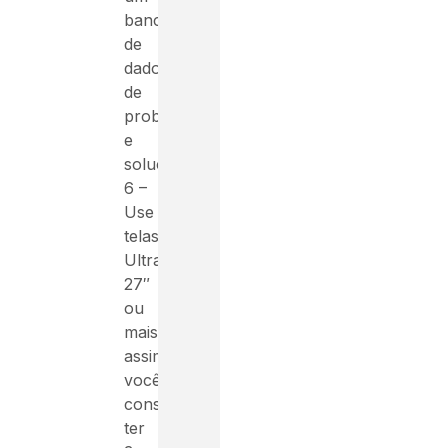
banco
de
dados
de
problemas
e
soluções
6 –
Use
telas
Ultrawide
27″
ou
mais,
assim
você
consegue
ter