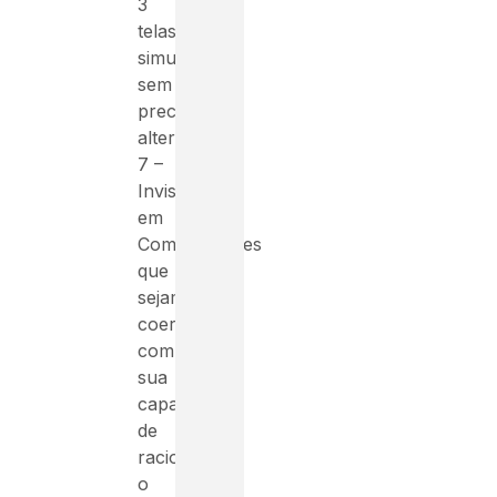
3
telas
simultâneas
sem
precisar
alternar
7 –
Invista
em
Computadores
que
sejam
coerentes
com
sua
capacidade
de
raciocínio,
o