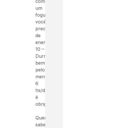
como
um
foguete
você
precisa
de
energia
10 –
Durma
bem,
pelo
menos
6
hs/dia
é
obrigatório
Quer
saber