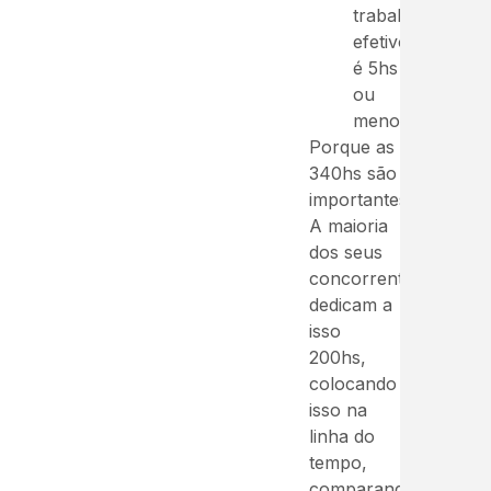
trabalhado
efetivo
é 5hs
ou
menos).
Porque as
340hs são
importantes?
A maioria
dos seus
concorrentes
dedicam a
isso
200hs,
colocando
isso na
linha do
tempo,
comparando