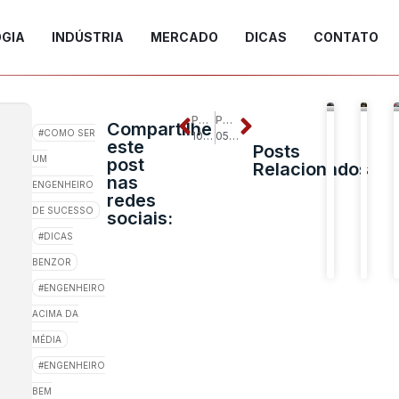
GIA
INDÚSTRIA
MERCADO
DICAS
CONTATO
DICAS
C
POST ANTERIOR
PRÓXIMO POST
Compartilhe
COMO SER
10 dicas importantes para você reduzir o tempo gasto no desenvolvimento de um projeto
05 coisas que podem te levarão ao Fracasso
este
Posts
Merca
Pro
UM
post
Relacionados
endere
de
nas
e
Es
ENGENHEIRO
redes
percep
Me
DE SUCESSO
sociais:
de
Gu
valor
pa
DICAS
Ini
BENZOR
ENGENHEIRO
ACIMA DA
MÉDIA
ENGENHEIRO
BEM