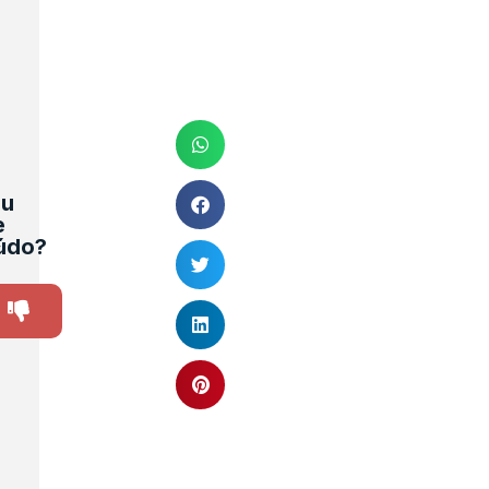
ou
e
údo?
y
SIM
NÃO
0