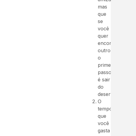
mas
que
se
você
quer
encontrar
outro
o
primeiro
passo
é sair
do
deserto.
O
tempo
que
você
gasta