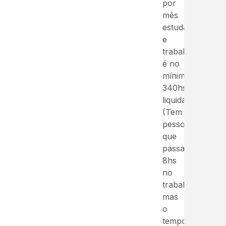
por
mês
estudando
e
trabalhando
é no
mínimo
340hs
liquidas
(Tem
pessoas
que
passam
8hs
no
trabalho,
mas
o
tempo