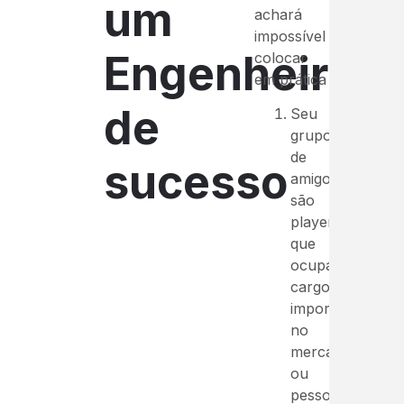
um
achará
impossível
Engenheiro
colocar
em prática
de
Seu
grupo
de
sucesso
amigos
são
players
que
ocupam
cargos
importantes
no
mercado
ou
pessoas