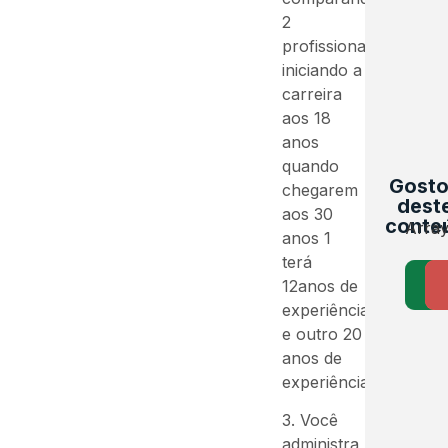
2
profissionais
iniciando a
carreira
aos 18
anos
quando
Gost
chegarem
dest
aos 30
conte
Arra
anos 1
terá
12anos de
experiência
e outro 20
anos de
experiência
3. Você
administra