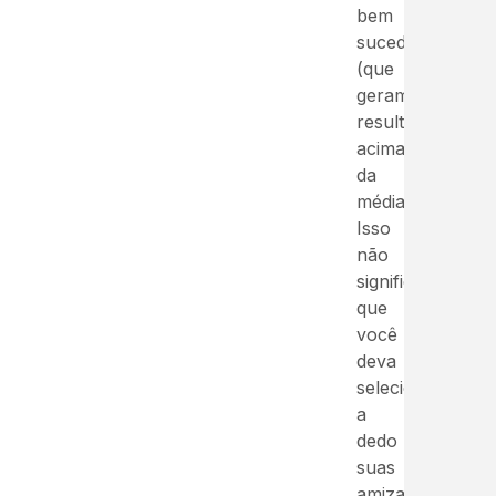
bem
sucedidas
(que
geram
resultados
acima
da
média).
Isso
não
significa
que
você
deva
selecionar
a
dedo
suas
amizades,