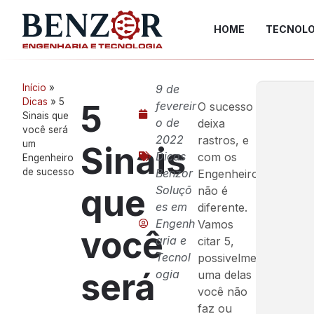
HOME
TECNOLO
Início
»
9 de
Dicas
»
5
5
fevereir
O sucesso
Sinais que
o de
deixa
você será
2022
rastros, e
um
Sinais
Dicas
com os
Engenheiro
de sucesso
Benzor
Engenheiros
que
Soluçõ
não é
es em
diferente.
Engenh
Vamos
você
aria e
citar 5,
Tecnol
possivelmente
será
ogia
uma delas
você não
faz ou