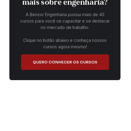
mais sobre engenharia?
A Benzor Engenharia possui mais de 40
cursos para você se capacitar e se destacar
no mercado de trabalho.
Clique no botão abaixo e conheça nossos
cursos agora mesmo!
QUERO CONHECER OS CURSOS