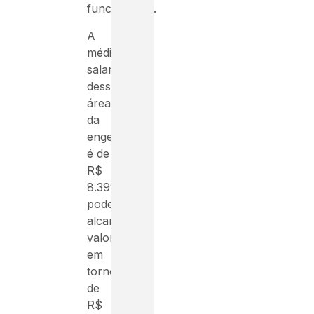
funcionários.
A
média
salarial
dessa
área
da
engenharia
é de
R$
8.399,45,
podendo
alcançar
valores
em
torno
de
R$