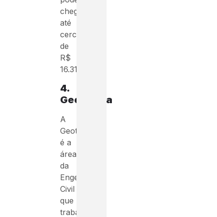
chegar
até
cerca
de
R$
16.310,66.
4.
Geotecnia
A
Geotecnia
é a
área
da
Engenharia
Civil
que
trabalha