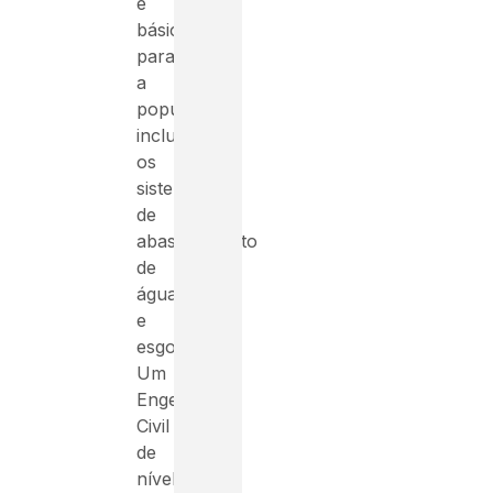
e
básico
para
a
população,
incluindo
os
sistemas
de
abastecimento
de
água
e
esgoto.
Um
Engenheiro
Civil
de
nível