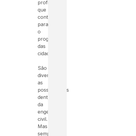
profissionais
que
contribuam
para
o
progresso
das
cidades.
São
diversas
as
possibilidades
dentro
da
engenharia
civil.
Mas
sempre