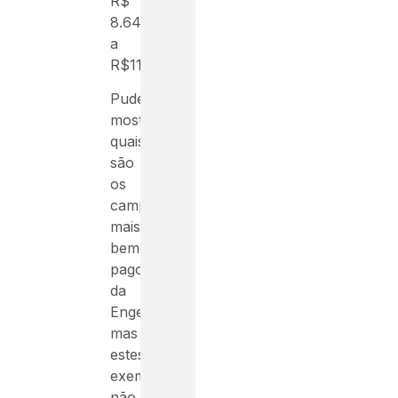
R$
8.642,00
a
R$11.234.
Pudemos
mostrar
quais
são
os
campos
mais
bem
pagos
da
Engenharia,
mas
estes
exemplos
não