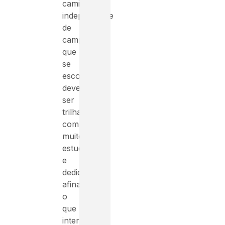
caminho,
independente
de
campo
que
se
escolher,
deve
ser
trilhado
com
muito
estudo
e
dedicação,
afinal
o
que
interessa