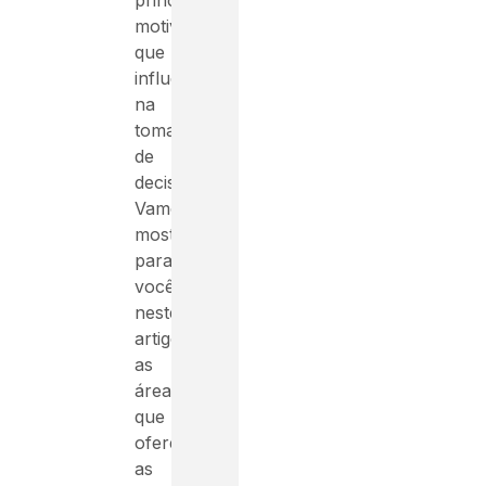
motivo
que
influencia
na
tomada
de
decisão.
Vamos
mostrar
para
você
neste
artigo
as
áreas
que
oferecem
as