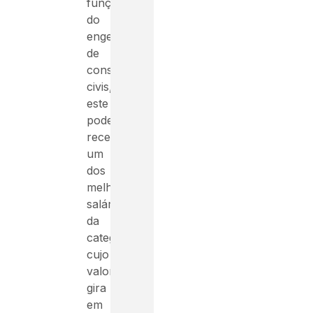
funções
do
engenheiro
de
construções
civis,
este
pode
receber
um
dos
melhores
salários
da
categoria,
cujo
valor
gira
em