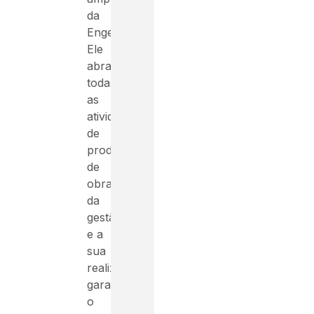
da
Engenharia.
Ele
abrange
todas
as
atividades
de
produção
de
obras,
da
gestão
e a
sua
realização,
garantindo
o