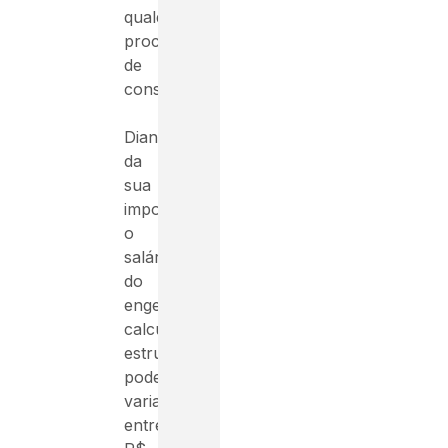
qualquer
processo
de
construção.
Diante
da
sua
importância,
o
salário
do
engenheiro
calculista
estrutural
pode
variar
entre