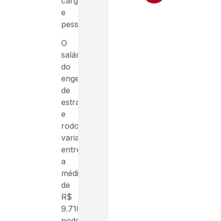
cargas
e
pessoas.
O
salário
do
engenheiro
de
estradas
e
rodovias
varia
entre
a
média
de
R$
9.710,47,
podendo