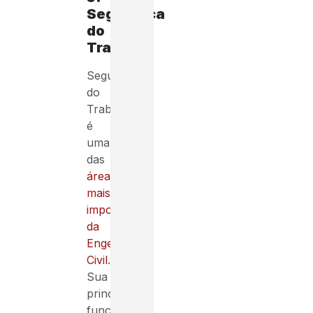
Segurança
do
Trabalho
Segurança
do
Trabalho
é
uma
das
áreas
mais
importantes
da
Engenharia
Civil
.
Sua
principal
função