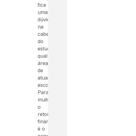
fica
uma
dúvida
na
cabeça
do
estudante:
qual
área
de
atuação
escolher?
Para
muitos,
o
retorno
financeiro
é o
principal