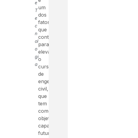
e
um
T
dos
e
fatores
c
que
n
contribuem
ol
para
o
elevar
gi
o
a
curso
de
engenharia
civil,
que
tem
como
objetivo
capacitar
futuros