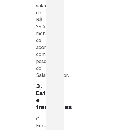
salarial
de
R$
29.570,31
mensais
de
acordo
com
pesquisa
do
Salario.com.br.
3.
Estradas
e
transportes
O
Engenheiro