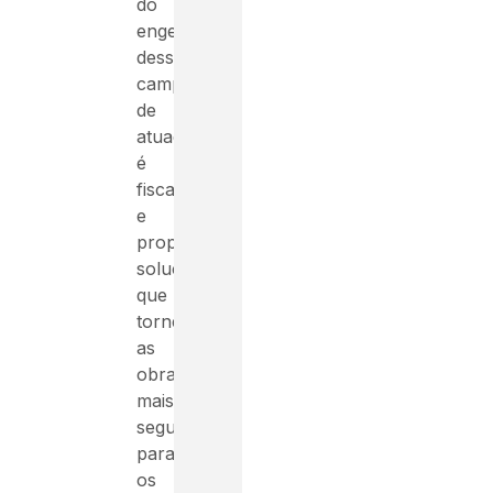
do
engenheiro
desse
campo
de
atuação
é
fiscalizar
e
propor
soluções
que
tornem
as
obras
mais
seguras
para
os