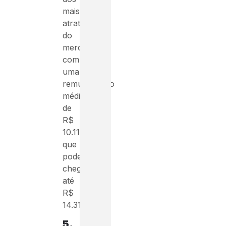
mais
atrativos
do
mercado,
com
uma
remuneração
média
de
R$
10.110,38,
que
pode
chegar
até
R$
14.313,49.
5.