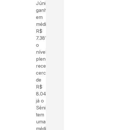
Júnior
ganha
em
média
R$
7.381,86,
o
nível
pleno
recebe
cerca
de
R$
8.041,38,
já o
Sênior
tem
uma
média