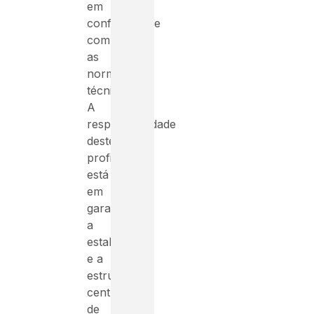
em
conformidade
com
as
normas
técnicas.
A
responsabilidade
deste
profissional
está
em
garantir
a
estabilidade
e a
estrutura
central
de