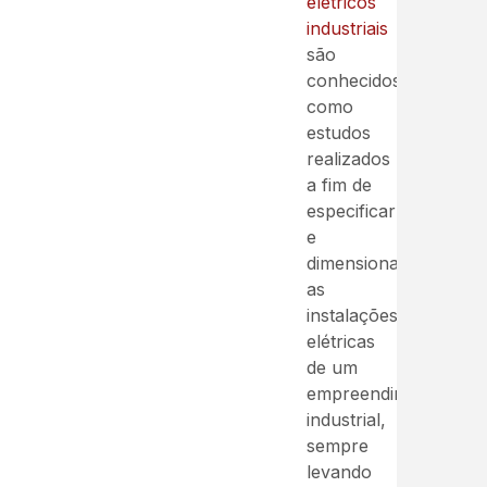
elétricos
industriais
são
conhecidos
como
estudos
realizados
a fim de
especificar
e
dimensionar
as
instalações
elétricas
de um
empreendimento
industrial,
sempre
levando