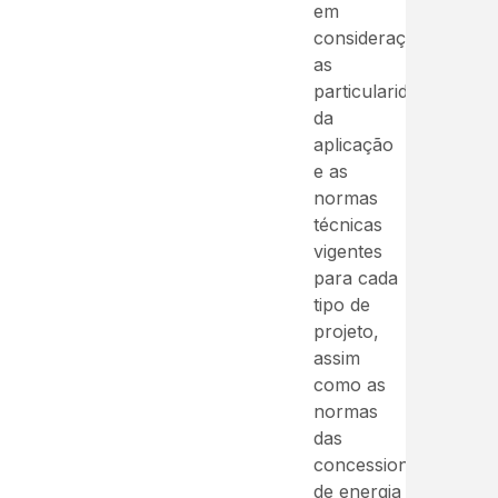
em
consideração
as
particularidades
da
aplicação
e as
normas
técnicas
vigentes
para cada
tipo de
projeto,
assim
como as
normas
das
concessionárias
de energia