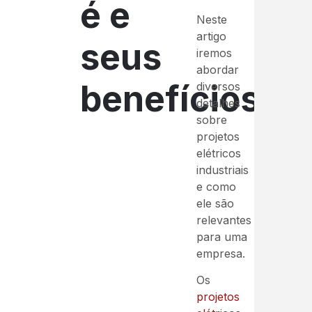
é e
Neste
artigo
seus
iremos
abordar
benefícios
diversos
detalhes
sobre
projetos
elétricos
industriais
e como
ele são
relevantes
para uma
empresa.
Os
projetos