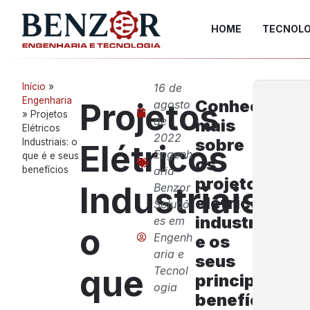
HOME
TECNOLO
Início
»
16 de
Engenharia
Conheça
Projetos
agosto
»
Projetos
de
mais
Elétricos
2022
sobre
Industriais: o
Elétricos
Engenh
que é e seus
os
benefícios
aria
projetos
Industriais:
Benzor
elétricos
Soluçõ
industriais
es em
o
Engenh
e os
aria e
seus
que
Tecnol
principais
ogia
benefícios.