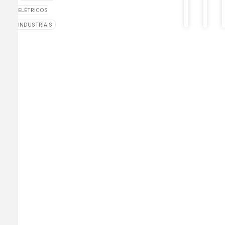
primeir
ELÉTRICOS
projeto
INDUSTRIAIS