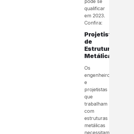
pode se
qualificar
em 2023.
Confira:
Projetista
de
Estruturas
Metálicas:
Os
engenheiros
e
projetistas
que
trabalham
com
estruturas
metálicas
necessitam