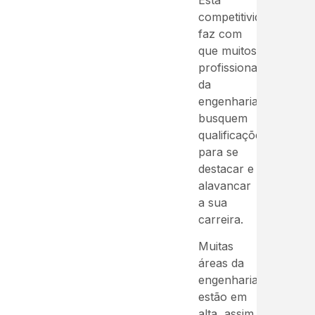
competitividade
faz com
que muitos
profissionais
da
engenharia
busquem
qualificações
para se
destacar e
alavancar
a sua
carreira.
Muitas
áreas da
engenharia
estão em
alta, assim