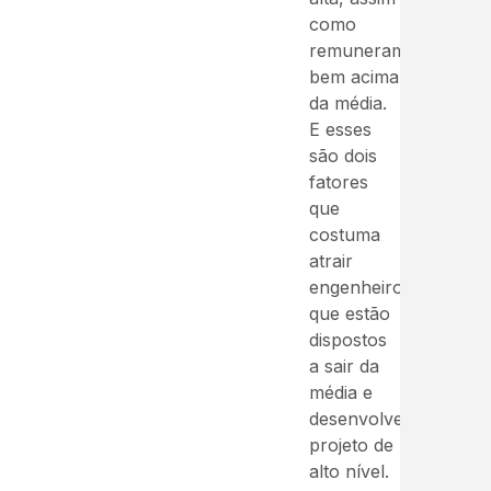
como
remuneram
bem acima
da média.
E esses
são dois
fatores
que
costuma
atrair
engenheiros
que estão
dispostos
a sair da
média e
desenvolver
projeto de
alto nível.