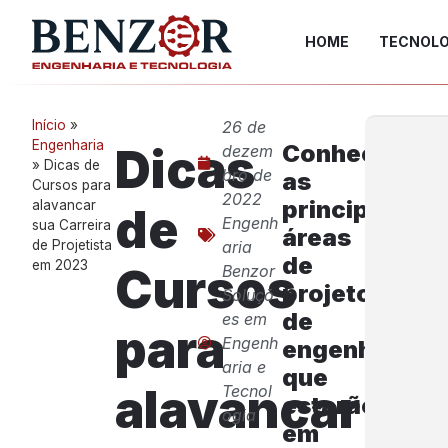
HOME
TECNOLO
Início
»
26 de
Engenharia
Conheça
Dicas
dezem
»
Dicas de
bro de
as
Cursos para
2022
principais
alavancar
de
Engenh
sua Carreira
áreas
de Projetista
aria
de
em 2023
Cursos
Benzor
projetos
Soluçõ
de
es em
para
Engenh
engenharia
aria e
que
alavancar
Tecnol
estarão
ogia
em