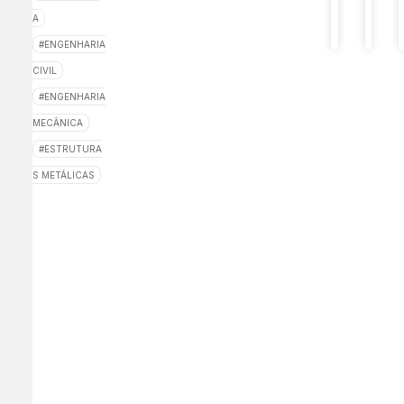
primeir
A
projeto
ENGENHARIA
CIVIL
ENGENHARIA
MECÂNICA
ESTRUTURA
S METÁLICAS