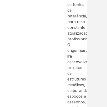
de fontes
de
referência,
para uma
constante
atualização
profissional.
O
engenheiro
irá
desenvolver
projetos
de
estruturas
metálicas,
elaborando
esboços e
desenhos,