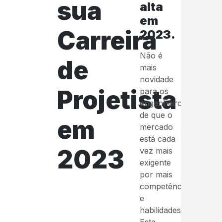
sua
alta
em
Carreira
2023.
Não é
de
mais
novidade
Projetista
para os
engenheiros
de que o
em
mercado
está cada
2023
vez mais
exigente
por mais
competências
e
habilidades.
Esta