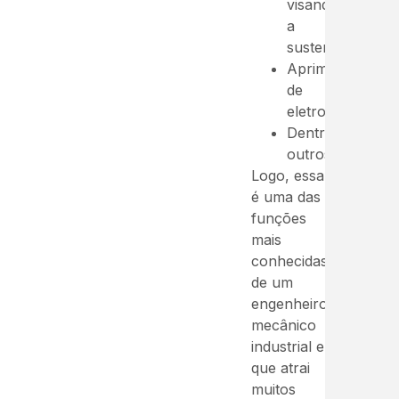
visando
a
sustentabilidade;
Aprimoramento
de
eletrodomésticos
Dentre
outros.
Logo, essa
é uma das
funções
mais
conhecidas
de um
engenheiro
mecânico
industrial e
que atrai
muitos