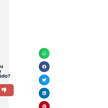
ou
e
údo?
y
SIM
NÃO
3