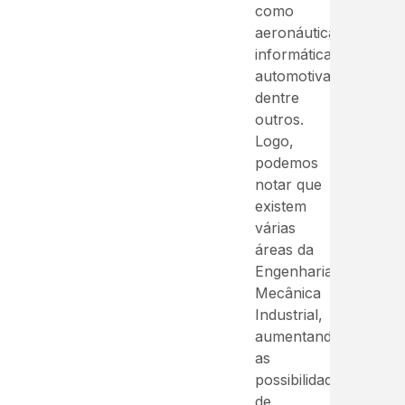
como
aeronáutica,
informática,
automotiva,
dentre
outros.
Logo,
podemos
notar que
existem
várias
áreas da
Engenharia
Mecânica
Industrial,
aumentando
as
possibilidades
de