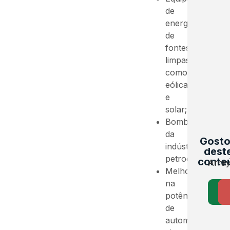
de
energia
de
fontes
limpas,
como
eólica
e
solar;
Bombas
da
Gost
indústria
dest
petroquímica;
conte
Arra
Melhora
na
potência
de
automóveis,