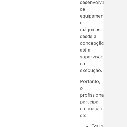
desenvolvimento
de
equipamentos
e
máquinas,
desde a
concepção
até a
supervisão
da
execução.
Portanto,
o
profissional
participa
da criação
de:
Equipamentos