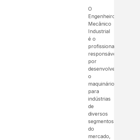
O
Engenheiro
Mecânico
Industrial
é o
profissional
responsável
por
desenvolver
o
maquinário
para
indústrias
de
diversos
segmentos
do
mercado,