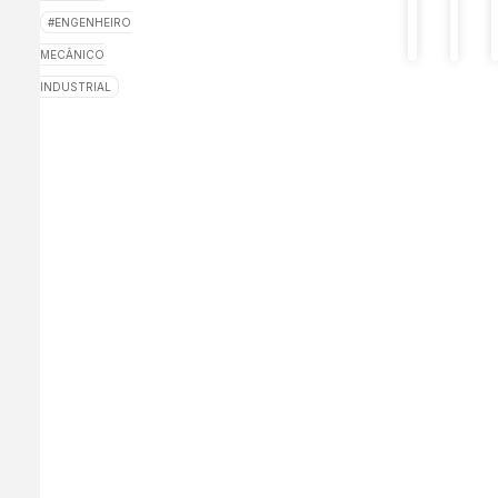
primeir
ENGENHEIRO
projeto
MECÂNICO
INDUSTRIAL