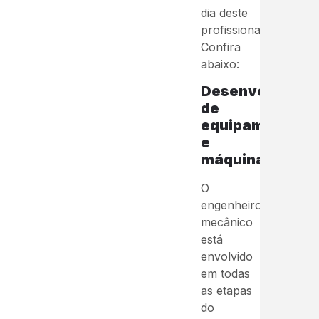
dia deste
profissional.
Confira
abaixo:
Desenvolvimen
de
equipamentos
e
máquinas:
O
engenheiro
mecânico
está
envolvido
em todas
as etapas
do