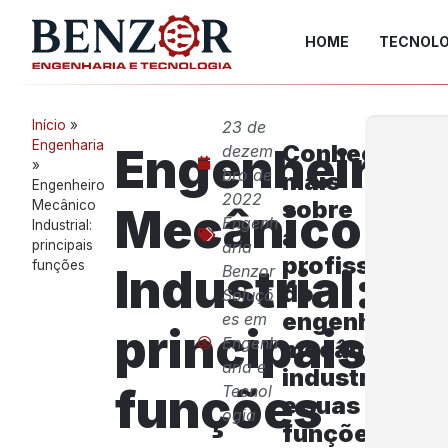
HOME
TECNOLO
Início
»
23 de
Engenharia
Conheça
Engenheiro
dezem
»
bro de
mais
Engenheiro
2022
sobre
Mecânico
Mecânico
Engenh
Industrial:
a
principais
aria
profissão
funções
Industrial:
Benzor
do
Soluçõ
engenheiro
es em
principais
Engenh
mecânico
aria e
industrial
funções
Tecnol
e suas
ogia
funções.