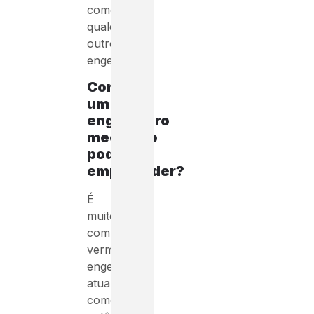
como
qualquer
outro
engenheiro).
Como
um
engenheiro
mecânico
pode
empreender?
É
muito
comum
vermos
engenheiros
atuando
como