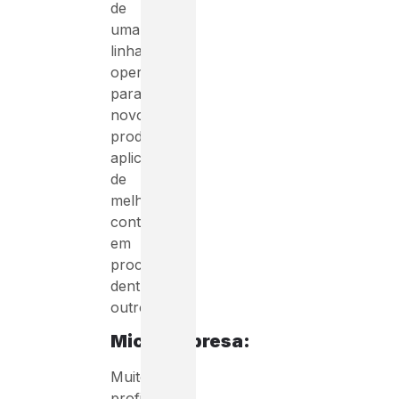
de
uma
linha
operacional
para
novos
produtos,
aplicação
de
melhoria
contínua
em
processos,
dentre
outros.
Microempresa:
Muitos
profissionais