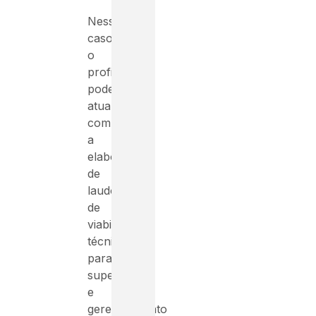
Nesses
casos,
o
profissional
pode
atuar
com
a
elaboração
de
laudos
de
viabilidade
técnica
para
supervisão
e
gerenciamento