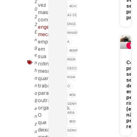
ven
2
vez
seu
DIC
0
prim
mais
AS DE
2
proj
comum
2
ENGE
engenheiros
E
NHARI
mecânicos
n
empreender
A
ENG
g
em
EMP
e
sua
REEN
Com
n
rotina,
prec
DEDO
h
mesmo
seu
a
quando
RISM
serv
trabalham
de
ri
O
eng
para
a
EN
pelo
outras
B
risc
GENH
organizações.
e
(e
ARIA
não
O
n
pelo
que
EN
z
reló
deixa
GENH
o
ainda