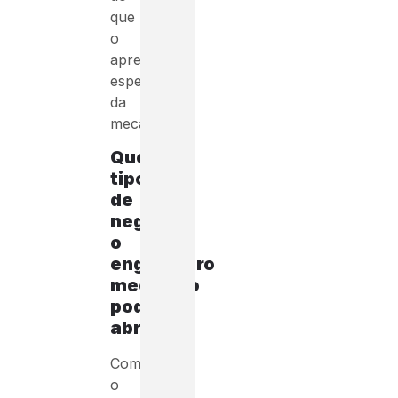
que
o
aprendizado
específico
da
mecânica.
Que
tipo
de
negócio
o
engenheiro
mecânico
pode
abrir?
Com
o