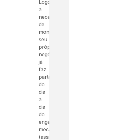
Logo,
a
necessidade
de
montar
seu
próprio
negócio
já
faz
parte
do
dia
a
dia
do
engenheiro
mecânico
(assim