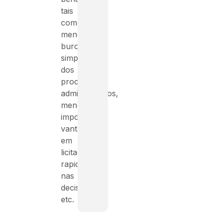
tais
como:
menos
burocracia,
simplificação
dos
processos
administrativos,
menos
impostos,
vantagem
em
licitações,
rapidez
nas
decisões
etc.