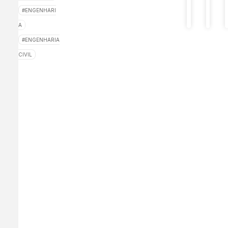
primeir
ENGENHARI
projeto
A
ENGENHARIA
CIVIL