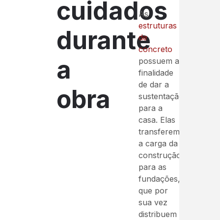
cuidados
As
estruturas
durante
de
concreto
a
possuem a
finalidade
de dar a
obra
sustentação
para a
casa. Elas
transferem
a carga da
construção
para as
fundações,
que por
sua vez
distribuem