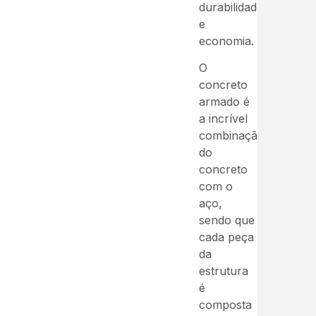
durabilidade
e
economia.
O
concreto
armado é
a incrível
combinação
do
concreto
com o
aço,
sendo que
cada peça
da
estrutura
é
composta