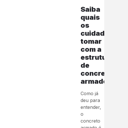
Saiba
quais
os
cuidados
tomar
com a
estrutura
de
concreto
armado:
Como já
deu para
entender,
o
concreto
armado é