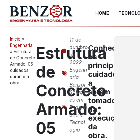
HOME
TECNOLO
Início
»
11 de
Engenharia
Conheça
Estrutura
outubro
»
Estrutura
de
os
de Concreto
2022
principais
Armado: 05
de
Engenh
cuidados
cuidados
durante a
aria
a
obra
Concreto
Benzor
serem
Soluçõ
tomados
es em
Armado:
Engenh
na
aria e
execução
05
Tecnol
da
ogia
obra.