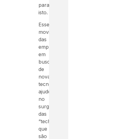
para
isto.
Esse
movimento
das
empresas
em
busca
de
novas
tecnologias
ajudou
no
surgimento
das
“techs”
que
são