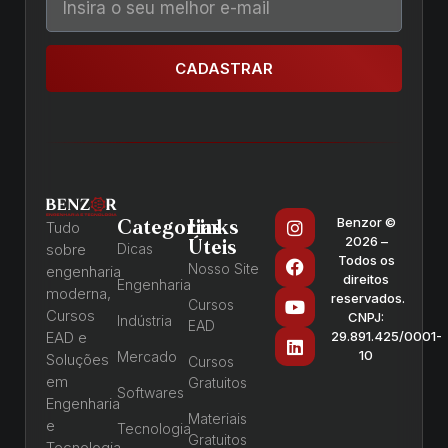
CADASTRAR
Benzor ©
Categorias
Links
Tudo
2026 –
Úteis
sobre
Dicas
Todos os
Nosso Site
engenharia
direitos
Engenharia
moderna,
reservados.
Cursos
Cursos
CNPJ:
Indústria
EAD
EAD e
29.891.425/0001-
10
Mercado
Soluções
Cursos
em
Gratuitos
Softwares
Engenharia
Materiais
e
Tecnologia
Gratuitos
Tecnologia