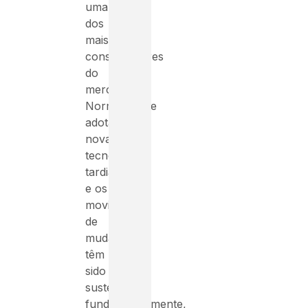
uma
dos
mais
conservadores
do
mercado.
Normalmente
adota
novas
tecnologias
tardiamente
e os
movimentos
de
mudanças
têm
sido
sustentados,
fundamentalmente,