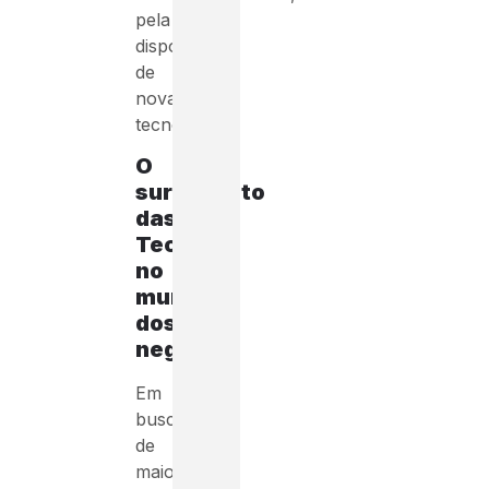
pela
disposição
de
novas
tecnologias.
O
surgimento
das
Techs
no
mundo
dos
negócios
Em
busca
de
maior