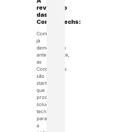
A
revolução
das
Construtechs:
Como
já
demonstrado
anteriormente,
as
Construtechs
são
startups
que
produzem
soluções
tecnológicas
para
a