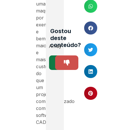
uma
maquete,
por
exemplo,
Gostou
e
deste
bem
conteúdo?
maior
Array
e
mais
SIM
NÃO
1
custoso
do
que
um
projeto
computadorizado
com
softwares
CAD’s.