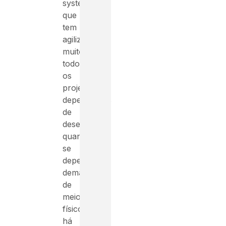
system),
que
tem
agilizado
muito
todos
os
projetos
dependentes
de
desenhos,
quando
se
dependia
demais
de
meios
físicos
há