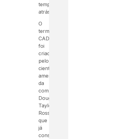
tempos
atrás.
O
termo
CAD
foi
criado
pelo
cientista
americano
da
computação
Douglas
Taylor
Ross,
que
já
conseguia