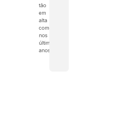
tão
em
alta
como
nos
últimos
anos.