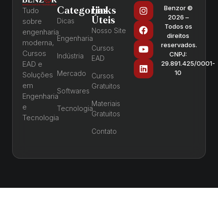
Benzor ©
Categorias
Links
Tudo
2026 –
Úteis
sobre
Dicas
Todos os
Nosso Site
engenharia
direitos
Engenharia
moderna,
reservados.
Cursos
Cursos
CNPJ:
Indústria
EAD
EAD e
29.891.425/0001-
10
Mercado
Soluções
Cursos
em
Gratuitos
Softwares
Engenharia
Materiais
e
Tecnologia
Gratuitos
Tecnologia
Contato