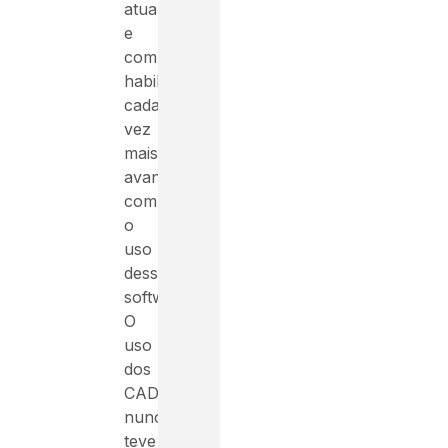
atualizado
e
com
habilidades
cada
vez
mais
avançadas
com
o
uso
desses
softwares.
O
uso
dos
CAD’s
nunca
teve