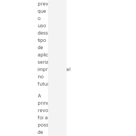
prever
que
o
uso
desse
tipo
de
aplicação
seria
imprescindível
no
futuro.
A
principal
revolução
foi a
possibilidade
de