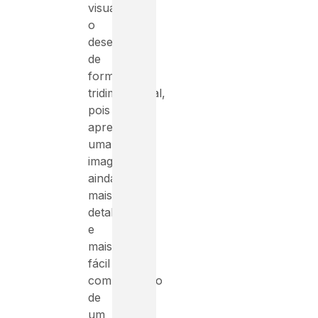
visualizar
o
desenho
de
forma
tridimensional,
pois
apresenta
uma
imagem
ainda
mais
detalhista
e
mais
fácil
compreensão
de
um