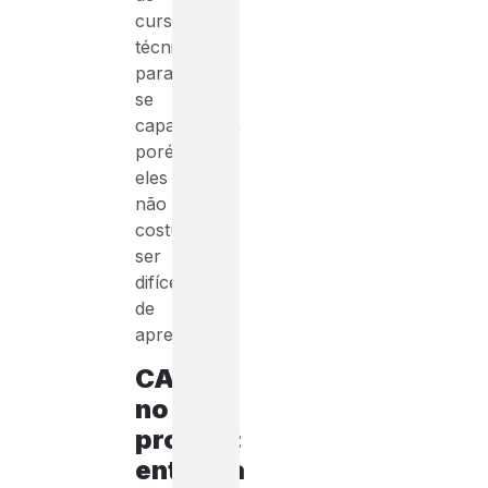
cursos
técnicos
para
se
capacitarem,
porém,
eles
não
costumam
ser
difíceis
de
aprender.
CAD
no
projeto:
entenda