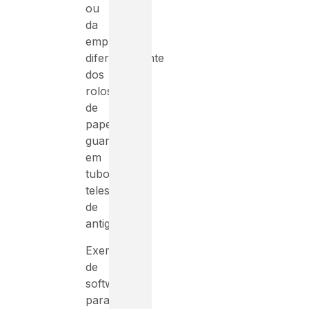
ou
da
empresa,
diferentemente
dos
rolos
de
papeis
guardados
em
tubos
telescópicos
de
antigamente.
Exemplos
de
software
para