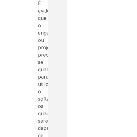
É
evidente
que
o
engenheiro
ou
projetista
precisam
se
qualificar
para
utilizar
o
software,
os
quais
serem
dependem
de