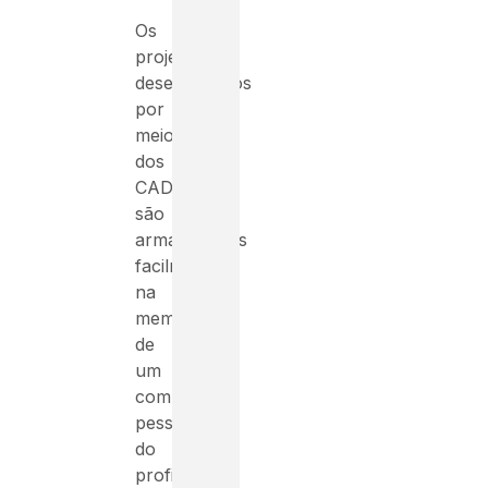
Os
projetos
desenvolvidos
por
meio
dos
CAD’s
são
armazenados
facilmente
na
memória
de
um
computador
pessoal
do
profissional