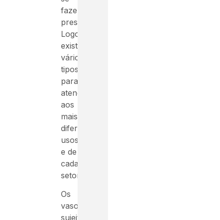
fazer
presentes.
Logo,
existem
vários
tipos
para
atender
aos
mais
diferentes
usos
e de
cada
setor.
Os
vasos
sujeitos