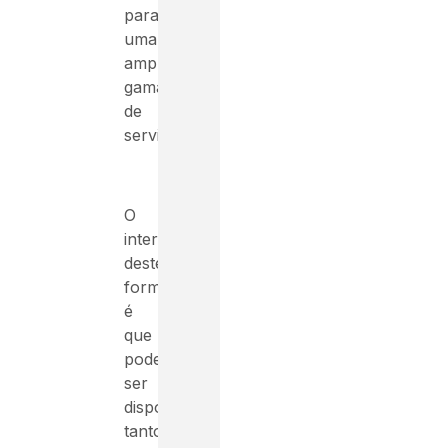
para
uma
ampla
gama
de
serviços.
O
interessante
deste
formato
é
que
pode
ser
disposto
tanto