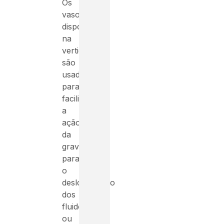
Os
vasos
dispostos
na
vertical
são
usados
para
facilitar
a
ação
da
gravidade
para
o
deslocamento
dos
fluidos
ou