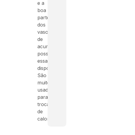
e a
boa
parte
dos
vasos
de
acumulação
possuem
essa
disposição.
São
muito
usados
para
trocadores
de
calor.