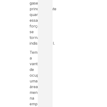
gases,
principalmente
quando
essa
força
se
torna
indispensável.
Tem
a
vantagem
de
ocupar
uma
área
menor
na
empresa