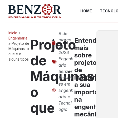
HOME
TECNOLO
Início
»
9 de
Engenharia
Entenda
Projeto
março
»
Projeto de
de
mais
Máquinas: o
2023
sobre
que é e
de
Engenh
alguns tipos
projetos
aria
de
Máquinas:
Benzor
máquinas,
Soluçõ
a sua
es em
o
Engenh
importância
aria e
na
que
Tecnol
engenharia
ogia
mecânica