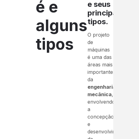
é e
e seus
principais
alguns
tipos.
O projeto
tipos
de
máquinas
é uma das
áreas mais
importantes
da
engenharia
mecânica
,
envolvendo
a
concepção
e
desenvolvimento
de