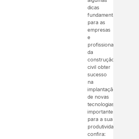
algumas
dicas
fundamentais
para as
empresas
e
profissionais
da
construção
civil obter
sucesso
na
implantação
de novas
tecnologias
importantes
para a sua
produtividade,
confira: