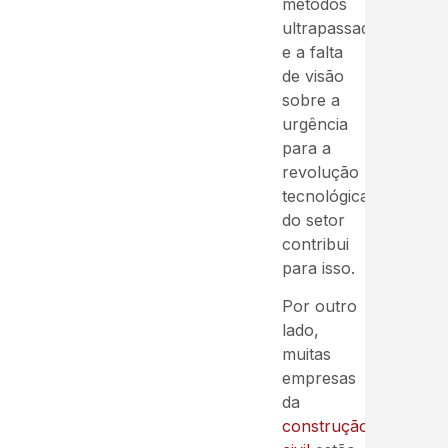
métodos
ultrapassados
e a falta
de visão
sobre a
urgência
para a
revolução
tecnológica
do setor
contribui
para isso.
Por outro
lado,
muitas
empresas
da
construção