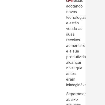
civil
estão
adotando
novas
tecnologias
e estão
vendo as
suas
receitas
aumentarem
e a sua
produtividade
alcançar
nível que
antes
eram
inimagináveis.
Separamos
abaixo