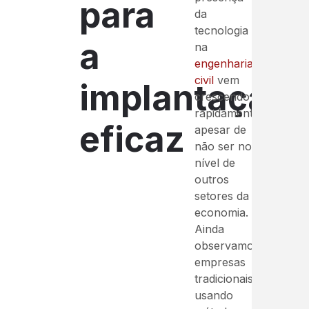
para
da
tecnologia
a
na
engenharia
civil
vem
implantação
crescendo
rapidamente,
eficaz
apesar de
não ser no
nível de
outros
setores da
economia.
Ainda
observamos
empresas
tradicionais
usando