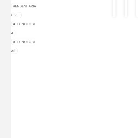
primeir
ENGENHARIA
projeto
CIVIL
TECNOLOGI
A
TECNOLOGI
AS