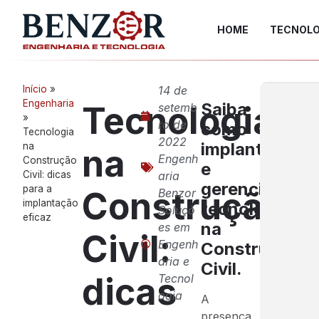
HOME
TECNOLO
Início
»
14 de
Engenharia
Saiba
Tecnologia
setemb
»
ro de
como
Tecnologia
2022
implantar
na
na
Engenh
Construção
e
Civil: dicas
aria
gerenciar
para a
Construção
Benzor
implantação
tecnologias
Soluçõ
eficaz
na
es em
Civil:
Engenh
Construção
aria e
Civil.
dicas
Tecnol
ogia
A
presença