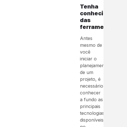
Tenha
conhecimentos
das
ferramentas:
Antes
mesmo de
você
iniciar o
planejamento
de um
projeto, é
necessário
conhecer
a fundo as
principais
tecnologias
disponíveis
no