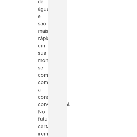
de
água
e
são
mais
rápidas
em
sua
montagem
se
comparadas
com
a
construção
convencional.
No
futuro,
certamente,
iremos