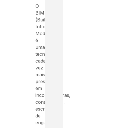
O
BIM
(Building
Information
Modeling)
é
uma
tecnologia
cada
vez
mais
presente
em
incorporadoras,
construtoras,
escritórios
de
engenharia