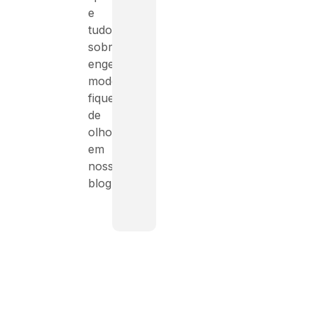
e
tudo
sobre
engenharia
moderna,
fique
de
olho
em
nosso
blog!