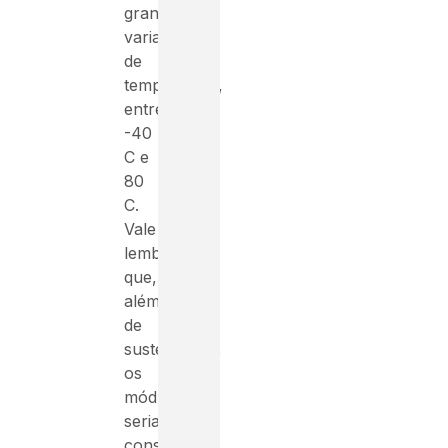
grandes
variações
de
temperatura,
entre
-40
C e
80
C.
Vale
lembrar
que,
além
de
sustentáveis,
os
módulos
seriam
construídos