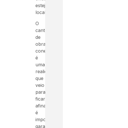
estejam
localizados.
O
canteiro
de
obras
conectado
é
uma
realidade
que
veio
para
ficar,
afinal
é
importante
garantir