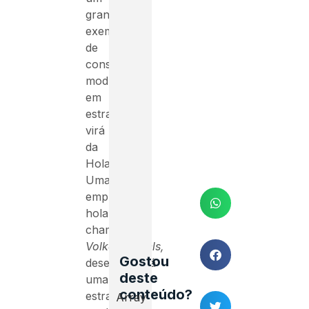
grande
exemplo
de
construção
modular
em
estradas
virá
da
Holanda.
Uma
empresa
holandesa
chamada
VolkerWessels,
Gostou
desenvolverá
deste
uma
conteúdo?
estrada
Array