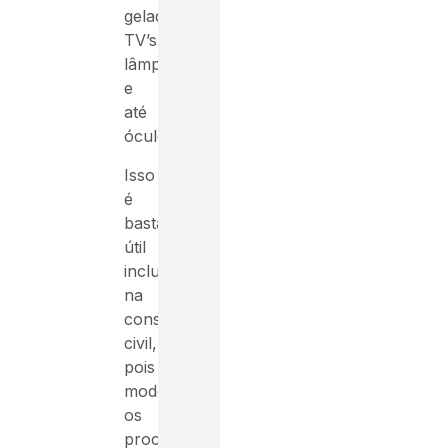
geladeira,
TV’s,
lâmpadas
e
até
óculos.
Isso
é
bastante
útil
inclusive
na
construção
civil,
pois
moderniza
os
processos