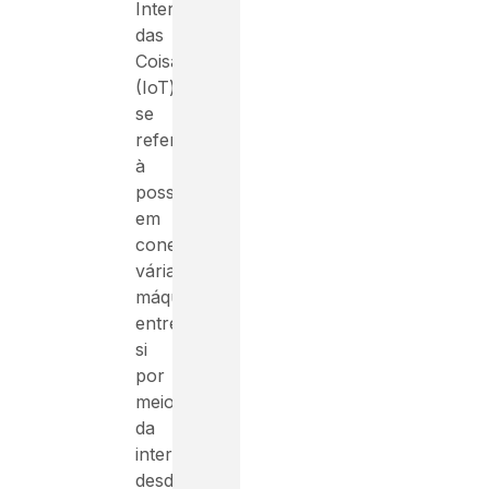
Internet
das
Coisas
(IoT)
se
refere
à
possiblidade
em
conectar
várias
máquinas
entre
si
por
meio
da
internet,
desde