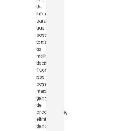
de
informações
para
que
possam
tomar
as
melhores
decisões.
Tudo
isso
possibilita
maior
ganho
de
produtividade,
elimina
danos