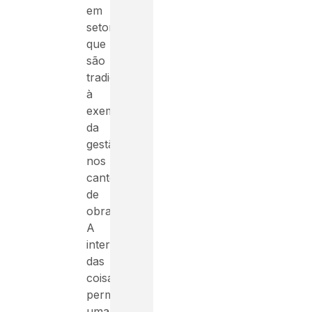
em
setores
que
são
tradicionais,
à
exemplo
da
gestão
nos
canteiros
de
obras.
A
internet
das
coisas
permite
uma