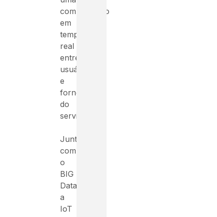
comunicação
em
tempo
real
entre
usuário
e
fornecedor
do
serviço.
Juntamente
com
o
BIG
Data,
a
IoT