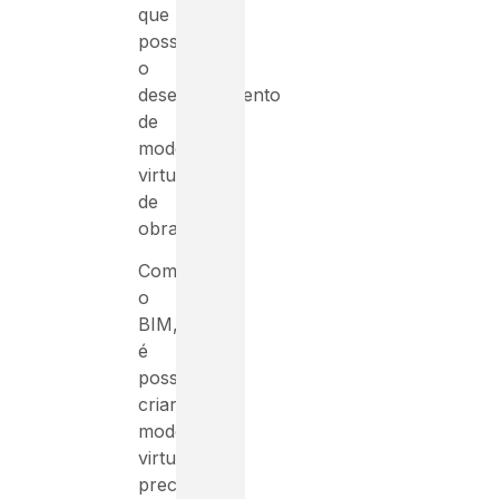
que
possibilita
o
desenvolvimento
de
modelos
virtuais
de
obras.
Com
o
BIM,
é
possível
criar
modelos
virtuais
precisos