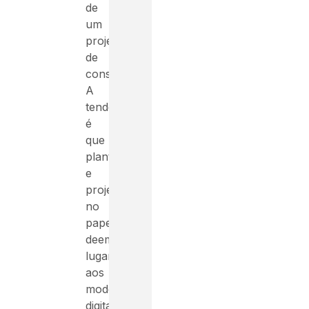
de
um
projeto
de
construção.
A
tendência
é
que
plantas
e
projetos
no
papel
deem
lugar
aos
modelos
digitais,