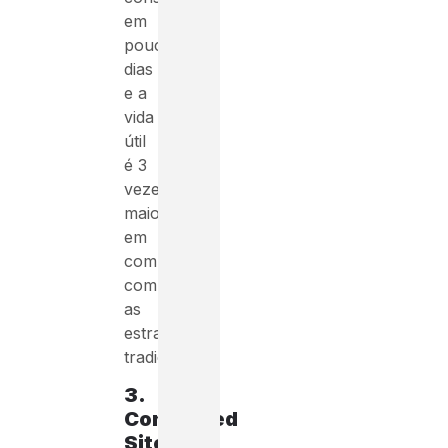
em
poucos
dias
e a
vida
útil
é 3
vezes
maior
em
comparação
com
as
estradas
tradicionais.
3.
Connected
Sites
: