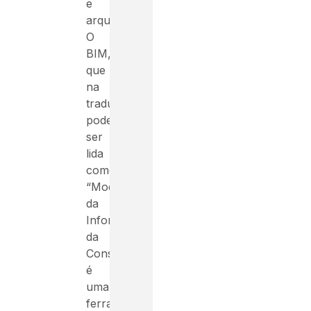
e
arquitetura.
O
BIM,
que
na
tradução
pode
ser
lida
como
“Modelagem
da
Informação
da
Construção”
é
uma
ferramenta