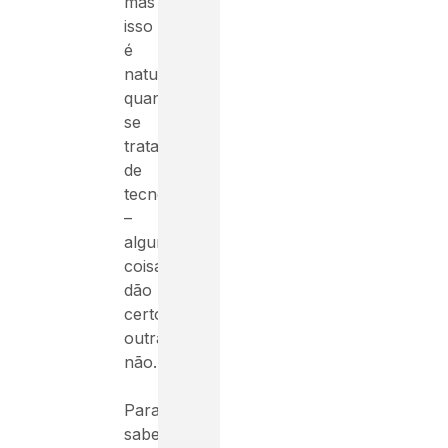
mas
isso
é
natural
quando
se
trata
de
tecnologia
–
algumas
coisas
dão
certo,
outras
não.
Para
saber