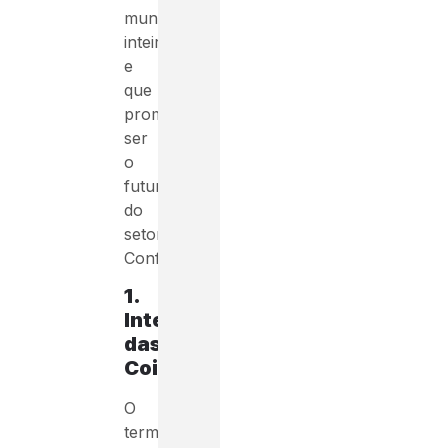
mundo
inteiro
e
que
prometem
ser
o
futuro
do
setor.
Confira!
1.
Internet
das
Coisas
:
O
termo