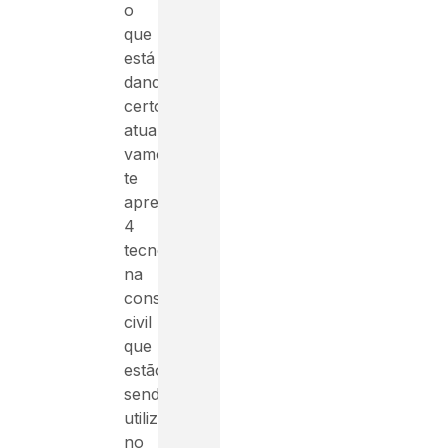
o
que
está
dando
certo
atualmente,
vamos
te
apresentar
4
tecnologias
na
construção
civil
que
estão
sendo
utilizadas
no